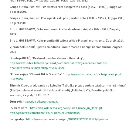
Niall FERGUSON, Civilizacija: Zapad i ostali, Zagreb, 2012.
Grupa autora, Povijest: Prvi svjetski rat i poslijeratno doba (1914. - 1936.) , knjiga XVI.,
Zagreb 2008.
Grupa autora, Povijest: Prvi svjetski rat i poslijeratno doba (1914. - 1936.) , knjiga XVI.,
Zagreb 2008.
Eric J. HOBSBAWM, Doba ekstrema : kratko dvadeseto stoljeće 1914.-1991, Zagreb,
2009.
Eric J. HOBSBAWM, Kako promijeniti svijet : priče o Marxu i marksizmu, Zagreb, 2014.
Vjeran KATUNARIĆ, Sporna zajednica : novije teorije o naciji i nacionalizmu, Zagreb
2003.
Dimitrije BIRAČ, ''Realnost neoliberalizma u Hrvatskoj'',
http://www.index.hr/novac/clanak/komentar-dimitrija-biraca-realnost-
neoliberalizma-u-hrvatskoj/735897.aspx
''Prikaz knjige ''Zbornik Nikše Stančića'' ''
http://www.historiografija.hr/prikazi.php?
id=235959
Tihomir Cipek, predavanje na kolegiju ''Politička propaganda u totalitarnim režimima''
(Poslijediplomski sveučilišni doktorski studij „Politologija“), Fakultet političkih
znanosti, Zagreb, 18.XI.. 2013.
Dresovi :
http://dyo.blksport.com/#/
Izvori za kartu:
https://en.wikipedia.org/wiki/File:Europe_in_1922.gif
,
http://geacron.com/home-en/?&sid=GeaCron270726
Fotografija:
https://www.pinterest.com/pin/204913851768102622/?lp=true