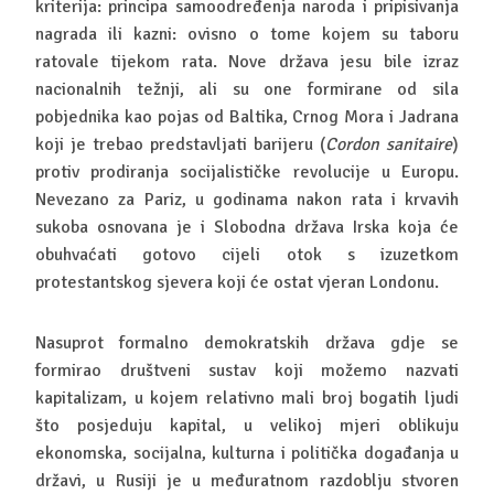
kriterija: principa samoodređenja naroda i pripisivanja
nagrada ili kazni: ovisno o tome kojem su taboru
ratovale tijekom rata. Nove država jesu bile izraz
nacionalnih težnji, ali su one formirane od sila
pobjednika kao pojas od Baltika, Crnog Mora i Jadrana
koji je trebao predstavljati barijeru (
Cordon sanitaire
)
protiv prodiranja socijalističke revolucije u Europu.
Nevezano za Pariz, u godinama nakon rata i krvavih
sukoba osnovana je i Slobodna država Irska koja će
obuhvaćati gotovo cijeli otok s izuzetkom
protestantskog sjevera koji će ostat vjeran Londonu.
Nasuprot formalno demokratskih država gdje se
formirao društveni sustav koji možemo nazvati
kapitalizam, u kojem relativno mali broj bogatih ljudi
što posjeduju kapital, u velikoj mjeri oblikuju
ekonomska, socijalna, kulturna i politička događanja u
državi, u Rusiji je u međuratnom razdoblju stvoren