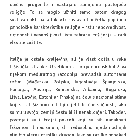
obično progonile i nastojale zamijeniti postojeće
religije. To se moglo učiniti samo putem drugog
sustava doktrina, a takav bi sustav od početka poprimio
psihološke karakteristike religije – istu nepovredivost,
rigidnost i nesnošljivost, istu zabranu mišljenja – radi
vlastite zaštite.
Italija je ostala kraljevina, ali je vlast došla u ruke
fašističke stranke. U velikom su broju europskih država
tijekom međuratnog razdoblja prevladali autoritarni
režimi (Mađarska, Poljska, Jugoslavija, Španjolska,
Portugal, Austrija, Rumunjska, Albanija, Bugarska,
Litva, Latvija, Estonija i Finska) na čelu s nacionalistima
koji su s fašizmom u Italiji dijelili brojne sličnosti, iako
su mu u svojoj zemlji često bili i nenaklonjeni. Također,
postojali su i brojni pokreti koji su bili nadahnuti
fašizmom ili nacizmom, ali međusobno nijedan od njih
nije bio vjerna preslika drugog. Iako su razlike ponekad