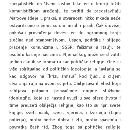
socijalistički društveni sustav. Iako će u teoriji težiti
komunističkom uređenju te tvrditi da predstavljaju
Marxove ideje u praksi, u stvarnosti nitko nikada neće
ostvariti ono o čemu su oni mislili i pisali. Čak štoviše,
pokušaji provođenja dovest će do ogromnog broja
zločina nad stanovništvom. Uspon, podrška i slijepo
praćenje komunizma u SSSR, fašizma u Italiji, te
osobito kasnije nacizma u Njemačkoj, može se shvatiti
jedino ako ih se promatra kao političke religije. One su
više spiritualne od političkih ideologija, a javljaju se
kao odgovor na ''krizu smisla'' kod ljudi, s ciljem
stvaranja raja na ovom svijetu. Obilježava ih vlast koja
zahtjeva potpuno prihvaćanje dogme službene
ideologije, koja se nastoji uvući u sve sfere života i
time preuzeti obilježja religije, kao što su npr. svete
knjige, sveti nauk, sveci, vjernici, inkvizicija (tajna
policija), motiv borbe dobra i zla, motiv spasenja i
povratka časti itd. Zbog toga su političke religije