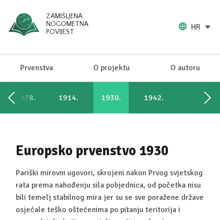
ZAMIŠLJENA
NOGOMETNA
HR
POVIJEST
Prvenstva
O projektu
O autoru
1878.
1914.
1930.
1942.
Europsko prvenstvo 1930
Pariški mirovni ugovori, skrojeni nakon Prvog svjetskog
rata prema nahođenju sila pobjednica, od početka nisu
bili temelj stabilnog mira jer su se sve poražene države
osjećale teško oštećenima po pitanju teritorija i