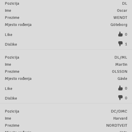
DL
Oscar
WENDT
Göteborg
0
1
DL/ML
Martin
OLSSON
Gävle
0
0
DC/DMC
Harvard
NORDTVEIT