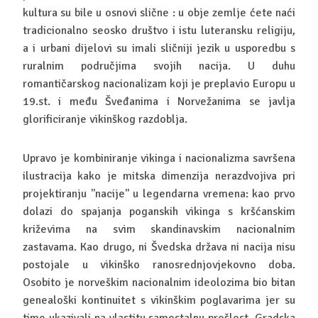
kultura su bile u osnovi slične : u obje zemlje ćete naći
tradicionalno seosko društvo i istu luteransku religiju,
a i urbani dijelovi su imali sličniji jezik u usporedbu s
ruralnim područjima svojih nacija. U duhu
romantičarskog nacionalizam koji je preplavio Europu u
19.st. i među Šveđanima i Norvežanima se javlja
glorificiranje vikinškog razdoblja.
Upravo je kombiniranje vikinga i nacionalizma savršena
ilustracija kako je mitska dimenzija nerazdvojiva pri
projektiranju ''nacije'' u legendarna vremena: kao prvo
dolazi do spajanja poganskih vikinga s kršćanskim
križevima na svim skandinavskim nacionalnim
zastavama. Kao drugo, ni Švedska država ni nacija nisu
postojale u vikinško ranosrednjovjekovno doba.
Osobito je norveškim nacionalnim ideolozima bio bitan
genealoški kontinuitet s vikinškim poglavarima jer su
time ukazivali na vlastitu samostalnu prošlost. Gradska