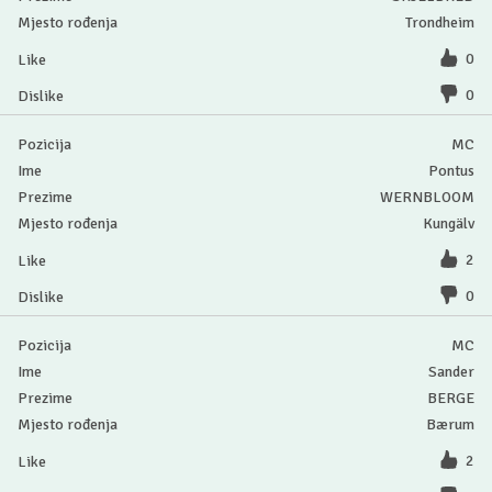
Trondheim
0
0
MC
Pontus
WERNBLOOM
Kungälv
2
0
MC
Sander
BERGE
Bærum
2