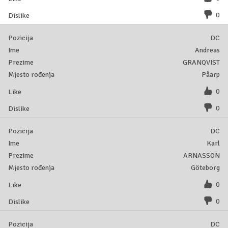
0
DC
Andreas
GRANQVIST
Påarp
0
0
DC
Karl
ARNASSON
Göteborg
0
0
DC