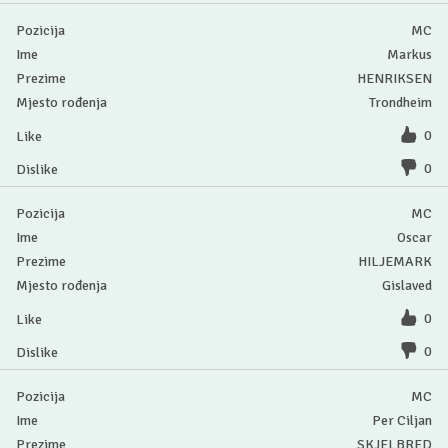
MC
Markus
HENRIKSEN
Trondheim
0
0
MC
Oscar
HILJEMARK
Gislaved
0
0
MC
Per Ciljan
SKJELBRED