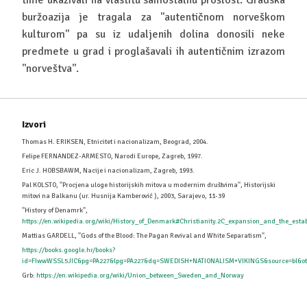
buržoazija je tragala za ''autentičnom norveškom
kulturom'' pa su iz udaljenih dolina donosili neke
predmete u grad i proglašavali ih autentičnim izrazom
''norveštva''.
Izvori
Thomas H. ERIKSEN, Etnicitet i nacionalizam, Beograd, 2004.
Felipe FERNANDEZ-ARMESTO, Narodi Europe, Zagreb, 1997.
Eric J. HOBSBAWM, Nacije i nacionalizam, Zagreb, 1993.
Pal KOLSTO, ''Procjena uloge historijskih mitova u modernim društvima'', Historijski
mitovi na Balkanu (ur. Husnija Kamberović ), 2003, Sarajevo, 11-39
''History of Denamrk'',
https://en.wikipedia.org/wiki/History_of_Denmark#Christianity.2C_expansion_and_the_es
Mattias GARDELL, ''Gods of the Blood: The Pagan Revival and White Separatism'',
https://books.google.hr/books?
id=FIwwWSSL5JIC&pg=PA227&lpg=PA227&dq=SWEDISH+NATIONALISM+VIKINGS&source=bl&ot
Grb:
https://en.wikipedia.org/wiki/Union_between_Sweden_and_Norway