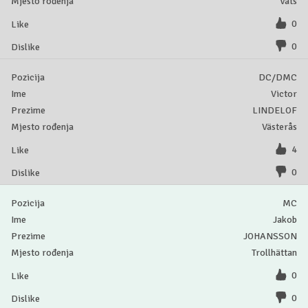
Vats
0
0
DC/DMC
Victor
LINDELOF
Västerås
4
0
MC
Jakob
JOHANSSON
Trollhättan
0
0