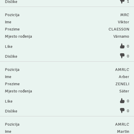
1
MRC
Viktor
CLAESSON
Värnamo
0
0
AMRLC
Arber
ZENELI
Säter
0
0
AMRLC
Martin