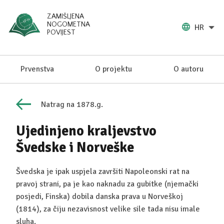
ZAMIŠLJENA
NOGOMETNA
HR
POVIJEST
Prvenstva
O projektu
O autoru
Natrag na 1878.g.
Ujedinjeno kraljevstvo
Švedske i Norveške
Švedska je ipak uspjela završiti Napoleonski rat na
pravoj strani, pa je kao naknadu za gubitke (njemački
posjedi, Finska) dobila danska prava u Norveškoj
(1814), za čiju nezavisnost velike sile tada nisu imale
sluha.