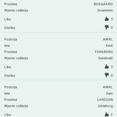
ØDEGAARD
Drammen
3
0
AMRL
Emil
FORSBERG
Sundsvall
3
0
AMRL
Sam
LARSSON
Göteborg
2