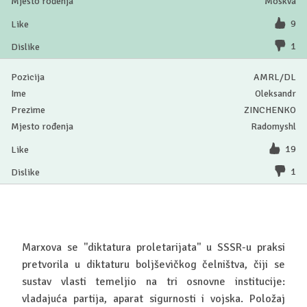
Moskva
9
1
AMRL/DL
Oleksandr
ZINCHENKO
Radomyshl
19
1
Marxova se ''diktatura proletarijata'' u SSSR-u praksi
pretvorila u diktaturu boljševičkog čelništva, čiji se
sustav vlasti temeljio na tri osnovne institucije:
vladajuća partija, aparat sigurnosti i vojska. Položaj