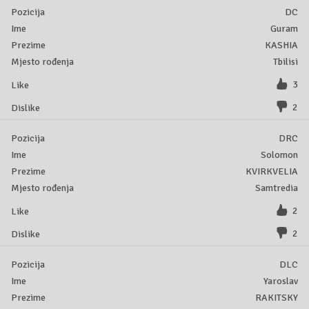
DC
Guram
KASHIA
Tbilisi
3
2
DRC
Solomon
KVIRKVELIA
Samtredia
2
2
DLC
Yaroslav
RAKITSKY