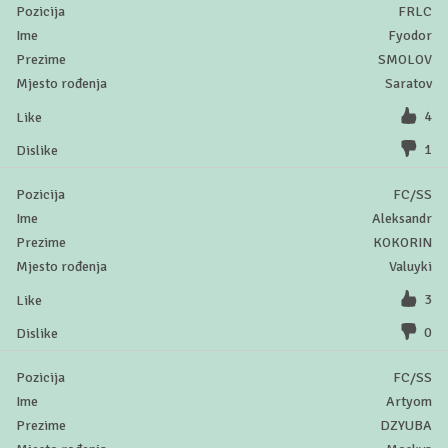
FRLC
Fyodor
SMOLOV
Saratov
4
1
FC/SS
Aleksandr
KOKORIN
Valuyki
3
0
FC/SS
Artyom
DZYUBA