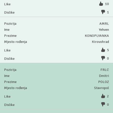
10
1
AMRL
Yehven
KONOPLYANKA
Kirovohrad
5
0
FRLC
Dmitri
POLOZ
Stavropol
2
0