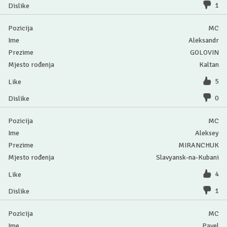
1
MC
Aleksandr
GOLOVIN
Kaltan
5
0
MC
Aleksey
MIRANCHUK
Slavyansk-na-Kubani
4
1
MC
Pavel