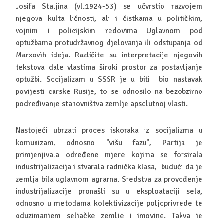
Josifa Staljina (vl.1924-53) se učvrstio razvojem
njegova kulta ličnosti, ali i čistkama u političkim,
vojnim i policijskim redovima Uglavnom pod
optužbama protudržavnog djelovanja ili odstupanja od
Marxovih ideja. Različite su interpretacije njegovih
tekstova dale vlastima široki prostor za postavljanje
optužbi. Socijalizam u SSSR je u biti bio nastavak
povijesti carske Rusije, to se odnosilo na bezobzirno
podređivanje stanovništva zemlje apsolutnoj vlasti.
Nastojeći ubrzati proces iskoraka iz socijalizma u
komunizam, odnosno ''višu fazu'', Partija je
primjenjivala određene mjere kojima se forsirala
industrijalizacija i stvarala radnička klasa, budući da je
zemlja bila uglavnom agrarna. Sredstva za provođenje
industrijalizacije pronašli su u eksploataciji sela,
odnosno u metodama kolektivizacije poljoprivrede te
oduzimanjem seljačke zemlje i imovine. Takva je