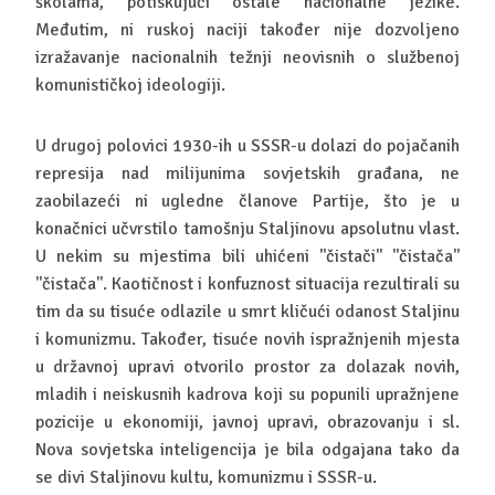
školama, potiskujući ostale nacionalne jezike.
Međutim, ni ruskoj naciji također nije dozvoljeno
izražavanje nacionalnih težnji neovisnih o službenoj
komunističkoj ideologiji.
U drugoj polovici 1930-ih u SSSR-u dolazi do pojačanih
represija nad milijunima sovjetskih građana, ne
zaobilazeći ni ugledne članove Partije, što je u
konačnici učvrstilo tamošnju Staljinovu apsolutnu vlast.
U nekim su mjestima bili uhićeni ''čistači'' ''čistača''
''čistača''. Kaotičnost i konfuznost situacija rezultirali su
tim da su tisuće odlazile u smrt kličući odanost Staljinu
i komunizmu. Također, tisuće novih ispražnjenih mjesta
u državnoj upravi otvorilo prostor za dolazak novih,
mladih i neiskusnih kadrova koji su popunili upražnjene
pozicije u ekonomiji, javnoj upravi, obrazovanju i sl.
Nova sovjetska inteligencija je bila odgajana tako da
se divi Staljinovu kultu, komunizmu i SSSR-u.