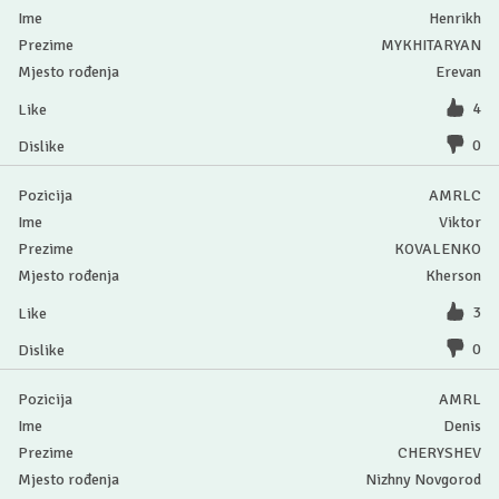
Henrikh
MYKHITARYAN
Erevan
4
0
AMRLC
Viktor
KOVALENKO
Kherson
3
0
AMRL
Denis
CHERYSHEV
Nizhny Novgorod