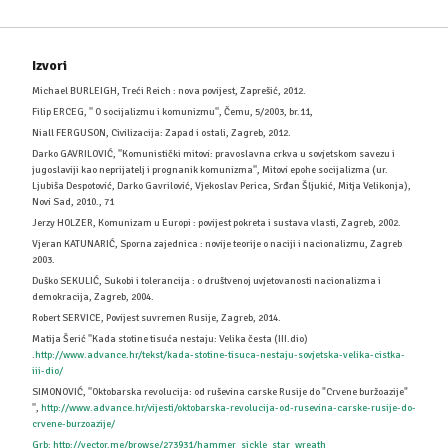
Izvori
Michael BURLEIGH, Treći Reich : nova povijest, Zaprešić, 2012.
Filip ERCEG, '' O socijalizmu i komunizmu'', Čemu, 5/2003, br.11,
Niall FERGUSON, Civilizacija: Zapad i ostali, Zagreb, 2012.
Darko GAVRILOVIĆ, ''Komunistički mitovi: pravoslavna crkva u sovjetskom savezu i
jugoslaviji kao neprijatelj i prognanik komunizma'', Mitovi epohe socijalizma (ur.
Ljubiša Despotović, Darko Gavrilović, Vjekoslav Perica, Srđan Šljukić, Mitja Velikonja),
Novi Sad, 2010., 71
Jerzy HOLZER, Komunizam u Europi : povijest pokreta i sustava vlasti, Zagreb, 2002.
Vjeran KATUNARIĆ, Sporna zajednica : novije teorije o naciji i nacionalizmu, Zagreb
2003.
Duško SEKULIĆ, Sukobi i tolerancija : o društvenoj uvjetovanosti nacionalizma i
demokracija, Zagreb, 2004.
Robert SERVICE, Povijest suvremen Rusije, Zagreb, 2014.
Matija Šerić ''Kada stotine tisuća nestaju: Velika česta (III.dio)
.
http://www.advance.hr/tekst/kada-stotine-tisuca-nestaju-sovjetska-velika-cistka-
iii-dio/
SIMONOVIĆ, ''Oktobarska revolucija: od ruševina carske Rusije do "Crvene buržoazije"
'',
http://www.advance.hr/vijesti/oktobarska-revolucija-od-rusevina-carske-rusije-do-
crvene-burzoazije/
Grb: http://vector.me/browse/273931/hammer_sickle_star_wreath