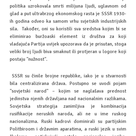
politika uzrokovala smrti milijuna ljudi, uglavnom od
glad a put ultrabrzog ekonomskog rasta je SSSR 1930-
ih godina odveo ka samom vrhu svjetskih industrijskih
sila. Također, oni su koristili sva sredstva kojim bi se
eliminirao buržoaski element iz društva za koji
vladajuća Partija uvijek upozorava da je prisutan, stoga
veliki broj ljudi biva smaknut ili protjeran u logore koji
postaju ''nužnost''.
SSSR su činile brojne republike, iako je u stvarnosti
bila centralizirana država. Postupno se uvodi pojam
''sovjetski narod'' – kojim se naglašava prednost
jedinstva njenih državljana nad nacionalnim razlikama.
Sovjetska strategija zanimljiva je kombinacija
rusifikacije neruskih naroda, ali ne u ime ruskog
nacionalizma. Ruski kadrovi dominirali su partijskim
Politbiroom i državnim aparatima, a ruski jezik u svim