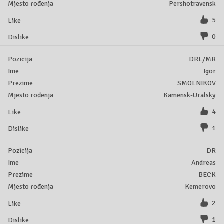
Pershotravensk
5
0
DRL/MR
Igor
SMOLNIKOV
Kamensk-Uralsky
4
1
DR
Andreas
BECK
Kemerovo
2
1