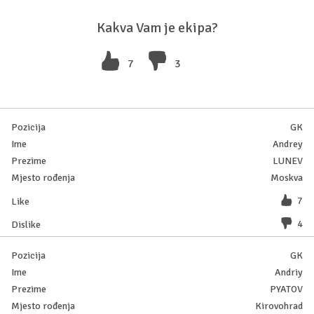
Kakva Vam je ekipa?
7
3
GK
Andrey
LUNEV
Moskva
7
4
GK
Andriy
PYATOV
Kirovohrad