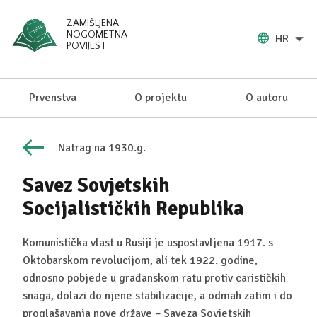
ZAMIŠLJENA
NOGOMETNA
HR
POVIJEST
Prvenstva
O projektu
O autoru
Natrag na 1930.g.
Savez Sovjetskih
Socijalističkih Republika
Komunistička vlast u Rusiji je uspostavljena 1917. s
Oktobarskom revolucijom, ali tek 1922. godine,
odnosno pobjede u građanskom ratu protiv carističkih
snaga, dolazi do njene stabilizacije, a odmah zatim i do
proglašavanja nove države – Saveza Sovjetskih