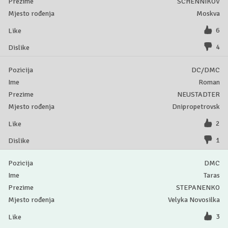
SCHENNIKOV
Moskva
6
4
DC/DMC
Roman
NEUSTADTER
Dnipropetrovsk
2
1
DMC
Taras
STEPANENKO
Velyka Novosilka
3