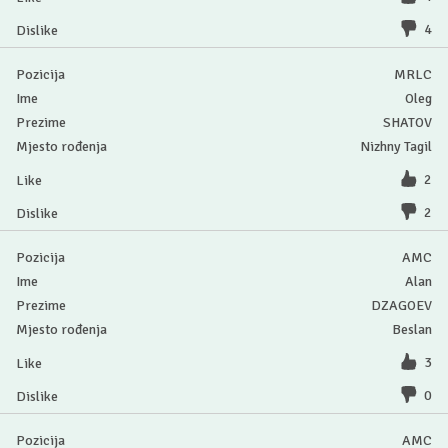
4
MRLC
Oleg
SHATOV
Nizhny Tagil
2
2
AMC
Alan
DZAGOEV
Beslan
3
0
AMC