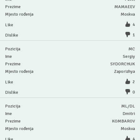
MAMAEEV
Moskva
4
1
MC
Sergiy
SYDORCHUK
Zaporizhya
2
0
ML/DL
Dmitri
KOMBAROV
Moskva
4