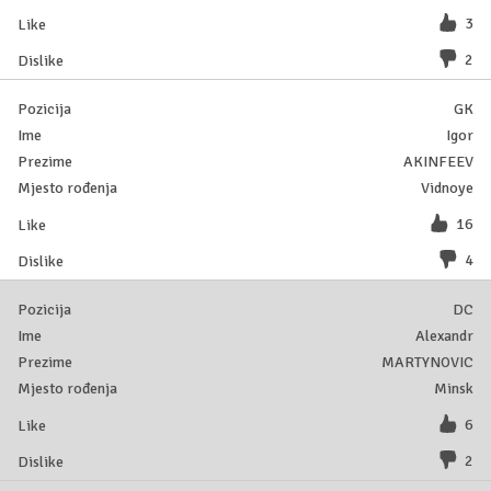
3
2
GK
Igor
AKINFEEV
Vidnoye
16
4
DC
Alexandr
MARTYNOVIC
Minsk
6
2