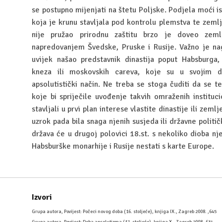
se postupno mijenjati na štetu Poljske. Podjela moći 
koja je krunu stavljala pod kontrolu plemstva te zemljo
nije pružao prirodnu zaštitu brzo je doveo zem
napredovanjem Švedske, Pruske i Rusije. Važno je nag
uvijek našao predstavnik dinastija poput Habsburga, 
kneza ili moskovskih careva, koje su u svojim 
apsolutistički način. Ne treba se stoga čuditi da se te
koje bi spriječile uvođenje takvih omraženih institucio
stavljali u prvi plan interese vlastite dinastije ili zemlj
uzrok pada bila snaga njenih susjeda ili državne političk
država će u drugoj polovici 18.st. s nekoliko dioba nj
Habsburške monarhije i Rusije nestati s karte Europe.
Izvori
Grupa autora, Povijest: Počeci novog doba (16. stoljeće), knjiga IX., Zagreb 2008. ,645
Grupa autora, Povijest: Doba apsolutizma (17. stoljeće), knjiga X., Zagreb 2008.,634