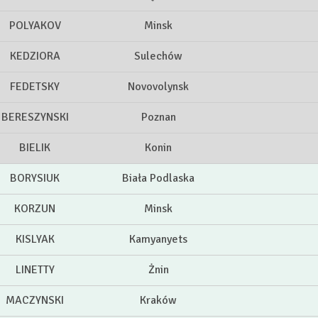
POLYAKOV
Minsk
KEDZIORA
Sulechów
FEDETSKY
Novovolynsk
BERESZYNSKI
Poznan
BIELIK
Konin
BORYSIUK
Biała Podlaska
KORZUN
Minsk
KISLYAK
Kamyanyets
LINETTY
Żnin
MACZYNSKI
Kraków