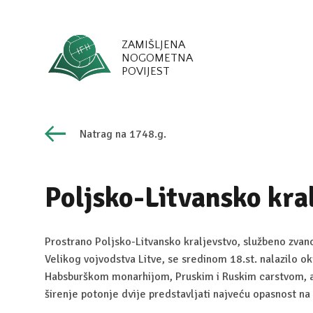
ZAMIŠLJENA
NOGOMETNA
POVIJEST
Natrag na 1748.g.
Poljsko-Litvansko kra
Prostrano Poljsko-Litvansko kraljevstvo, službeno zvano
Velikog vojvodstva Litve, se sredinom 18.st. nalazilo o
Habsburškom monarhijom, Pruskim i Ruskim carstvom, a 
širenje potonje dvije predstavljati najveću opasnost n