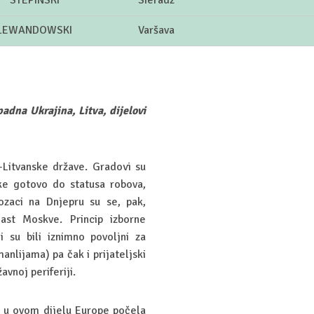
STEPINSKI
Sieradz
LEWANDOWSKI
Varšava
padna Ukrajina, Litva, dijelovi
o-Litvanske države. Gradovi su
ake gotovo do statusa robova,
ozaci na Dnjepru su se, pak,
last Moskve. Princip izborne
su bili iznimno povoljni za
anlijama) pa čak i prijateljski
avnoj periferiji.
a u ovom dijelu Europe počela