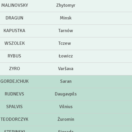
MALINOVSKY
Zhytomyr
DRAGUN
Minsk
KAPUSTKA
Tarnów
WSZOLEK
Tczew
RYBUS
Łowicz
ZYRO
Varšava
GORDEJCHUK
Saran
RUDNEVS
Daugavpils
SPALVIS
Vilnius
TEODORCZYK
Żuromin