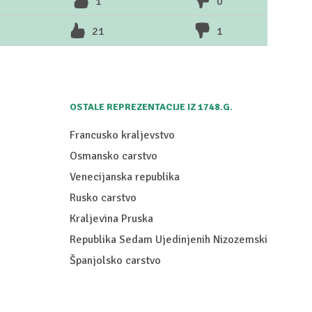
1
0
21
1
OSTALE REPREZENTACIJE IZ 1748.G.
Francusko kraljevstvo
Osmansko carstvo
Venecijanska republika
Rusko carstvo
Kraljevina Pruska
Republika Sedam Ujedinjenih Nizozemski
Španjolsko carstvo