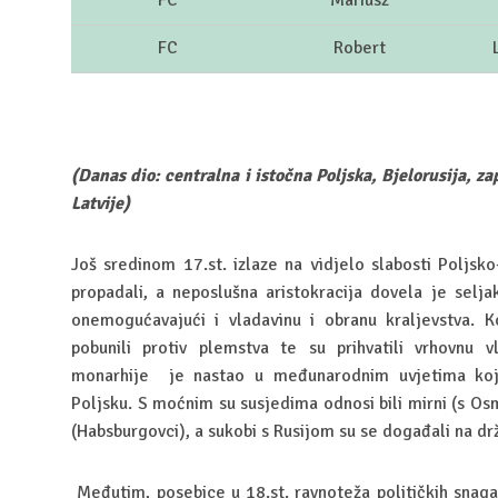
FC
Mariusz
FC
Robert
(Danas dio: centralna i istočna Poljska, Bjelorusija, za
Latvije)
Još sredinom 17.st. izlaze na vidjelo slabosti Poljsk
propadali, a neposlušna aristokracija dovela je selj
onemogućavajući i vladavinu i obranu kraljevstva. K
pobunili protiv plemstva te su prihvatili vrhovnu v
monarhije je nastao u međunarodnim uvjetima koji 
Poljsku. S moćnim su susjedima odnosi bili mirni (s Osm
(Habsburgovci), a sukobi s Rusijom su se događali na drž
Međutim, posebice u 18.st. ravnoteža političkih snag