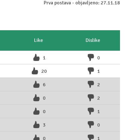
Prva postava - objavljeno: 27.11.18
Like
Dislike
1
0
20
1
6
2
0
2
0
1
3
0
0
1