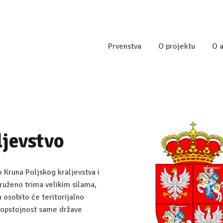
Prvenstva
O projektu
O a
ljevstvo
 Kruna Poljskog kraljevstva i
kruženo trima velikim silama,
osobito će teritorijalno
a opstojnost same države