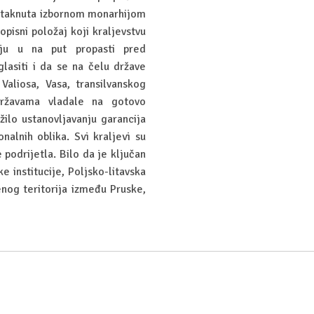
istaknuta izbornom monarhijom
pisni položaj koji kraljevstvu
lju u na put propasti pred
lasiti i da se na čelu države
Valiosa, Vasa, transilvanskog
državama vladale na gotovo
žilo ustanovljavanju garancija
nalnih oblika. Svi kraljevi su
e podrijetla. Bilo da je ključan
e institucije, Poljsko-litavska
enog teritorija između Pruske,