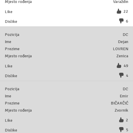
Varaždin
22
6
DC
Dejan
LOVREN
Zenica
49
4
DC
Emir
BIČAKČIĆ
Zvornik
2
5