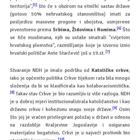
[5]
teritorija'',
što će s obzirom na etnički sastav države
(gotovo 50% nehrvatskog stanovništva) imati za
posljedicu masovne progone i ubojstva, usmjerene
[6]
prvenstveno prema
Srbima, Židovima i Romima
.
Što
se tiče muslimana, njih su ustaše smatrali ''cvijetom
hrvatskog plemstva'', razmišljanje koje je izvorno iznio
[7]
hrvatski političar Ante Starčević još u 19.st.
Stvaranje NDH je imalo podršku od
Katoličke crkve
,
iako je općenito politika Crkve tijekom rata bila mnogo
složenija da bi se klasificirala kao kolaboracionistička.
[8]
Takav stav Crkve je bio razumljiv iz više razloga. NDH
je u dobroj mjeri institucionalizirala katoličanstvo i kao
[9]
državnu crkvu i kohezivnu snagu svoje države.
Osim
što joj je vraćen privilegirani položaj u državi u odnosu
na razdoblje Kraljevine Jugoslavije i osigurano
materijalno bogatstvo, Crkvi je u najveći protivnik bio
[10]