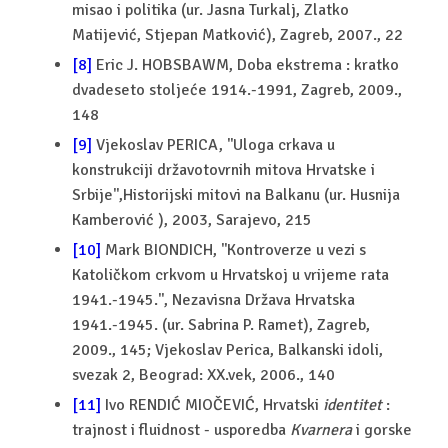
misao i politika (ur. Jasna Turkalj, Zlatko
Matijević, Stjepan Matković), Zagreb, 2007., 22
[8]
Eric J. HOBSBAWM, Doba ekstrema : kratko
dvadeseto stoljeće 1914.-1991, Zagreb, 2009.,
148
[9]
Vjekoslav PERICA, ''Uloga crkava u
konstrukciji državotovrnih mitova Hrvatske i
Srbije'',Historijski mitovi na Balkanu (ur. Husnija
Kamberović ), 2003, Sarajevo, 215
[10]
Mark BIONDICH, ''Kontroverze u vezi s
Katoličkom crkvom u Hrvatskoj u vrijeme rata
1941.-1945.'', Nezavisna Država Hrvatska
1941.-1945. (ur. Sabrina P. Ramet), Zagreb,
2009., 145; Vjekoslav Perica, Balkanski idoli,
svezak 2, Beograd: XX.vek, 2006., 140
[11]
Ivo RENDIĆ MIOČEVIĆ, Hrvatski
identitet
:
trajnost i fluidnost - usporedba
Kvarnera
i gorske