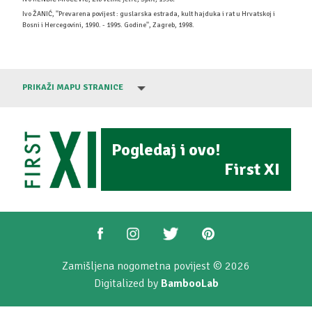
Ivo ŽANIĆ, ''Prevarena povijest : guslarska estrada, kult hajduka i rat u Hrvatskoj i
Bosni i Hercegovini, 1990. - 1995. Godine'', Zagreb, 1998.
PRIKAŽI MAPU STRANICE
Pogledaj i ovo!
First XI
Zamišljena nogometna povijest © 2026
Digitalized by
BambooLab