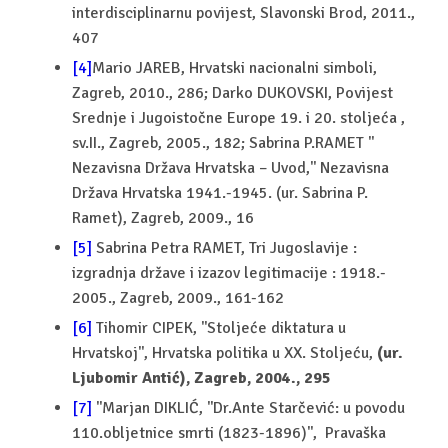
interdisciplinarnu povijest, Slavonski Brod, 2011.,
407
[4]
Mario JAREB, Hrvatski nacionalni simboli,
Zagreb, 2010., 286; Darko DUKOVSKI, Povijest
Srednje i Jugoistočne Europe 19. i 20. stoljeća ,
sv.II., Zagreb, 2005., 182; Sabrina P.RAMET ''
Nezavisna Država Hrvatska – Uvod,'' Nezavisna
Država Hrvatska 1941.-1945. (ur. Sabrina P.
Ramet), Zagreb, 2009., 16
[5]
Sabrina Petra RAMET, Tri Jugoslavije :
izgradnja države i izazov legitimacije : 1918.-
2005., Zagreb, 2009., 161-162
[6]
Tihomir CIPEK, ''Stoljeće diktatura u
Hrvatskoj'', Hrvatska politika u XX. Stoljeću,
(ur.
Ljubomir Antić), Zagreb, 2004., 295
[7]
''Marjan DIKLIĆ, ''Dr.Ante Starčević: u povodu
110.obljetnice smrti (1823-1896)'', Pravaška