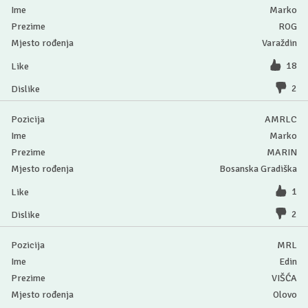
Marko
ROG
Varaždin
18
2
AMRLC
Marko
MARIN
Bosanska Gradiška
1
2
MRL
Edin
VIŠĆA
Olovo