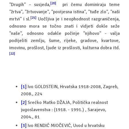
[20]
''Drugih'' – susjeda,
pri čemu dominiraju teme
''žrtva'', ''žrtvovanje'', ''povijesna istina'', ''tuđe zlo'', ''naši
[21]
mrtvi'' i sl.
Uočljiva je i neophodnost razgraničenja,
odnosno mora se točno znati i vidjeti dokle seže
''naše'', odnosno odakle počinje ''njihovo'' - valja
podijeliti zemlju, šume, rijeke, gradove, kvartove,
imovinu, prošlost, ljude iz prošlosti, kulturna dobra itd.
[22]
[1]
Ivo GOLDSTEIN, Hrvatska 1918-2008, Zagreb,
2008., 224
[2]
Srećko Matko DŽAJA, Politička realnost
jugoslavenstva : (1918. - 1991.) , Sarajevo,
2004., 81
[3]
Ivo RENDIĆ MIOČEVIĆ, Uvod u hrvatsku