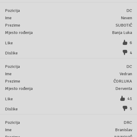
DC
Neven
SUBOTIĆ
Banja Luka
6
4
DC
Vedran
ĆORLUKA
Derventa
41
5
DRC
Branislav