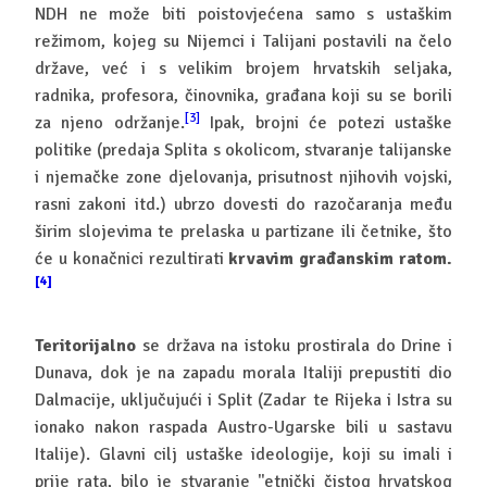
NDH ne može biti poistovjećena samo s ustaškim
režimom, kojeg su Nijemci i Talijani postavili na čelo
države, već i s velikim brojem hrvatskih seljaka,
radnika, profesora, činovnika, građana koji su se borili
[3]
za njeno održanje.
Ipak, brojni će potezi ustaške
politike (predaja Splita s okolicom, stvaranje talijanske
i njemačke zone djelovanja, prisutnost njihovih vojski,
rasni zakoni itd.) ubrzo dovesti do razočaranja među
širim slojevima te prelaska u partizane ili četnike, što
će u konačnici rezultirati
krvavim građanskim ratom.
[4]
Teritorijalno
se država na istoku prostirala do Drine i
Dunava, dok je na zapadu morala Italiji prepustiti dio
Dalmacije, uključujući i Split (Zadar te Rijeka i Istra su
ionako nakon raspada Austro-Ugarske bili u sastavu
Italije). Glavni cilj ustaške ideologije, koji su imali i
prije rata, bilo je stvaranje ''etnički čistog hrvatskog