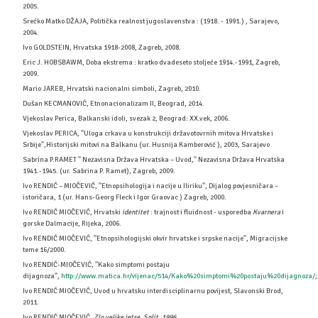
2005.
Srećko Matko DŽAJA, Politička realnost jugoslavenstva : (1918. - 1991.) , Sarajevo,
2004.
Ivo GOLDSTEIN, Hrvatska 1918-2008, Zagreb, 2008.
Eric J. HOBSBAWM, Doba ekstrema : kratko dvadeseto stoljeće 1914.-1991, Zagreb,
2009.
Mario JAREB, Hrvatski nacionalni simboli, Zagreb, 2010.
Dušan KECMANOVIĆ, Etnonacionalizam II, Beograd, 2014.
Vjekoslav Perica, Balkanski idoli, svezak 2, Beograd: XX.vek, 2006.
Vjekoslav PERICA, ''Uloga crkava u konstrukciji državotovrnih mitova Hrvatske i
Srbije'',Historijski mitovi na Balkanu (ur. Husnija Kamberović ), 2003, Sarajevo
Sabrina P.RAMET '' Nezavisna Država Hrvatska – Uvod,'' Nezavisna Država Hrvatska
1941.-1945. (ur. Sabrina P. Ramet), Zagreb, 2009.
Ivo RENDIĆ – MIOČEVIĆ, ''Etnopsihologija i nacije u Iliriku'', Dijalog povjesničara –
istoričara, 1 (ur. Hans-Georg Fleck i Igor Graovac ) Zagreb, 2000.
Ivo RENDIĆ MIOČEVIĆ, Hrvatski
identitet
: trajnost i fluidnost - usporedba
Kvarnera
i
gorske Dalmacije, Rijeka, 2006.
Ivo RENDIĆ MIOČEVIĆ, ''Etnopsihologijski okvir hrvatske i srpske nacije'', Migracijske
teme 16/2000.
Ivo RENDIĆ-MIOČEVIĆ, ''Kako simptomi postaju
dijagnoza'',
http://www.matica.hr/vijenac/514/Kako%20simptomi%20postaju%20dijagnoza/
;
Ivo RENDIĆ MIOČEVIĆ, Uvod u hrvatsku interdisciplinarnu povijest, Slavonski Brod,
2011.
Ivo RENDIĆ MIOČEVIĆ,
Zlo velike jetre, Split, 1996.