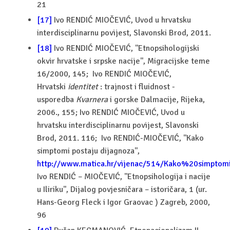
21
[17]
Ivo RENDIĆ MIOČEVIĆ, Uvod u hrvatsku
interdisciplinarnu povijest, Slavonski Brod, 2011.
[18]
Ivo RENDIĆ MIOČEVIĆ, ''Etnopsihologijski
okvir hrvatske i srpske nacije'', Migracijske teme
16/2000, 145; Ivo RENDIĆ MIOČEVIĆ,
Hrvatski
identitet
: trajnost i fluidnost -
usporedba
Kvarnera
i gorske Dalmacije, Rijeka,
2006., 155; Ivo RENDIĆ MIOČEVIĆ, Uvod u
hrvatsku interdisciplinarnu povijest, Slavonski
Brod, 2011. 116; Ivo RENDIĆ-MIOČEVIĆ, ''Kako
simptomi postaju dijagnoza'',
http://www.matica.hr/vijenac/514/Kako%20simpto
Ivo RENDIĆ – MIOČEVIĆ, ''Etnopsihologija i nacije
u Iliriku'', Dijalog povjesničara – istoričara, 1 (ur.
Hans-Georg Fleck i Igor Graovac ) Zagreb, 2000,
96