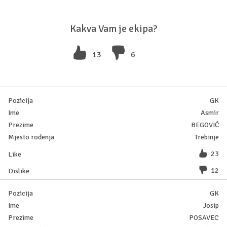
Kakva Vam je ekipa?
13
6
GK
Asmir
BEGOVIĆ
Trebinje
23
12
GK
Josip
POSAVEC