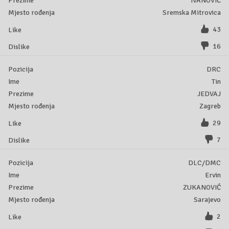
IVANOVIĆ
Sremska Mitrovica
43
16
DRC
Tin
JEDVAJ
Zagreb
29
7
DLC/DMC
Ervin
ZUKANOVIĆ
Sarajevo
2