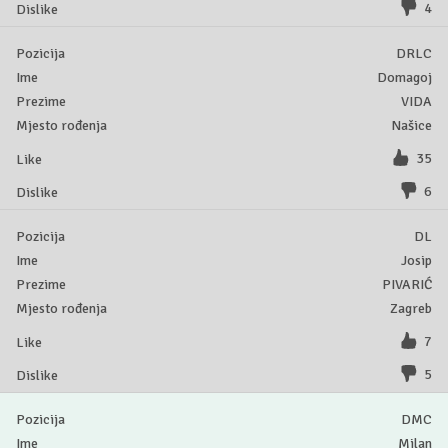
4
DRLC
Domagoj
VIDA
Našice
35
6
DL
Josip
PIVARIĆ
Zagreb
7
5
DMC
Milan