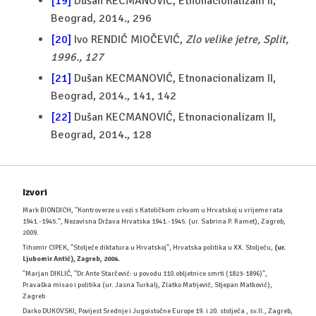
[19]
Dušan KECMANOVIĆ, Etnonacionalizam II,
Beograd, 2014., 296
[20]
Ivo RENDIĆ MIOČEVIĆ,
Zlo velike jetre, Split,
1996., 127
[21]
Dušan KECMANOVIĆ, Etnonacionalizam II,
Beograd, 2014., 141, 142
[22]
Dušan KECMANOVIĆ, Etnonacionalizam II,
Beograd, 2014., 128
Izvori
Mark BIONDICH, ''Kontroverze u vezi s Katoličkom crkvom u Hrvatskoj u vrijeme rata
1941.-1945.'', Nezavisna Država Hrvatska 1941.-1945. (ur. Sabrina P. Ramet), Zagreb,
2009.
Tihomir CIPEK, ''Stoljeće diktatura u Hrvatskoj'', Hrvatska politika u XX. Stoljeću,
(ur.
Ljubomir Antić), Zagreb, 2004.
''Marjan DIKLIĆ, ''Dr.Ante Starčević: u povodu 110.obljetnice smrti (1823-1896)'',
Pravaška misao i politika (ur. Jasna Turkalj, Zlatko Matijević, Stjepan Matković),
Zagreb
Darko DUKOVSKI, Povijest Srednje i Jugoistočne Europe 19. i 20. stoljeća , sv.II., Zagreb,