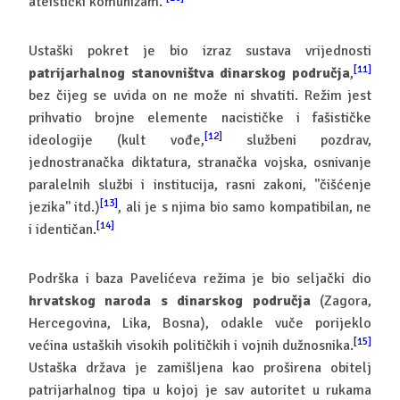
ateistički komunizam.
Ustaški pokret je bio izraz sustava vrijednosti
[11]
patrijarhalnog stanovništva dinarskog područja
,
bez čijeg se uvida on ne može ni shvatiti. Režim jest
prihvatio brojne elemente nacističke i fašističke
[12]
ideologije (kult vođe,
službeni pozdrav,
jednostranačka diktatura, stranačka vojska, osnivanje
paralelnih službi i institucija, rasni zakoni, ''čišćenje
[13]
jezika'' itd.)
, ali je s njima bio samo kompatibilan, ne
[14]
i identičan.
Podrška i baza Pavelićeva režima je bio seljački dio
hrvatskog naroda s dinarskog područja
(Zagora,
Hercegovina, Lika, Bosna), odakle vuče porijeklo
[15]
većina ustaških visokih političkih i vojnih dužnosnika.
Ustaška država je zamišljena kao proširena obitelj
patrijarhalnog tipa u kojoj je sav autoritet u rukama