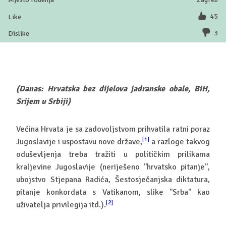
45
3
(Danas: Hrvatska bez dijelova jadranske obale, BiH,
Srijem u Srbiji)
Većina Hrvata je sa zadovoljstvom prihvatila ratni poraz
[1]
Jugoslavije i uspostavu nove države,
a razloge takvog
oduševljenja treba tražiti u političkim prilikama
kraljevine Jugoslavije (neriješeno ''hrvatsko pitanje'',
ubojstvo Stjepana Radića, Šestosječanjska diktatura,
pitanje konkordata s Vatikanom, slike ''Srba'' kao
[2]
uživatelja privilegija itd.).