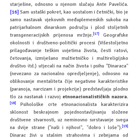
starješine, odnosno u njenom slučaju Ante Pavelića.
[16]
Sam ustaški pokret, kao uostalom i četnički, bio je
samo nastavak vjekovnih međuplemenskih sukoba na
patrijarhalnom dinarskom području i plod stoljetnih
[17]
transgeneracijskih prijenosa mržnje.
Geografske
okolnosti i društveno-politički procesi (Višestoljetno
prilagođavanje teškim uvjetima života, česti ratovi,
četovanja, izmiješano multietničko i multireligijsko
društvo itd.) utjecali na način života i psihu ''Dinaraca''
(nevezano za nacionalno opredjeljenje), odnosno na
oblikovanje mentaliteta čije negativne karakteristike
(paranoja, narcizam i projekcije) predstavljaju plodno
tlo za nastanak i razvoj
etnonacionalističkih nazora
.
[18]
Psihološke crte etnonacionalista karakterizira
sklonost beskrajnom pojednostavljivanju složene
društvene stvarnosti, uz neminovno svrstavanje svega
[19]
na dvije strane (''naši i njihovi'', ''dobro i loše'').
Dinarac živi u stalnim strahovima i zebnjama od