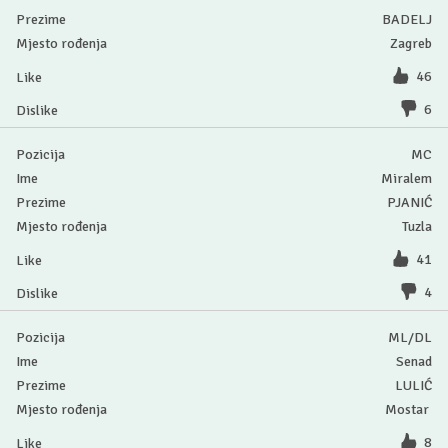
BADELJ
Zagreb
46
6
MC
Miralem
PJANIĆ
Tuzla
41
4
ML/DL
Senad
LULIĆ
Mostar
8