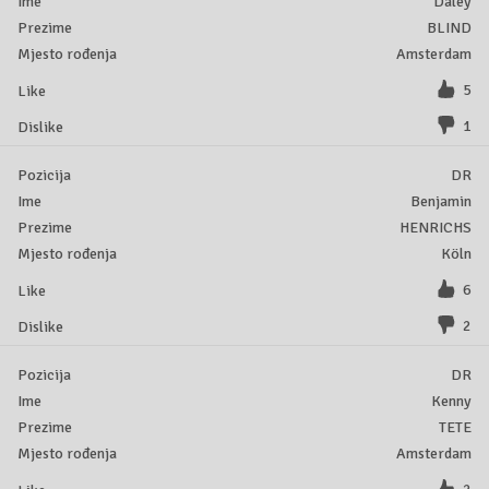
Daley
BLIND
Amsterdam
5
1
DR
Benjamin
HENRICHS
Köln
6
2
DR
Kenny
TETE
Amsterdam