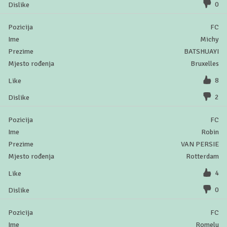
0
FC
Michy
BATSHUAYI
Bruxelles
8
2
FC
Robin
VAN PERSIE
Rotterdam
4
0
FC
Romelu