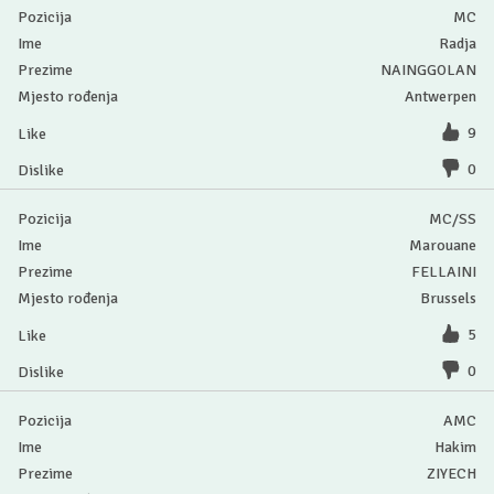
MC
Radja
NAINGGOLAN
Antwerpen
9
0
MC/SS
Marouane
FELLAINI
Brussels
5
0
AMC
Hakim
ZIYECH