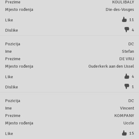
KOULIBALY
Die-des-Vosges
11
4
DC
Stefan
DE VRIJ
Ouderkerk aan den IJssel
4
1
DC
Vincent
KOMPANY
Uccle
15