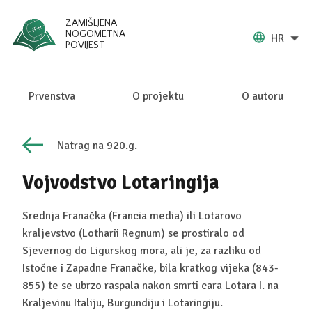
ZAMIŠLJENA
NOGOMETNA
HR
POVIJEST
Prvenstva
O projektu
O autoru
Natrag na 920.g.
Vojvodstvo Lotaringija
Srednja Franačka (Francia media) ili Lotarovo
kraljevstvo (Lotharii Regnum) se prostiralo od
Sjevernog do Ligurskog mora, ali je, za razliku od
Istočne i Zapadne Franačke, bila kratkog vijeka (843-
855) te se ubrzo raspala nakon smrti cara Lotara I. na
Kraljevinu Italiju, Burgundiju i Lotaringiju.