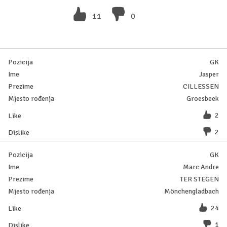
11
0
GK
Jasper
CILLESSEN
Groesbeek
2
2
GK
Marc Andre
TER STEGEN
Mönchengladbach
24
1