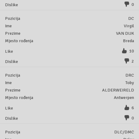
0
DC
Virgil
VAN DIJK
Breda
10
2
DRC
Toby
ALDERWEIRELD
Antwerpen
6
0
DLC/DMC