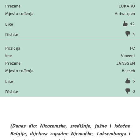
LUKAKU
Antwerpen
12
4
FC
Vincent
JANSSEN
Heesch
3
0
(Danas dio: Nizozemske, središnje, južne i istočne
Belgije, dijelova zapadne Njemačke, Luksemburga i