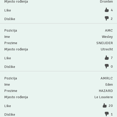
Dronten
4
2
AMC
Wesley
SNEIJDER
Utrecht
7
0
AMRLC
Eden
HAZARD
Le Louviere
20
1