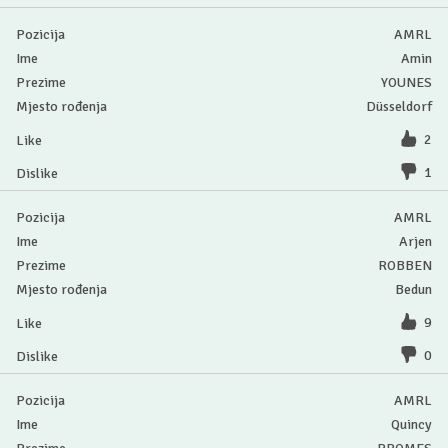
AMRL
Amin
YOUNES
Düsseldorf
2
1
AMRL
Arjen
ROBBEN
Bedun
9
0
AMRL
Quincy