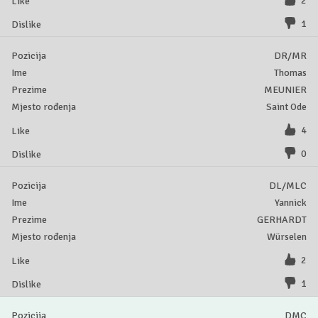
2
1
DR/MR
Thomas
MEUNIER
Saint Ode
4
0
DL/MLC
Yannick
GERHARDT
Würselen
2
1
DMC