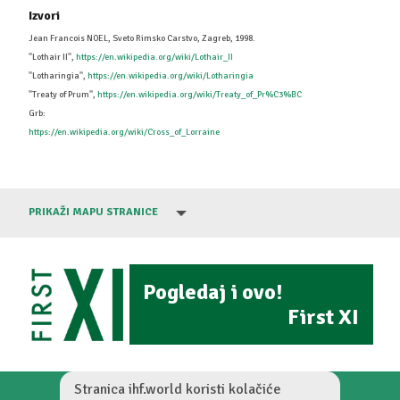
Izvori
Jean Francois NOEL, Sveto Rimsko Carstvo, Zagreb, 1998.
''Lothair II'',
https://en.wikipedia.org/wiki/Lothair_II
''Lotharingia'',
https://en.wikipedia.org/wiki/Lotharingia
''Treaty of Prum'',
https://en.wikipedia.org/wiki/Treaty_of_Pr%C3%BC
Grb:
https://en.wikipedia.org/wiki/Cross_of_Lorraine
PRIKAŽI MAPU STRANICE
Pogledaj i ovo!
First XI
Stranica ihf.world koristi kolačiće