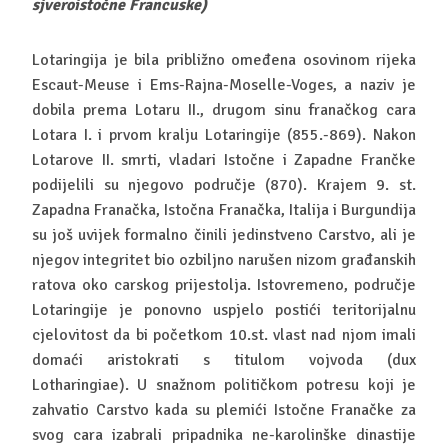
sjveroistočne Francuske)
Lotaringija je bila približno omeđena osovinom rijeka
Escaut-Meuse i Ems-Rajna-Moselle-Voges, a naziv je
dobila prema Lotaru II., drugom sinu franačkog cara
Lotara I. i prvom kralju Lotaringije (855.-869). Nakon
Lotarove II. smrti, vladari Istočne i Zapadne Frančke
podijelili su njegovo područje (870). Krajem 9. st.
Zapadna Franačka, Istočna Franačka, Italija i Burgundija
su još uvijek formalno činili jedinstveno Carstvo, ali je
njegov integritet bio ozbiljno narušen nizom građanskih
ratova oko carskog prijestolja. Istovremeno, područje
Lotaringije je ponovno uspjelo postići teritorijalnu
cjelovitost da bi početkom 10.st. vlast nad njom imali
domaći aristokrati s titulom vojvoda (dux
Lotharingiae). U snažnom političkom potresu koji je
zahvatio Carstvo kada su plemići Istočne Franačke za
svog cara izabrali pripadnika ne-karolinške dinastije