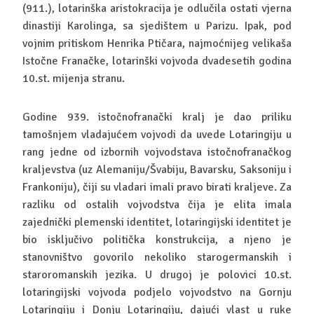
(911.), lotarinška aristokracija je odlučila ostati vjerna
dinastiji Karolinga, sa sjedištem u Parizu. Ipak, pod
vojnim pritiskom Henrika Ptičara, najmoćnijeg velikaša
Istočne Franačke, lotarinški vojvoda dvadesetih godina
10.st. mijenja stranu.
Godine 939. istočnofranački kralj je dao priliku
tamošnjem vladajućem vojvodi da uvede Lotaringiju u
rang jedne od izbornih vojvodstava istočnofranačkog
kraljevstva (uz Alemaniju/Švabiju, Bavarsku, Saksoniju i
Frankoniju), čiji su vladari imali pravo birati kraljeve. Za
razliku od ostalih vojvodstva čija je elita imala
zajednički plemenski identitet, lotaringijski identitet je
bio isključivo politička konstrukcija, a njeno je
stanovništvo govorilo nekoliko starogermanskih i
staroromanskih jezika. U drugoj je polovici 10.st.
lotaringijski vojvoda podjelo vojvodstvo na Gornju
Lotaringiju i Donju Lotaringiju, dajući vlast u ruke