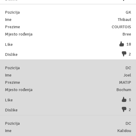
GK
Thibaut
COURTOIS
Bree
18
2
DC
Joel
MATIP
Bochum
1
2
DC
Kalidou