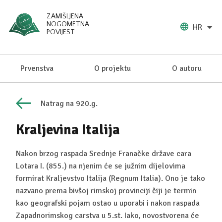
ZAMIŠLJENA
NOGOMETNA
HR
POVIJEST
Prvenstva
O projektu
O autoru
Natrag na 920.g.
Kraljevina Italija
Nakon brzog raspada Srednje Franačke države cara
Lotara I. (855.) na njenim će se južnim dijelovima
formirat Kraljevstvo Italija (Regnum Italia). Ono je tako
nazvano prema bivšoj rimskoj provinciji čiji je termin
kao geografski pojam ostao u uporabi i nakon raspada
Zapadnorimskog carstva u 5.st. Iako, novostvorena će