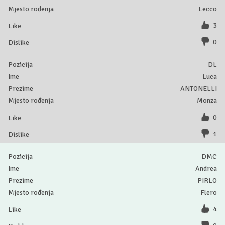
Lecco
3
0
DL
Luca
ANTONELLI
Monza
0
1
DMC
Andrea
PIRLO
Flero
4