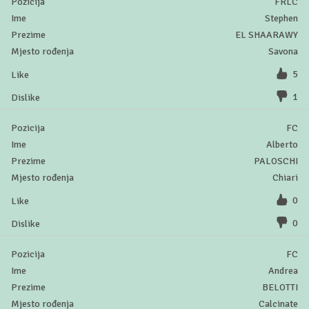
FRLC
Stephen
EL SHAARAWY
Savona
5
1
FC
Alberto
PALOSCHI
Chiari
0
0
FC
Andrea
BELOTTI
Calcinate