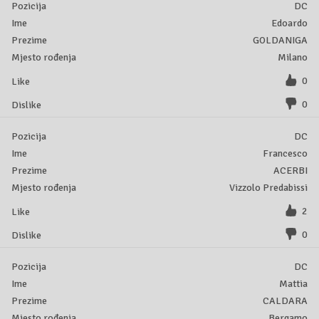
DC
Edoardo
GOLDANIGA
Milano
0
0
DC
Francesco
ACERBI
Vizzolo Predabissi
2
0
DC
Mattia
CALDARA
Bergamo