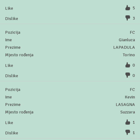
5
3
FC
Gianluca
LAPADULA
Torino
0
0
FC
Kevin
LASAGNA
Suzzara
1
1