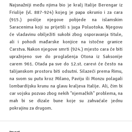
Najsnažniji među njima bio je kralj Italije Berengar iz
Friulije (vl. 887-924) kojeg je papa okrunio i za cara
(915.) poslije njegove pobjede na islamskim
Saracenima koji su prijetili s juga Poluotoka. Njegovu
će vladavinu obilježiti sukobi zbog osporavanja titule,
ali i pohodi mađarske konjice na istočne granice
Carstva. Nakon njegove smrti (924.) mjesto cara će biti
upražnjeno sve do proglašenja Otona iz Saksonije
carem 961. Otada pa sve do 12.st. carevi će često na
talijanskom prostoru biti odsutni. Silazeći prema Rimu,
na svom su putu kroz Milano, Paviju ili Monzu polagali
lombardijsku krunu na glavu kraljeva Italije. Ali, čim bi
car vojsku pozvao zbog nekih ''njemačkih'' problema, na
mah bi se dizale bune koje su zahvaćale jednu
pokrajinu za drugom.