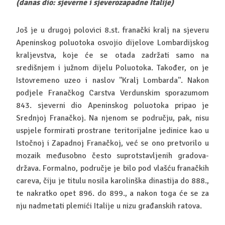
(danas dio: sjeverne i sjeverozapadne Italije)
Još je u drugoj polovici 8.st. franački kralj na sjeveru
Apeninskog poluotoka osvojio dijelove Lombardijskog
kraljevstva, koje će se otada zadržati samo na
središnjem i južnom dijelu Poluotoka. Također, on je
Istovremeno uzeo i naslov ''Kralj Lombarda''. Nakon
podjele Franačkog Carstva Verdunskim sporazumom
843. sjeverni dio Apeninskog poluotoka pripao je
Srednjoj Franačkoj. Na njenom se području, pak, nisu
uspjele formirati prostrane teritorijalne jedinice kao u
Istočnoj i Zapadnoj Franačkoj, već se ono pretvorilo u
mozaik međusobno često suprotstavljenih gradova-
država. Formalno, područje je bilo pod vlašću franačkih
careva, čiju je titulu nosila karolinška dinastija do 888.,
te nakratko opet 896. do 899., a nakon toga će se za
nju nadmetati plemići Italije u nizu građanskih ratova.