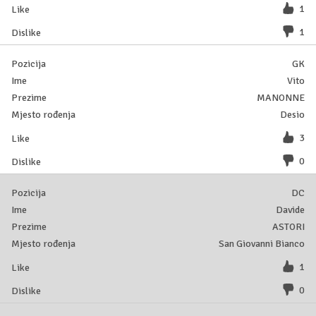
1
1
GK
Vito
MANONNE
Desio
3
0
DC
Davide
ASTORI
San Giovanni Bianco
1
0