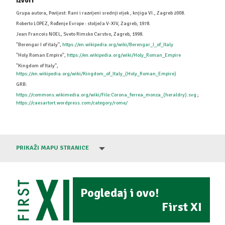
Izvori
Grupa autora, Povijest: Rani i razvijeni srednji vijek , knjiga VI., Zagreb 2008.
Roberto LOPEZ, Rođenje Evrope : stoljeća V-XIV, Zagreb, 1978.
Jean Francois NOEL, Sveto Rimsko Carstvo, Zagreb, 1998.
''Berengar I of italy'',
https://en.wikipedia.org/wiki/Berengar_I_of_Italy
''Holy Roman Empire'',
https://en.wikipedia.org/wiki/Holy_Roman_Empire
''Kingdom of Italy'',
https://en.wikipedia.org/wiki/Kingdom_of_Italy_(Holy_Roman_Empire)
GRB:
https://commons.wikimedia.org/wiki/File:Corona_ferrea_monza_(heraldry).svg
;
https://caesartort.wordpress.com/category/rome/
PRIKAŽI MAPU STRANICE
Pogledaj i ovo!
First XI