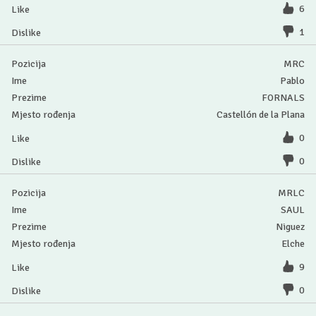
6
1
MRC
Pablo
FORNALS
Castellón de la Plana
0
0
MRLC
SAUL
Niguez
Elche
9
0