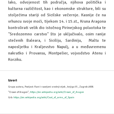
Iako, odvojenost tih područja, njihova politička i
kulturna različitost, kao i ekonomske strukture, bili su
stoljećima stariji od Sicilske večernje. Kasnije će na
vrhuncu svoje moći, tijekom 14. i 15.st., Kruna Aragona
kontrolirati velik dio istočnog Pirinejskog poluotoka te
''Sredozemno carstvo'' što je uključivalo, osim ranije
stečenih Baleara, i Siciliju, Sardiniju, Maltu te
naposljetku i Kraljevstvo Napulj, a u međuvremenu
nakratko i Provansu, Montpelier, vojvodstvo Atenu i
Korziku.
Izvori
Grupa autora, Povijest: Rani i razvijeni srednji vijek , knjiga VI., Zagreb 2008.
''Crown of Aragon'',
https://en.wikipedia.org/wiki/Crown_of_Aragon
Grb:
https://en.wikipedia.org/wiki/Coat_of_arms_of_Spain