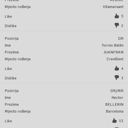
Vilamarxant
5
2
DR
Torres Belén
JUANFRAN
Crevillent
4
1
DR/MR
Hector
BELLERIN
Barcelona
11