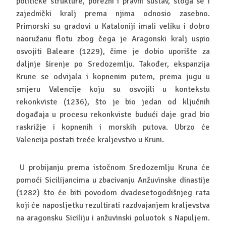
političke strukture, porezni i pravni sustav, stoga se i
zajednički kralj prema njima odnosio zasebno.
Primorski su gradovi u Kataloniji imali veliku i dobro
naoružanu flotu zbog čega je Aragonski kralj uspio
osvojiti Baleare (1229), čime je dobio uporište za
daljnje širenje po Sredozemlju. Također, ekspanzija
Krune se odvijala i kopnenim putem, prema jugu u
smjeru Valencije koju su osvojili u kontekstu
rekonkviste (1236), što je bio jedan od ključnih
događaja u procesu rekonkviste budući daje grad bio
raskrižje i kopnenih i morskih putova. Ubrzo će
Valencija postati treće kraljevstvo u Kruni.
U probijanju prema istočnom Sredozemlju Kruna će
pomoći Sicilijancima u zbacivanju Anžuvinske dinastije
(1282) što će biti povodom dvadesetogodišnjeg rata
koji će naposljetku rezultirati razdvajanjem kraljevstva
na aragonsku Siciliju i anžuvinski poluotok s Napuljem.