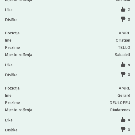
2
0
AMRL
Cristian
TELLO
Sabadell
4
0
AMRL
Gerard
DEULOFEU
Riudarenes
4
0