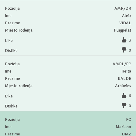
AMR/DR
Aleix
VIDAL
Puigpelat
3
0
AMRL/FC
Keita
BALDE
Arbùcies
6
0
FC
Mariano
DIAZ