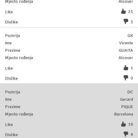
Alcover
21
1
GK
Vicente
GUAITA
Alcover
1
0
DC
Gerard
PIQUE
Barcelona
19
9