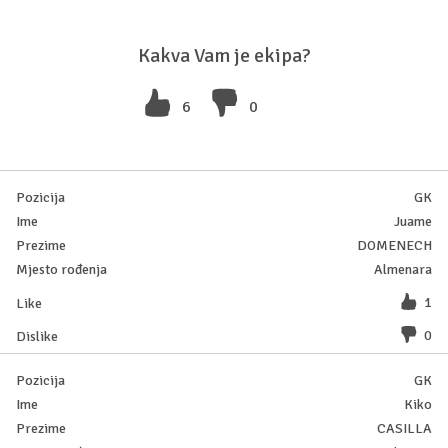
Kakva Vam je ekipa?
6
0
GK
Juame
DOMENECH
Almenara
1
0
GK
Kiko
CASILLA