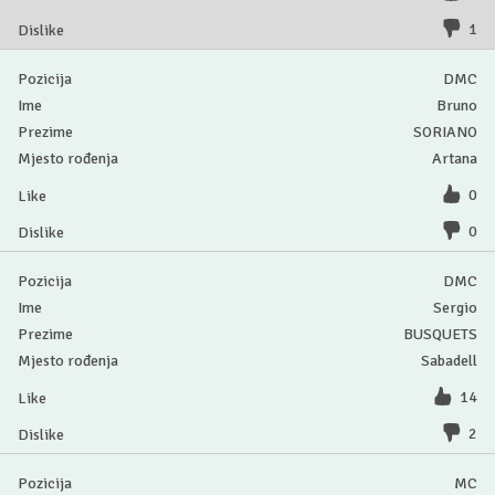
1
DMC
Bruno
SORIANO
Artana
0
0
DMC
Sergio
BUSQUETS
Sabadell
14
2
MC