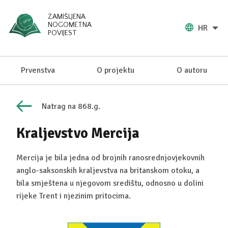
ZAMIŠLJENA
NOGOMETNA
HR
POVIJEST
Prvenstva
O projektu
O autoru
Natrag na 868.g.
Kraljevstvo Mercija
Mercija je bila jedna od brojnih ranosrednjovjekovnih
anglo-saksonskih kraljevstva na britanskom otoku, a
bila smještena u njegovom središtu, odnosno u dolini
rijeke Trent i njezinim pritocima.