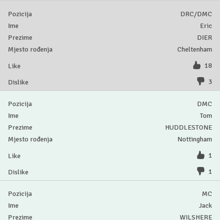
DRC/DMC
Eric
DIER
Cheltenham
18
3
DMC
Tom
HUDDLESTONE
Nottingham
1
1
MC
Jack
WILSHERE