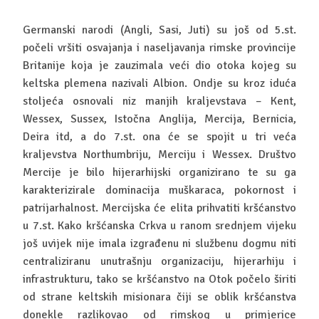
Germanski narodi (Angli, Sasi, Juti) su još od 5.st.
počeli vršiti osvajanja i naseljavanja rimske provincije
Britanije koja je zauzimala veći dio otoka kojeg su
keltska plemena nazivali Albion. Ondje su kroz iduća
stoljeća osnovali niz manjih kraljevstava – Kent,
Wessex, Sussex, Istočna Anglija, Mercija, Bernicia,
Deira itd, a do 7.st. ona će se spojit u tri veća
kraljevstva Northumbriju, Merciju i Wessex. Društvo
Mercije je bilo hijerarhijski organizirano te su ga
karakterizirale dominacija muškaraca, pokornost i
patrijarhalnost. Mercijska će elita prihvatiti kršćanstvo
u 7.st. Kako kršćanska Crkva u ranom srednjem vijeku
još uvijek nije imala izgrađenu ni službenu dogmu niti
centraliziranu unutrašnju organizaciju, hijerarhiju i
infrastrukturu, tako se kršćanstvo na Otok počelo širiti
od strane keltskih misionara čiji se oblik kršćanstva
donekle razlikovao od rimskog u primjerice