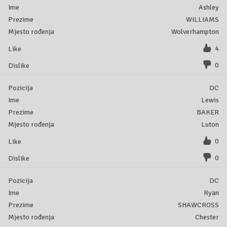
Ashley
WILLIAMS
Wolverhampton
4
0
DC
Lewis
BAKER
Luton
0
0
DC
Ryan
SHAWCROSS
Chester