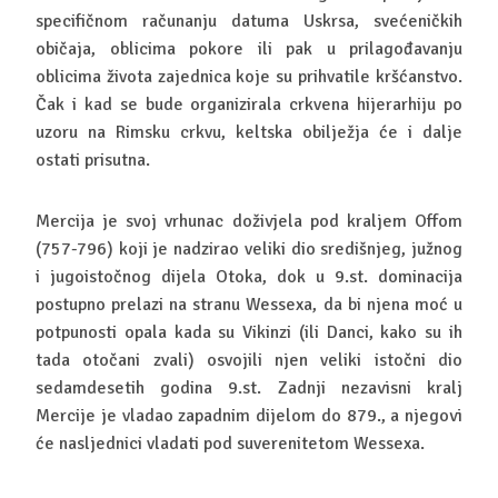
specifičnom računanju datuma Uskrsa, svećeničkih
običaja, oblicima pokore ili pak u prilagođavanju
oblicima života zajednica koje su prihvatile kršćanstvo.
Čak i kad se bude organizirala crkvena hijerarhiju po
uzoru na Rimsku crkvu, keltska obilježja će i dalje
ostati prisutna.
Mercija je svoj vrhunac doživjela pod kraljem Offom
(757-796) koji je nadzirao veliki dio središnjeg, južnog
i jugoistočnog dijela Otoka, dok u 9.st. dominacija
postupno prelazi na stranu Wessexa, da bi njena moć u
potpunosti opala kada su Vikinzi (ili Danci, kako su ih
tada otočani zvali) osvojili njen veliki istočni dio
sedamdesetih godina 9.st. Zadnji nezavisni kralj
Mercije je vladao zapadnim dijelom do 879., a njegovi
će nasljednici vladati pod suverenitetom Wessexa.