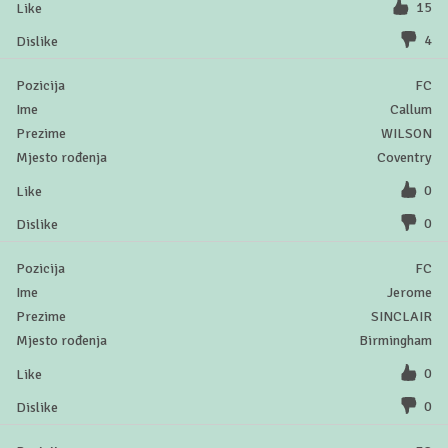
15
4
FC
Callum
WILSON
Coventry
0
0
FC
Jerome
SINCLAIR
Birmingham
0
0