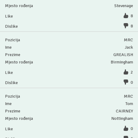
Stevenage
8
8
MRC
Jack
GREALISH
Birmingham
2
0
MRC
Tom
CAIRNEY
Nottingham
0