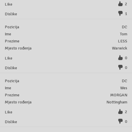
2
1
DC
Tom
LESS
Warwick
0
0
DC
Wes
MORGAN
Nottingham
2
0