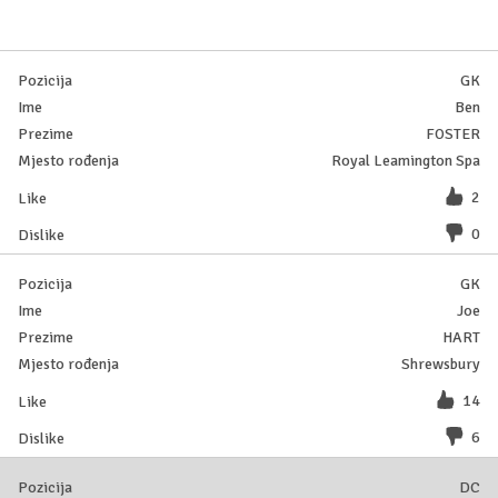
GK
Ben
FOSTER
Royal Leamington Spa
2
0
GK
Joe
HART
Shrewsbury
14
6
DC