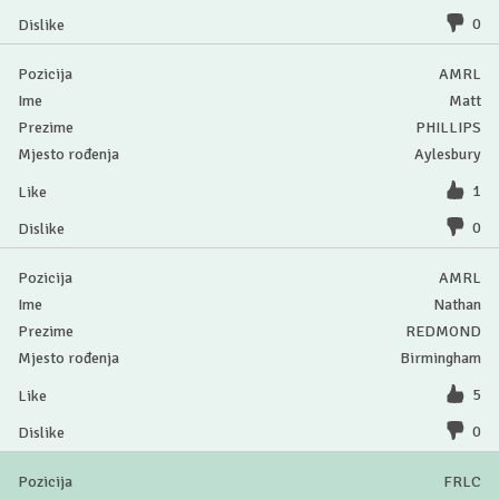
0
AMRL
Matt
PHILLIPS
Aylesbury
1
0
AMRL
Nathan
REDMOND
Birmingham
5
0
FRLC