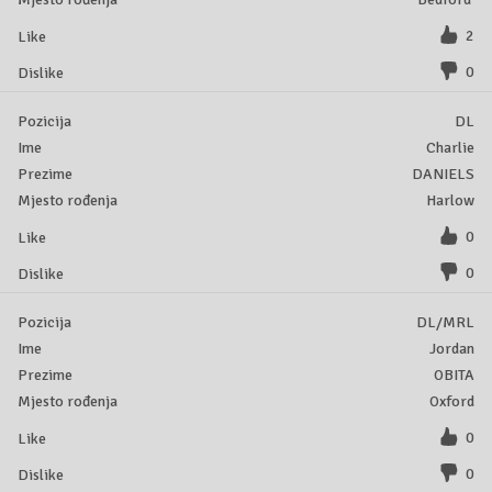
2
0
DL
Charlie
DANIELS
Harlow
0
0
DL/MRL
Jordan
OBITA
Oxford
0
0