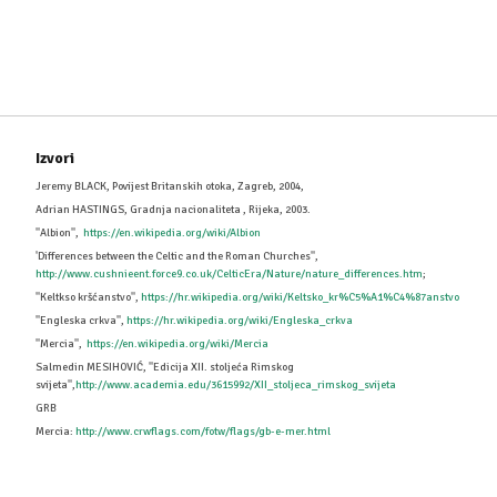
Izvori
Jeremy BLACK, Povijest Britanskih otoka, Zagreb, 2004,
Adrian HASTINGS, Gradnja nacionaliteta , Rijeka, 2003.
''Albion'',
https://en.wikipedia.org/wiki/Albion
'Differences between the Celtic and the Roman Churches'',
http://www.cushnieent.force9.co.uk/CelticEra/Nature/nature_differences.htm
;
''Keltkso kršćanstvo'',
https://hr.wikipedia.org/wiki/Keltsko_kr%C5%A1%C4%87anstvo
''Engleska crkva'',
https://hr.wikipedia.org/wiki/Engleska_crkva
''Mercia'',
https://en.wikipedia.org/wiki/Mercia
Salmedin MESIHOVIĆ, ''Edicija XII. stoljeća Rimskog
svijeta'',
http://www.academia.edu/3615992/XII_stoljeca_rimskog_svijeta
GRB
Mercia:
http://www.crwflags.com/fotw/flags/gb-e-mer.html