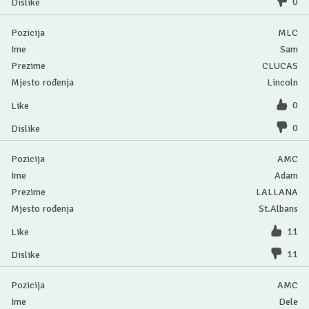
0
MLC
Sam
CLUCAS
Lincoln
0
0
AMC
Adam
LALLANA
St.Albans
11
11
AMC
Dele