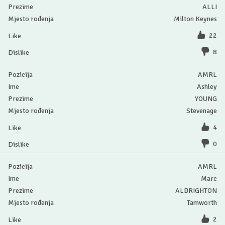
ALLI
Milton Keynes
22
8
AMRL
Ashley
YOUNG
Stevenage
4
0
AMRL
Marc
ALBRIGHTON
Tamworth
2