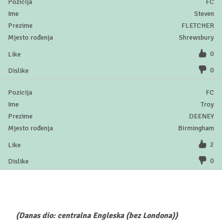
FC
Steven
FLETCHER
Shrewsbury
0
0
FC
Troy
DEENEY
Birmingham
2
0
(Danas dio: centralna Engleska (bez Londona))