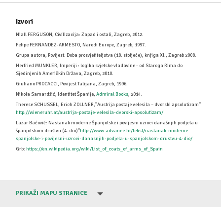
Izvori
Niall FERGUSON, Civilizacija: Zapad i ostali, Zagreb, 2012.
Felipe FERNANDEZ-ARMESTO, Narodi Europe, Zagreb, 1997.
Grupa autora, Povijest: Doba prosvjetiteljstva (18. stoljeće), knjiga XI., Zagreb 2008.
Herfried MUNKLER, Imperiji : logika svjetske vladavine - od Staroga Rima do
Sjedinjenih Američkih Država, Zagreb, 2010.
Giuliano PROCACCI, Povijest Talijana, Zagreb, 1996.
Nikola Samardžić, Identitet Španije,
Admiral Books
, 2014.
Therese SCHUSSEL, Erich ZOLLNER,''Austrija postaje velesila – dvorski apsolutizam''
http://wieneruhr.at/austrija-postaje-velesila-dvorski-apsolutizam/
Lazar Baćović: Nastanak moderne Španjolske i povijesni uzroci današnjih podjela u
španjolskom društvu (4. dio)''
http://www.advance.hr/tekst/nastanak-moderne-
spanjolske-i-povijesni-uzroci-danasnjih-podjela-u-spanjolskom-drustvu-4-dio/
Grb:
https://en.wikipedia.org/wiki/List_of_coats_of_arms_of_Spain
PRIKAŽI MAPU STRANICE