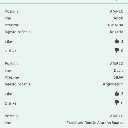
AMRLC
Angel
DI MARIA
Rosario
1
0
AMRLC
David
SILVA
Arguineguín
5
0
AMRLC
Francisco Román Alarcón Suárez