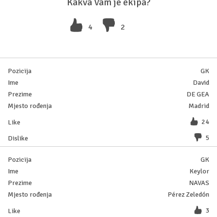
Kakva Vam je ekipa?
4
2
GK
David
DE GEA
Madrid
24
5
GK
Keylor
NAVAS
Pérez Zeledón
3