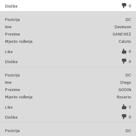
0
DC
Davinson
SANCHEZ
Caloto
0
0
DC
Diego
GODIN
Rosario
1
0
DC