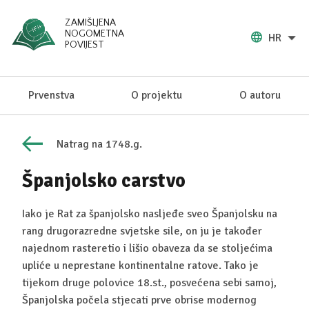
ZAMIŠLJENA
NOGOMETNA
HR
POVIJEST
Prvenstva
O projektu
O autoru
Natrag na 1748.g.
Španjolsko carstvo
Iako je Rat za španjolsko nasljeđe sveo Španjolsku na
rang drugorazredne svjetske sile, on ju je također
najednom rasteretio i lišio obaveza da se stoljećima
upliće u neprestane kontinentalne ratove. Tako je
tijekom druge polovice 18.st., posvećena sebi samoj,
Španjolska počela stjecati prve obrise modernog