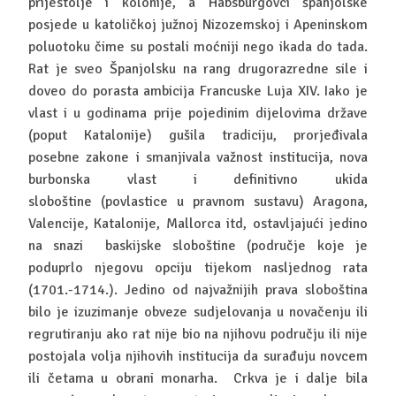
prijestolje i kolonije, a Habsburgovci španjolske
posjede u katoličkoj južnoj Nizozemskoj i Apeninskom
poluotoku čime su postali moćniji nego ikada do tada.
Rat je sveo Španjolsku na rang drugorazredne sile i
doveo do porasta ambicija Francuske Luja XIV. Iako je
vlast i u godinama prije pojedinim dijelovima države
(poput Katalonije) gušila tradiciju, prorjeđivala
posebne zakone i smanjivala važnost institucija, nova
burbonska vlast i definitivno ukida
sloboštine (povlastice u pravnom sustavu) Aragona,
Valencije, Katalonije, Mallorca itd, ostavljajući jedino
na snazi baskijske sloboštine (područje koje je
poduprlo njegovu opciju tijekom nasljednog rata
(1701.-1714.). Jedino od najvažnijih prava sloboština
bilo je izuzimanje obveze sudjelovanja u novačenju ili
regrutiranju ako rat nije bio na njihovu području ili nije
postojala volja njihovih institucija da surađuju novcem
ili četama u obrani monarha. Crkva je i dalje bila