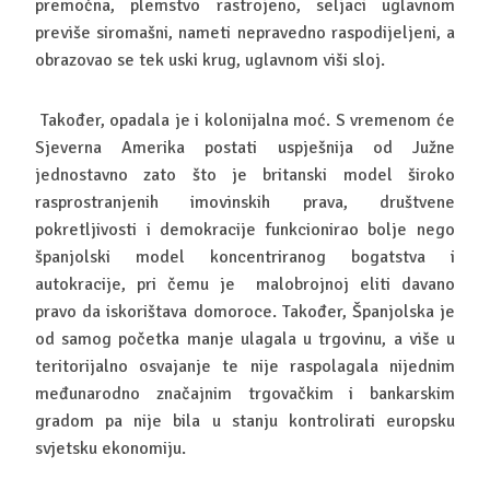
premoćna, plemstvo rastrojeno, seljaci uglavnom
previše siromašni, nameti nepravedno raspodijeljeni, a
obrazovao se tek uski krug, uglavnom viši sloj.
Također, opadala je i kolonijalna moć. S vremenom će
Sjeverna Amerika postati uspješnija od Južne
jednostavno zato što je britanski model široko
rasprostranjenih imovinskih prava, društvene
pokretljivosti i demokracije funkcionirao bolje nego
španjolski model koncentriranog bogatstva i
autokracije, pri čemu je malobrojnoj eliti davano
pravo da iskorištava domoroce. Također, Španjolska je
od samog početka manje ulagala u trgovinu, a više u
teritorijalno osvajanje te nije raspolagala nijednim
međunarodno značajnim trgovačkim i bankarskim
gradom pa nije bila u stanju kontrolirati europsku
svjetsku ekonomiju.