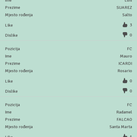
Luis
SUAREZ
Salto
3
0
FC
Mauro
ICARDI
Rosario
0
0
FC
Radamel
FALCAO
Santa Marta
1