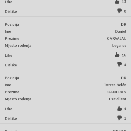
13
0
DR
Daniel
CARVAJAL
Leganes
16
4
DR
Torres Belén
JUANFRAN
Crevillent
4
1