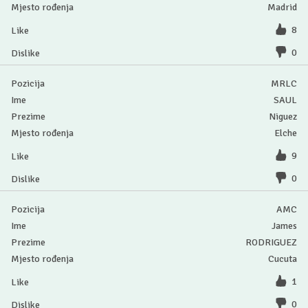
Madrid
8
0
MRLC
SAUL
Niguez
Elche
9
0
AMC
James
RODRIGUEZ
Cucuta
1
0