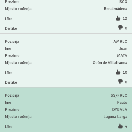
ISCO
Benalmádena
12
0
AMRLC
Juan
MATA
Ocón de Villafranca
10
0
SS/FRLC
Paulo
DYBALA
Laguna Larga
4