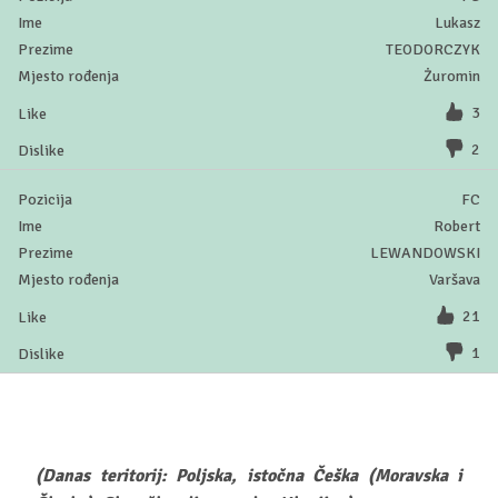
Lukasz
TEODORCZYK
Żuromin
3
2
FC
Robert
LEWANDOWSKI
Varšava
21
1
(Danas teritorij: Poljska, istočna Češka (Moravska i