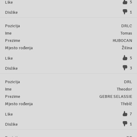
5
1
DRLC
Tomas
HUBOCAN
Žilina
5
3
DRL
Theodor
GEBRE SELASSIE
Třebíč
7
1