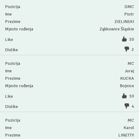
DMC
Piotr
ZIELINSKI
Ząbkowice Śląskie
10
2
MC
Juraj
KUCKA
Bojnice
10
4
MC
Karol
LINETTY