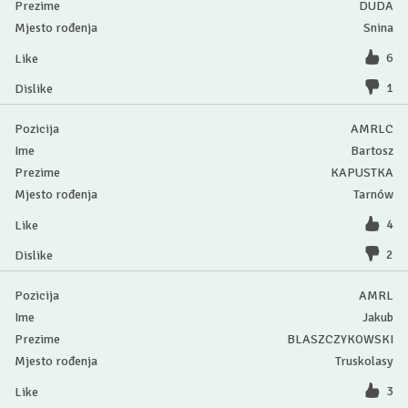
DUDA
Snina
6
1
AMRLC
Bartosz
KAPUSTKA
Tarnów
4
2
AMRL
Jakub
BLASZCZYKOWSKI
Truskolasy
3