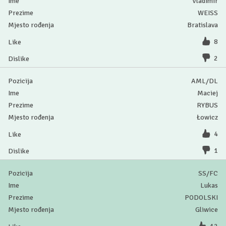
Vladimir
WEISS
Bratislava
8
2
AML/DL
Maciej
RYBUS
Łowicz
4
1
SS/FC
Lukas
PODOLSKI
Gliwice