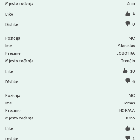
Żnin
4
0
MC
Stanislav
LOBOTKA
Trenčín
10
6
MC
Tomas
HORAVA
Brno
2
1