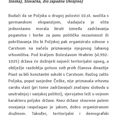
Šleska), Slovačka, dio zapadne Ukrajine)
Budući da se Poljska u drugoj polovici 10.st. suočila s
germanskom ekspanzijom, vladajuća je elita
jednostavno morala birati između zadržavanja
poganstva i borbe za punu političku nezavisnost ili
pokrštavanja što bi Poljskoj pak organiziralo odnose s
Carstvom na načelu priznavanja njegovog labavog
vrhovništva. Pod kraljem Boleslavom Hrabrim (vl.992-
1025) država će doživjeti najveći teritorijalni opseg, a
obilježje razdoblja gotovo svih prvih članova dinastije
Piast su bili konstantni sukobi s Carstvom. Razlog zašto
Poljska, poput susjedne Češke, nije priznavala vrhovnu
carsku vlast (pri tome zadržavajući značajnu slobodu u
unutrašnjoj i vanjskoj politici), vjerojatno leži u vojnom
karakteru poljske države. Knez države stvorene putem
osvajanja raspolagao je jakom, dobro organiziranom
družinom. Također, teritorijalni i demografski