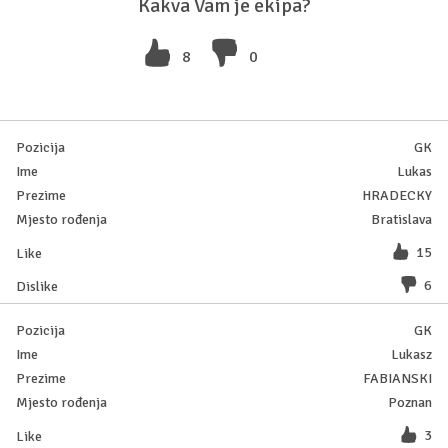
Kakva Vam je ekipa?
8
0
GK
Lukas
HRADECKY
Bratislava
15
6
GK
Lukasz
FABIANSKI
Poznan
3