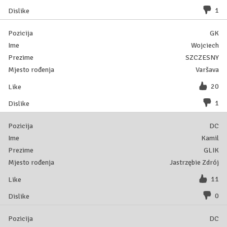
1
GK
Wojciech
SZCZESNY
Varšava
20
1
DC
Kamil
GLIK
Jastrzębie Zdrój
11
0
DC