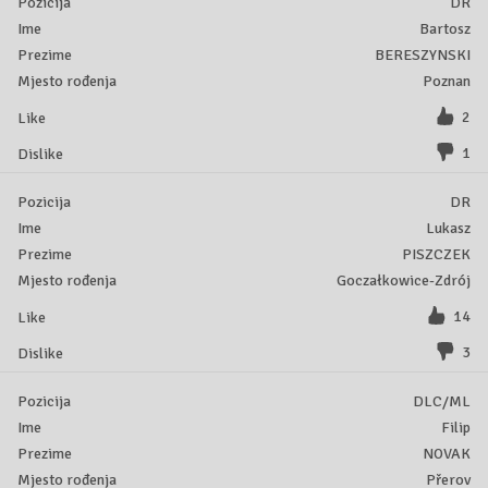
DR
Bartosz
BERESZYNSKI
Poznan
2
1
DR
Lukasz
PISZCZEK
Goczałkowice-Zdrój
14
3
DLC/ML
Filip
NOVAK
Přerov