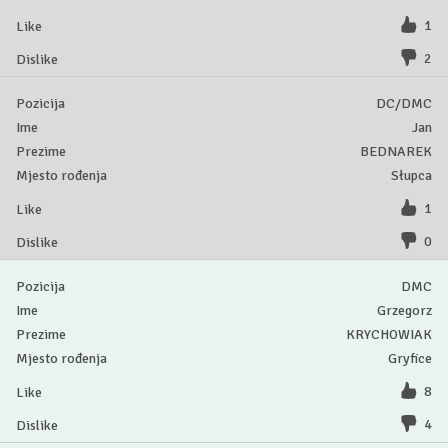
1
2
DC/DMC
Jan
BEDNAREK
Słupca
1
0
DMC
Grzegorz
KRYCHOWIAK
Gryfice
8
4