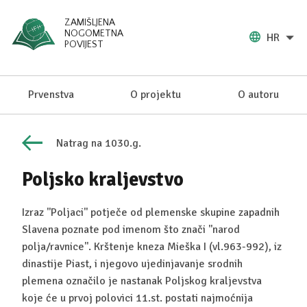
ZAMIŠLJENA
NOGOMETNA
HR
POVIJEST
Prvenstva
O projektu
O autoru
Natrag na 1030.g.
Poljsko kraljevstvo
Izraz ''Poljaci'' potječe od plemenske skupine zapadnih
Slavena poznate pod imenom što znači ''narod
polja/ravnice''. Krštenje kneza Mieška I (vl.963-992), iz
dinastije Piast, i njegovo ujedinjavanje srodnih
plemena označilo je nastanak Poljskog kraljevstva
koje će u prvoj polovici 11.st. postati najmoćnija