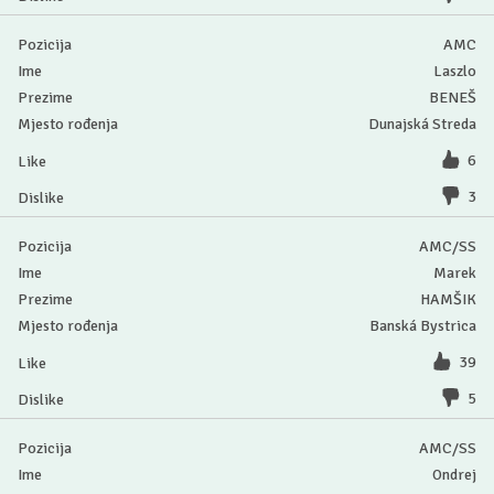
AMC
Laszlo
BENEŠ
Dunajská Streda
6
3
AMC/SS
Marek
HAMŠIK
Banská Bystrica
39
5
AMC/SS
Ondrej