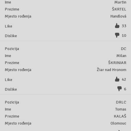
Martin
ŠKRTEL
Handlová
33
10
DC
Milan
ŠKRINIAR
Žiar nad Hronom
42
6
DRLC
Tomas
KALAŠ
Olomouc