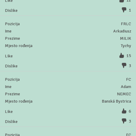
12
1
FRLC
Arkadiusz
MILIK
Tychy
15
3
FC
Adam
NEMEC
Banská Bystrica
6
3
FC