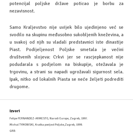
potencijal poljske države poticao je borbu za
nezavisnost.
Samo Kraljevstvo nije uvijek bilo ujedinjeno već se
svodilo na skupinu međusobno sukobljenih kneževina, a
u svakoj od njih su vladali predstavnici iste dinastije
Piast. Podijeljenost Poljske smetala je većini
društvenih slojeva: Crkvi jer se rascjepkanost nije
podudarala s podjelom na biskupije, otežavala je
trgovinu, a strani su napadi ugrožavali sigurnost sela.
Ipak, nitko od lokalnih Piasta se neće željeti podrediti
drugome.
Izvori
Felipe FERNANDEZ-ARMESTO, Narodi Europe, Zagreb, 1997.
Michal TYMOWSKI, Kratka povijest Poljske,Zagreb, 1999.
GRB: