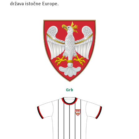
država istočne Europe.
Grb