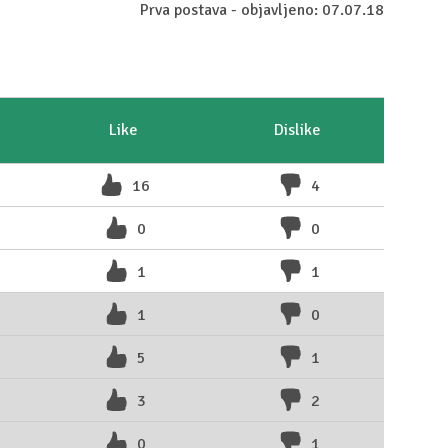
Prva postava - objavljeno: 07.07.18
Like
Dislike
16
4
0
0
1
1
1
0
5
1
3
2
0
1