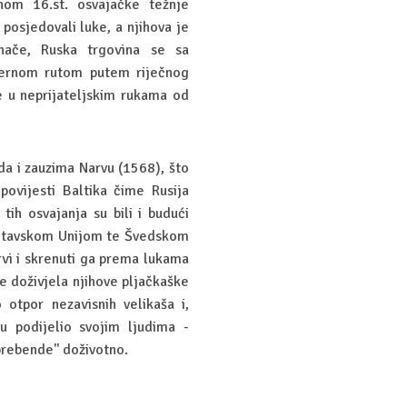
inom 16.st. osvajačke težnje
posjedovali luke, a njihova je
Inače, Ruska trgovina se sa
ernom rutom putem riječnog
e u neprijateljskim rukama od
eda i zauzima Narvu (1568), što
povijesti Baltika čime Rusija
ih osvajanja su bili i budući
-Litavskom Unijom te Švedskom
rvi i skrenuti ga prema lukama
 doživjela njihove pljačkaške
 otpor nezavisnih velikaša i,
ju podijelio svojim ljudima -
prebende'' doživotno.