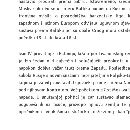
nastavio prodirati prema Sibiru. Istovremeno, sred
Moskve okreću se u smjeru Baltika budući da Rusi nisu 
trgovina ovisila o posredništvu hanzeatske lige. 
zapadnom i južnom Europom odvijala uglavnom sjev
sustava prema Baltiku jer su obale Crnog mora ostal
početka 13.st. do kraja 18.st.
Ivan IV. provaljuje u Estoniju, krši otpor Livanonskog r
je bio jedan o d najvećih i odlučujućih preokreta u 
napokon dobiva važan izlaz prema Zapadu. Posljedica t
sukobi Rusije s novim snažnim neprijateljima Poljsko
kojima je za cilj zaustaviti trgovački promet prema Na
pod njihovom kontrolom. Već početkom 17.st Moskva je
napade. U unutarnjoj politici je car sustavno slamao
pogubivši ih na tisuće, prisvojio njihovu zemlju te 
opričnikima - velikašima u službi koji drže zemlju kao ''