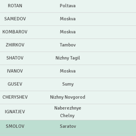
ROTAN
Poltava
SAMEDOV
Moskva
KOMBAROV
Moskva
ZHIRKOV
Tambov
SHATOV
Nizhny Tagil
IVANOV
Moskva
GUSEV
Sumy
CHERYSHEV
Nizhny Novgorod
Naberezhnye
IGNATJEV
Chelny
SMOLOV
Saratov