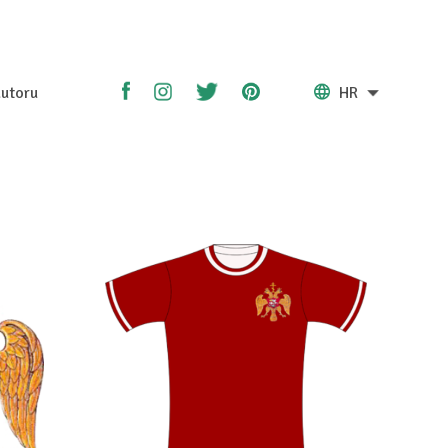
utoru
HR