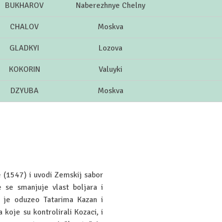
BUKHAROV
Naberezhnye Chelny
CHALOV
Moskva
GLADKYI
Lozova
KOKORIN
Valuyki
DZYUBA
Moskva
e (1547) i uvodi Zemskij sabor
e se smanjuje vlast boljara i
ar je oduzeo Tatarima Kazan i
koje su kontrolirali Kozaci, i