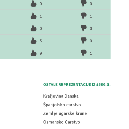
0
0
1
1
0
0
3
0
9
1
OSTALE REPREZENTACIJE IZ 1580.G.
Kraljevina Danska
Španjolsko carstvo
Zemlje ugarske krune
Osmansko Carstvo