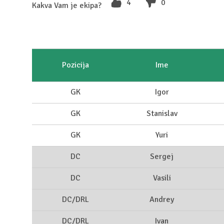
4
0
Kakva Vam je ekipa?
Pozicija
Ime
GK
Igor
GK
Stanislav
GK
Yuri
DC
Sergej
DC
Vasili
DC/DRL
Andrey
DC/DRL
Ivan