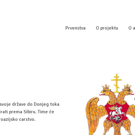
Prvenstva
O projektu
O a
ce svoje države do Donjeg toka
irati prema Sibiru. Time će
oazijsko carstvo.