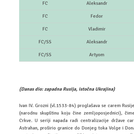
FC
Aleksandr
FC
Fedor
FC
Vladimir
FC/SS
Aleksandr
FC/SS
Artyom
(Danas dio: zapadna Rusija, istočna Ukrajina)
Ivan IV. Grozni (vl.1533-84) proglašava se carem Rusij
(narodnu skupštinu koju čine zemljoposjednici), čim
Crkve. U seriji napada radi centralizacije države c
Astrahan, proširio granice do Donjeg toka Volge i Dona 