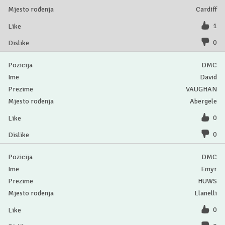
Cardiff
1
0
DMC
David
VAUGHAN
Abergele
0
0
DMC
Emyr
HUWS
Llanelli
0