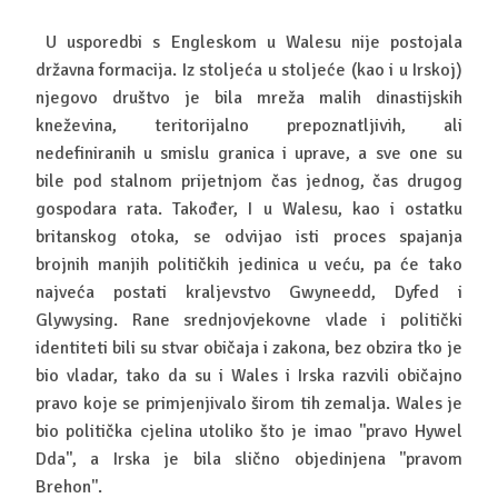
U usporedbi s Engleskom u Walesu nije postojala
državna formacija. Iz stoljeća u stoljeće (kao i u Irskoj)
njegovo društvo je bila mreža malih dinastijskih
kneževina, teritorijalno prepoznatljivih, ali
nedefiniranih u smislu granica i uprave, a sve one su
bile pod stalnom prijetnjom čas jednog, čas drugog
gospodara rata. Također, I u Walesu, kao i ostatku
britanskog otoka, se odvijao isti proces spajanja
brojnih manjih političkih jedinica u veću, pa će tako
najveća postati kraljevstvo Gwyneedd, Dyfed i
Glywysing. Rane srednjovjekovne vlade i politički
identiteti bili su stvar običaja i zakona, bez obzira tko je
bio vladar, tako da su i Wales i Irska razvili običajno
pravo koje se primjenjivalo širom tih zemalja. Wales je
bio politička cjelina utoliko što je imao ''pravo Hywel
Dda'', a Irska je bila slično objedinjena ''pravom
Brehon''.