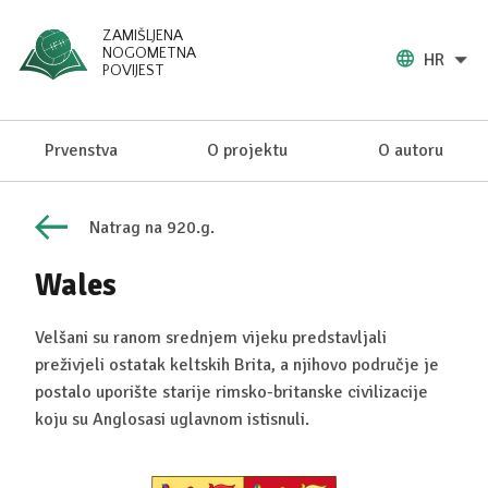
ZAMIŠLJENA
NOGOMETNA
HR
POVIJEST
Prvenstva
O projektu
O autoru
Natrag na 920.g.
Wales
Velšani su ranom srednjem vijeku predstavljali
preživjeli ostatak keltskih Brita, a njihovo područje je
postalo uporište starije rimsko-britanske civilizacije
koju su Anglosasi uglavnom istisnuli.