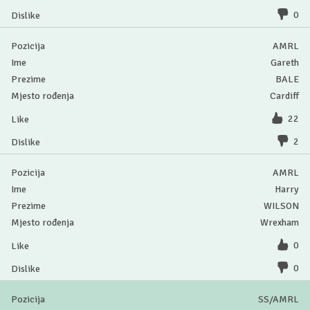
0
AMRL
Gareth
BALE
Cardiff
22
2
AMRL
Harry
WILSON
Wrexham
0
0
SS/AMRL