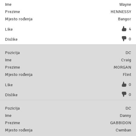
Wayne
HENNESSY
Bangor
4
0
DC
Craig
MORGAN
Flint
0
0
DC
Danny
GABBIDON
Cwmban