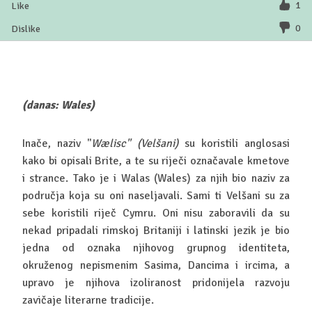
1
0
(danas: Wales)
Inače, naziv ''
Wælisc'' (Velšani)
su koristili anglosasi
kako bi opisali Brite, a te su riječi označavale kmetove
i strance. Tako je i Walas (Wales) za njih bio naziv za
područja koja su oni naseljavali. Sami ti Velšani su za
sebe koristili riječ Cymru. Oni nisu zaboravili da su
nekad pripadali rimskoj Britaniji i latinski jezik je bio
jedna od oznaka njihovog grupnog identiteta,
okruženog nepismenim Sasima, Dancima i ircima, a
upravo je njihova izoliranost pridonijela razvoju
zavičaje literarne tradicije.