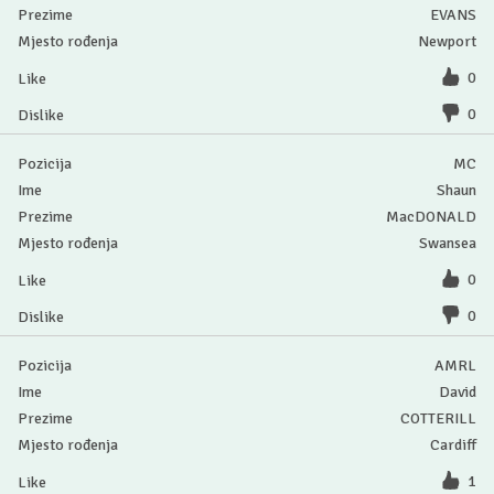
EVANS
Newport
0
0
MC
Shaun
MacDONALD
Swansea
0
0
AMRL
David
COTTERILL
Cardiff
1