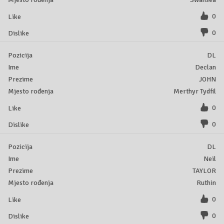
0
0
DL
Declan
JOHN
Merthyr Tydfil
0
0
DL
Neil
TAYLOR
Ruthin
0
0