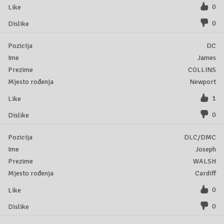
0
0
DC
James
COLLINS
Newport
1
0
DLC/DMC
Joseph
WALSH
Cardiff
0
0