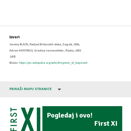
Izvori
Jeremy BLACK, Povijest Britanskih otoka, Zagreb, 2004,
Adrian HASTINGS, Gradnja nacionaliteta , Rijeka, 2003
GRB
Wales:
https://en.wikipedia.org/wiki/Kingdom_of_Gwynedd
PRIKAŽI MAPU STRANICE
Pogledaj i ovo!
First XI