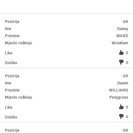
GK
Danny
WARD
Wrexham
0
0
GK
Owain
WILLIAMS
Penygroes
0
0
GK