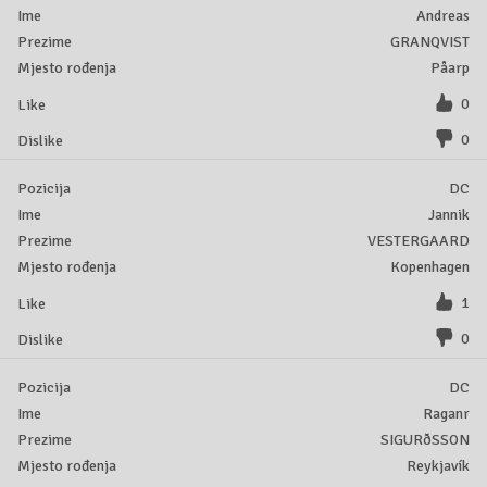
Andreas
GRANQVIST
Påarp
0
0
DC
Jannik
VESTERGAARD
Kopenhagen
1
0
DC
Raganr
SIGURðSSON
Reykjavík