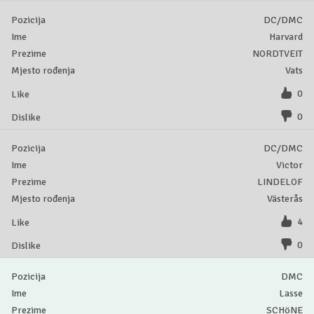
DC/DMC
Harvard
NORDTVEIT
Vats
0
0
DC/DMC
Victor
LINDELOF
Västerås
4
0
DMC
Lasse
SCHöNE