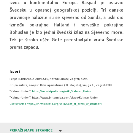
izvoz u kontinentalnu Europu. Raspad je ostavio
Švedsku u opasnoj geografskoj poziciji. Tri danske
provincije nalazile su se sjeverno od Sunda, a uski dio
između pokrajine Halland i norveške pokrajine
Bohuslan je bio jedini švedski izlaz na Sjeverno more.
Tek je široko ušće Gote predstavljalo vrata Švedske
prema zapadu.
Izvori
Felipe FERNANDEZ-ARMESTO, Narodi Europe, Zagreb, 1997.
Grupa autora, Povijest: Doba apsolutizma (17. stoljeće), knjiga X., Zagreb 2008.
''Kalmar Union'',
https://en.wikipedia.org/wiki/Kalmar_Union
''Kalmar Union'', https://www.britannica.com/place/Kalmar-Union
Coat of Arms https://en.wikipedia.org/wiki/Coat_of_arms_of_Denmark
PRIKAŽI MAPU STRANICE