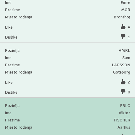
Emre
MOR
Brönshöj
4
1
AMRL
Sam
LARSSON
Göteborg
2
0
FRLC
Viktor
FISCHER
Aarhus