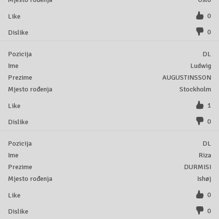
0
0
DL
Ludwig
AUGUSTINSSON
Stockholm
1
0
DL
Riza
DURMISI
Ishøj
0
0