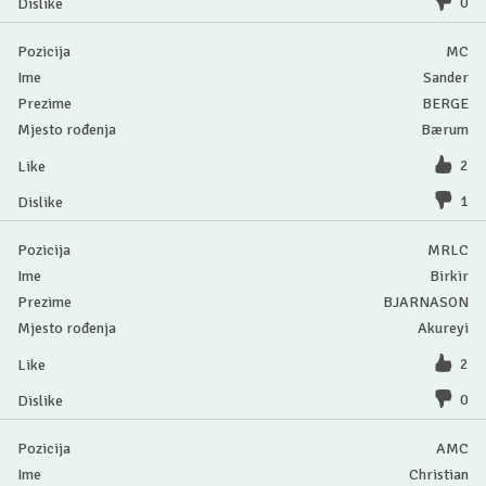
0
MC
Sander
BERGE
Bærum
2
1
MRLC
Birkir
BJARNASON
Akureyi
2
0
AMC
Christian