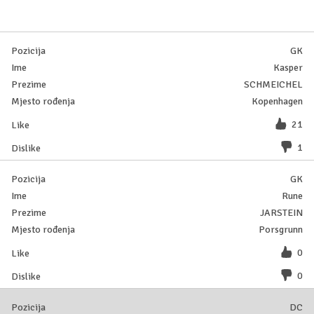
GK
Kasper
SCHMEICHEL
Kopenhagen
21
1
GK
Rune
JARSTEIN
Porsgrunn
0
0
DC