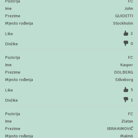
FC
John
GUIDETTI
Stockholm
2
0
FC
Kasper
DOLBERG
Silkeborg
5
1
FC
Zlatan
IBRAHIMOVIĆ
Malmö