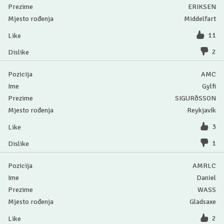
ERIKSEN
Middelfart
11
2
AMC
Gylfi
SIGURðSSON
Reykjavík
3
1
AMRLC
Daniel
WASS
Gladsaxe
2