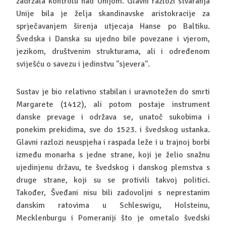
zadržala kontrolu nad Unijom. Glavni razlozi stvaranja
Unije bila je želja skandinavske aristokracije za
sprječavanjem širenja utjecaja Hanse po Baltiku.
Švedska i Danska su ujedno bile povezane i vjerom,
jezikom, društvenim strukturama, ali i određenom
sviješću o savezu i jedinstvu ''sjevera''.
Sustav je bio relativno stabilan i uravnotežen do smrti
Margarete (1412), ali potom postaje instrument
danske prevage i održava se, unatoč sukobima i
ponekim prekidima, sve do 1523. i švedskog ustanka.
Glavni razlozi neuspjeha i raspada leže i u trajnoj borbi
između monarha s jedne strane, koji je želio snažnu
ujedinjenu državu, te švedskog i danskog plemstva s
druge strane, koji su se protivili takvoj politici.
Također, Šveđani nisu bili zadovoljni s neprestanim
danskim ratovima u Schleswigu, Holsteinu,
Mecklenburgu i Pomeraniji što je ometalo švedski