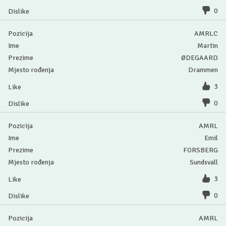
0
AMRLC
Martin
ØDEGAARD
Drammen
3
0
AMRL
Emil
FORSBERG
Sundsvall
3
0
AMRL