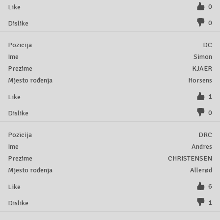
0
0
DC
Simon
KJAER
Horsens
1
0
DRC
Andres
CHRISTENSEN
Allerød
6
1