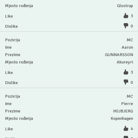
Glostrup
3
0
MC
Aaron
GUNNARSSON
Akureyri
3
0
MC
Pierre
HOJBJERG
Kopenhagen
4