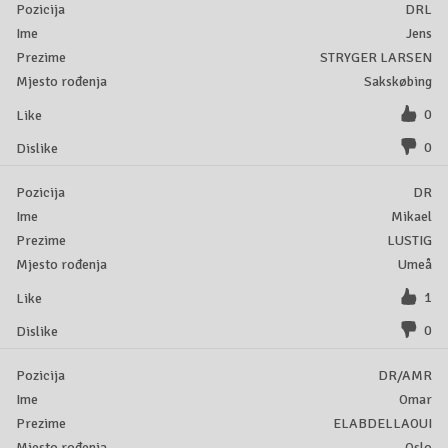
DRL
Jens
STRYGER LARSEN
Sakskøbing
0
0
DR
Mikael
LUSTIG
Umeå
1
0
DR/AMR
Omar
ELABDELLAOUI
Oslo