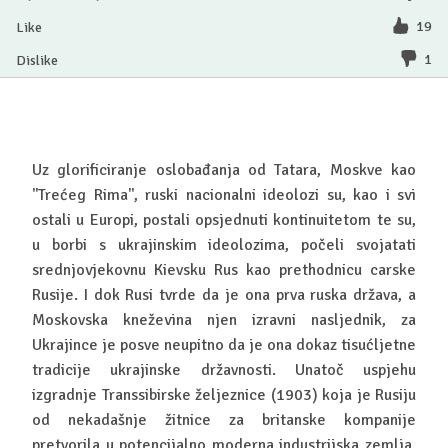
19
1
Uz glorificiranje oslobađanja od Tatara, Moskve kao
''Trećeg Rima'', ruski nacionalni ideolozi su, kao i svi
ostali u Europi, postali opsjednuti kontinuitetom te su,
u borbi s ukrajinskim ideolozima, počeli svojatati
srednjovjekovnu Kievsku Rus kao prethodnicu carske
Rusije. I dok Rusi tvrde da je ona prva ruska država, a
Moskovska kneževina njen izravni nasljednik, za
Ukrajince je posve neupitno da je ona dokaz tisućljetne
tradicije ukrajinske državnosti. Unatoč uspjehu
izgradnje Transsibirske željeznice (1903) koja je Rusiju
od nekadašnje žitnice za britanske kompanije
pretvorila u potencijalno moderna industrijska zemlja,