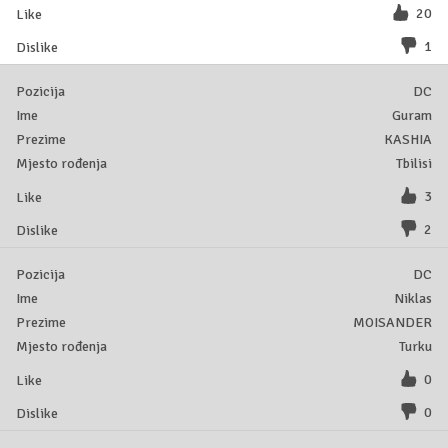
20
1
DC
Guram
KASHIA
Tbilisi
3
2
DC
Niklas
MOISANDER
Turku
0
0