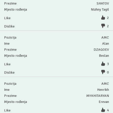
SHATOV
Nizhny Tagil
2
2
AMC
Alan
DZAGOEV
Beslan
3
0
AMC
Henrikh
MYKHITARYAN
Erevan
4