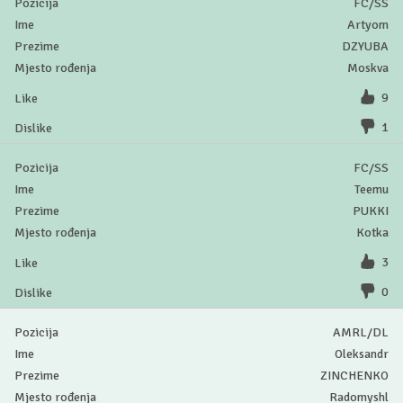
FC/SS
Artyom
DZYUBA
Moskva
9
1
FC/SS
Teemu
PUKKI
Kotka
3
0
AMRL/DL
Oleksandr
ZINCHENKO
Radomyshl