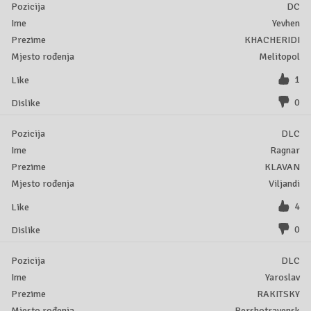
DC
Yevhen
KHACHERIDI
Melitopol
1
0
DLC
Ragnar
KLAVAN
Viljandi
4
0
DLC
Yaroslav
RAKITSKY
Pershotravensk