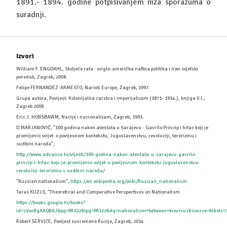
1891.- 1894. godine potpisivanjem niza sporazuma o
suradnji.
Izvori
William F. ENGDAHL, Stoljeće rata : anglo-američka naftna politika i novi svjetski
poredak, Zagreb, 2008.
Felipe FERNANDEZ-ARMESTO, Narodi Europe, Zagreb, 1997.
Grupa autora, Povijest: Kolonijalna carstva i imperijalizam (1871- 1914.), knjiga V.I.,
Zagreb 2008.
Eric J. HOBSBAWM, Nacije i nacionalizam, Zagreb, 1993.
D.MARJANOVIĆ, ''100 godina nakon atentata u Sarajevu - Gavrilo Princip i hitac koji je
promijenio svijet: o povijesnom kontekstu, Jugoslavenstvu, revoluciji, terorizmu i
sudbini naroda'',
http://www.advance.hr/vijesti/100-godina-nakon-atentata-u-sarajevu-gavrilo-
princip-i-hitac-koji-je-promijenio-svijet-o-povijesnom-kontekstu-jugoslavenstvu-
revoluciji-terorizmu-i-sudbini-naroda/
''Russian nationalism'',
https://en.wikipedia.org/wiki/Russian_nationalism
Taras KUZLO, ''Theoretical and Comparative Perspectives on Nationalism
https://books.google.hr/books?
id=sVoxBgAAQBAJ&pg=PA322&lpg=PA322&dq=nationalism+between+kiev+rus&source=bl&o
Robert SERVICE, Povijest suvremene Rusije, Zagreb, 2014