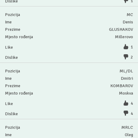
1
MC
Denis
GLUSHAKOV
Millerovo
1
2
ML/DL
Dmitri
KOMBAROV
Moskva
4
4
MRLC
Oleg