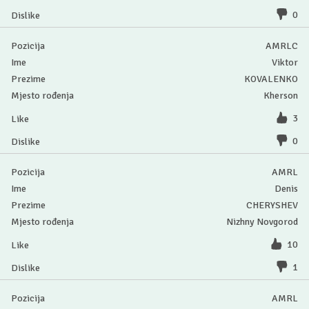
0
AMRLC
Viktor
KOVALENKO
Kherson
3
0
AMRL
Denis
CHERYSHEV
Nizhny Novgorod
10
1
AMRL