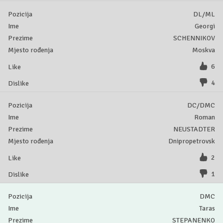
DL/ML
Georgi
SCHENNIKOV
Moskva
6
4
DC/DMC
Roman
NEUSTADTER
Dnipropetrovsk
2
1
DMC
Taras
STEPANENKO