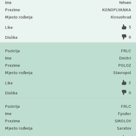
Yehven
KONOPLYANKA
Kirovohrad
5
0
FRLC
Dmitri
POLOZ
Stavropol
2
0
FRLC
Fyodor
SMOLOV
Saratov