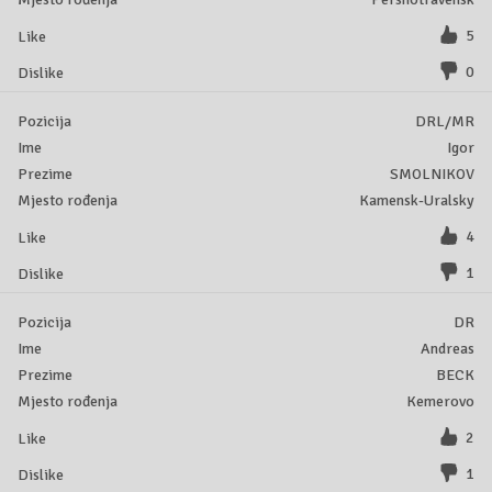
5
0
DRL/MR
Igor
SMOLNIKOV
Kamensk-Uralsky
4
1
DR
Andreas
BECK
Kemerovo
2
1