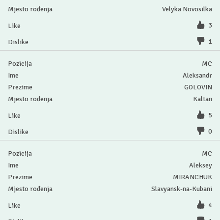
Velyka Novosilka
3
1
MC
Aleksandr
GOLOVIN
Kaltan
5
0
MC
Aleksey
MIRANCHUK
Slavyansk-na-Kubani
4