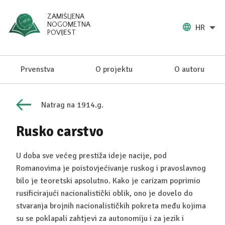
ZAMIŠLJENA
NOGOMETNA
HR
POVIJEST
Prvenstva
O projektu
O autoru
Natrag na 1914.g.
Rusko carstvo
U doba sve većeg prestiža ideje nacije, pod
Romanovima je poistovjećivanje ruskog i pravoslavnog
bilo je teoretski apsolutno. Kako je carizam poprimio
rusificirajući nacionalistički oblik, ono je dovelo do
stvaranja brojnih nacionalističkih pokreta među kojima
su se poklapali zahtjevi za autonomiju i za jezik i