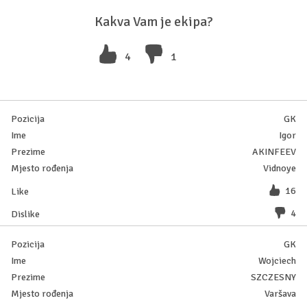
Kakva Vam je ekipa?
4
1
GK
Igor
AKINFEEV
Vidnoye
16
4
GK
Wojciech
SZCZESNY
Varšava