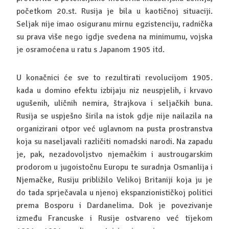
početkom 20.st. Rusija je bila u kaotičnoj situaciji.
Seljak nije imao osiguranu mirnu egzistenciju, radnička
su prava više nego igdje svedena na minimumu, vojska
je osramoćena u ratu s Japanom 1905 itd.
U konačnici će sve to rezultirati revolucijom 1905.
kada u domino efektu izbijaju niz neuspjelih, i krvavo
ugušenih, uličnih nemira, štrajkova i seljačkih buna.
Rusija se uspješno širila na istok gdje nije nailazila na
organizirani otpor već uglavnom na pusta prostranstva
koja su naseljavali različiti nomadski narodi. Na zapadu
je, pak, nezadovoljstvo njemačkim i austrougarskim
prodorom u jugoistočnu Europu te suradnja Osmanlija i
Njemačke, Rusiju približilo Velikoj Britaniji koja ju je
do tada sprječavala u njenoj ekspanzionističkoj politici
prema Bosporu i Dardanelima. Dok je povezivanje
između Francuske i Rusije ostvareno već tijekom