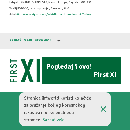
Felipe FERNANDEZ-ARMESTO, Narodi Europe, Zagreb, 1997.,231
Vasilj POPOVIĆ, Istočno pitanje , Sarajevo, 1956.
Grb:
https://en.wikipedia.org/wiki/National_emblem_of_Turkey
PRIKAŽI MAPU STRANICE
Pogledaj i ovo!
First XI
Stranica ihf.world koristi kolačiće
za pružanje boljeg korisničkog
iskustva i funkcionalnosti
Zamišljena nogometna povijest © 2026
stranice.
Saznaj više
Digitalized by
BambooLab