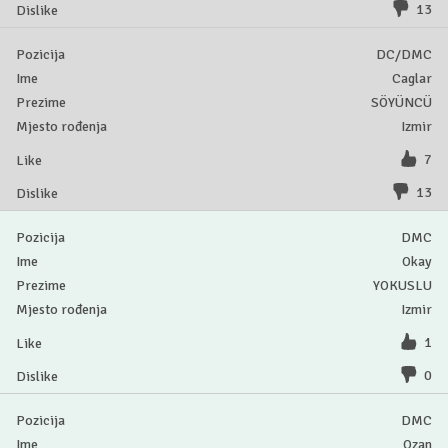
13
DC/DMC
Caglar
SÖYÜNCÜ
Izmir
7
13
DMC
Okay
YOKUSLU
Izmir
1
0
DMC
Ozan