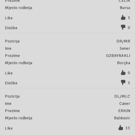
CELIK
Bursa
1
0
DR/MR
Sener
OZBAYRAKLI
Borçka
0
1
DL/MLC
Caner
ERKIN
Balıkesir
11