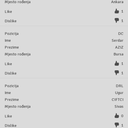
Ankara
1
1
DC
Serdar
AZIZ
Bursa
1
1
DRL
Ugur
CIFTCI
Sivas
0
1