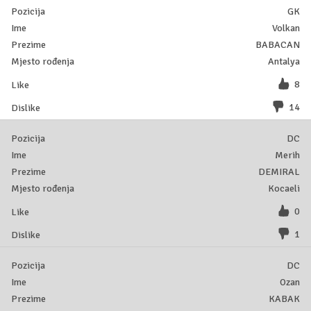
GK
Volkan
BABACAN
Antalya
8
14
DC
Merih
DEMIRAL
Kocaeli
0
1
DC
Ozan
KABAK