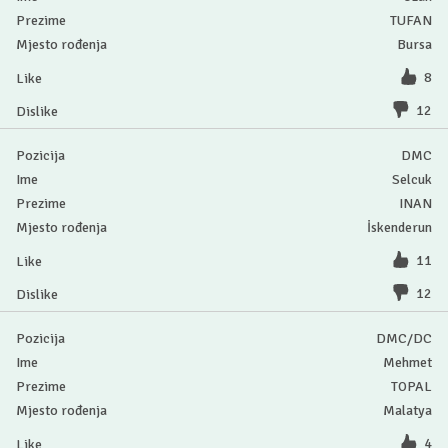
TUFAN
Bursa
8
12
DMC
Selcuk
INAN
İskenderun
11
12
DMC/DC
Mehmet
TOPAL
Malatya
4