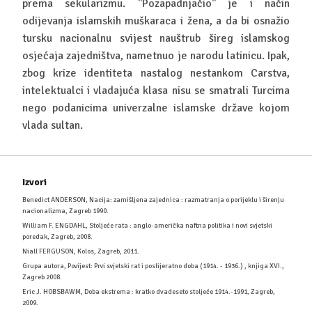
prema sekularizmu. ''Pozapadnjačio'' je i način
odijevanja islamskih muškaraca i žena, a da bi osnažio
tursku nacionalnu svijest nauštrub šireg islamskog
osjećaja zajedništva, nametnuo je narodu latinicu. Ipak,
zbog krize identiteta nastalog nestankom Carstva,
intelektualci i vladajuća klasa nisu se smatrali Turcima
nego podanicima univerzalne islamske države kojom
vlada sultan.
Izvori
Benedict ANDERSON, Nacija: zamišljena zajednica : razmatranja o porijeklu i širenju
nacionalizma, Zagreb 1990.
William F. ENGDAHL, Stoljeće rata : anglo-američka naftna politika i novi svjetski
poredak, Zagreb, 2008.
Niall FERGUSON, Kolos, Zagreb, 2011.
Grupa autora, Povijest: Prvi svjetski rat i poslijeratno doba (1914. - 1936.) , knjiga XVI.,
Zagreb 2008.
Eric J. HOBSBAWM, Doba ekstrema : kratko dvadeseto stoljeće 1914.-1991, Zagreb,
2009.