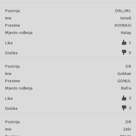
DRL/ML
Ismail
KOYBASI
Hatay
1
0
DR
Gokhan
GONUL
Bafra
3
3
DR
Zeki