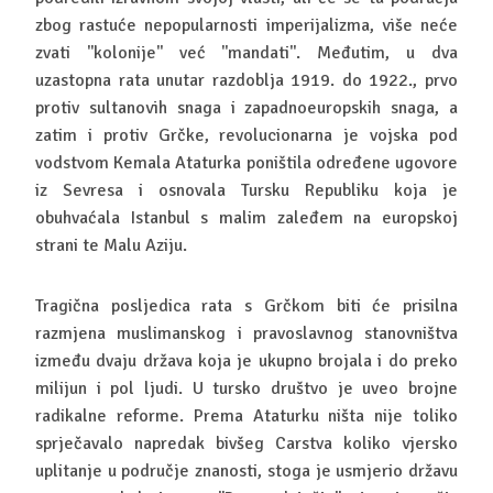
zbog rastuće nepopularnosti imperijalizma, više neće
zvati ''kolonije'' već ''mandati''. Međutim, u dva
uzastopna rata unutar razdoblja 1919. do 1922., prvo
protiv sultanovih snaga i zapadnoeuropskih snaga, a
zatim i protiv Grčke, revolucionarna je vojska pod
vodstvom Kemala Ataturka poništila određene ugovore
iz Sevresa i osnovala Tursku Republiku koja je
obuhvaćala Istanbul s malim zaleđem na europskoj
strani te Malu Aziju.
Tragična posljedica rata s Grčkom biti će prisilna
razmjena muslimanskog i pravoslavnog stanovništva
između dvaju država koja je ukupno brojala i do preko
milijun i pol ljudi. U tursko društvo je uveo brojne
radikalne reforme. Prema Ataturku ništa nije toliko
sprječavalo napredak bivšeg Carstva koliko vjersko
uplitanje u područje znanosti, stoga je usmjerio državu