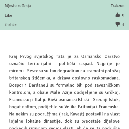
Trabzon
0
1
Kraj Prvog svjetskog rata je za Osmansko Carstvo
označio teritorijalni i politički raspad. Najprije je
mirom u Sevresu sultan degradiran na sramotni položaj
britanskog štićenika, a država doslovno raskomadana.
Bospor i Dardaneli su formalno bili pod savezničkom
kontrolom, a obale Male Azije dodijeljene su Grčkoj,
Francuskoj i Italiji. Bivši osmanski Bliski i Srednji Istok,
bogat naftom, podijelile su Velika Britanija i Francuska.
Na nekim su područjima (Irak, Kuvajt) postavili na vlast
lojalne lokalne dinastije, dok su preostale dijelove
podredili izravnom svojoj vlasti, ali će se ta područja