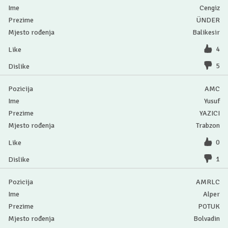
Cengiz
ÜNDER
Balikesir
4
5
AMC
Yusuf
YAZICI
Trabzon
0
1
AMRLC
Alper
POTUK
Bolvadin