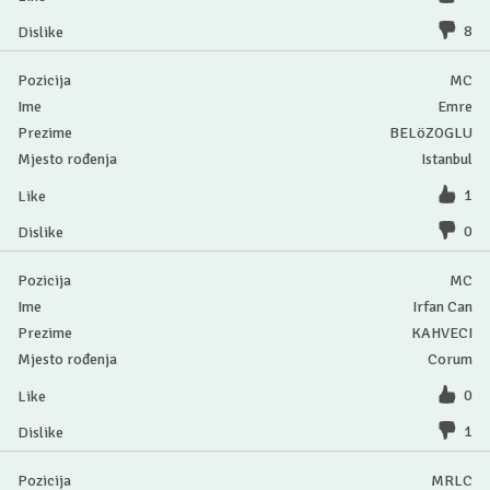
8
MC
Emre
BELöZOGLU
Istanbul
1
0
MC
Irfan Can
KAHVECI
Corum
0
1
MRLC