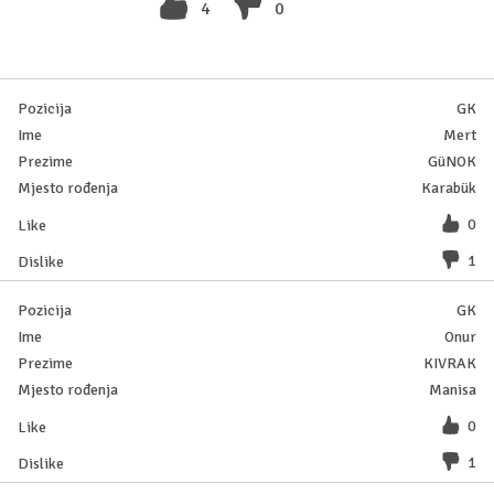
4
0
GK
Mert
GüNOK
Karabük
0
1
GK
Onur
KIVRAK
Manisa
0
1