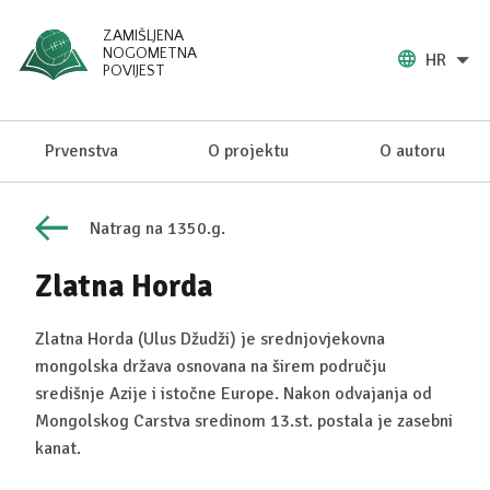
ZAMIŠLJENA
NOGOMETNA
HR
POVIJEST
Prvenstva
O projektu
O autoru
Natrag na 1350.g.
Zlatna Horda
Zlatna Horda (Ulus Džudži) je srednjovjekovna
mongolska država osnovana na širem području
središnje Azije i istočne Europe. Nakon odvajanja od
Mongolskog Carstva sredinom 13.st. postala je zasebni
kanat.