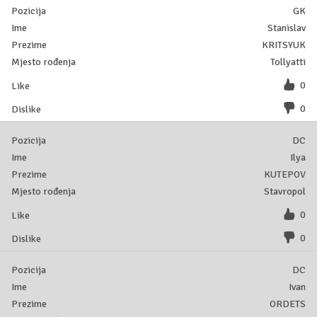
GK
Stanislav
KRITSYUK
Tollyatti
0
0
DC
Ilya
KUTEPOV
Stavropol
0
0
DC
Ivan
ORDETS