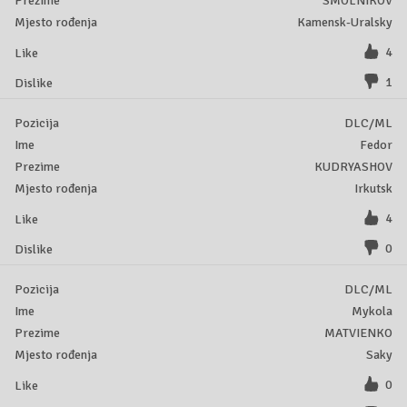
SMOLNIKOV
Kamensk-Uralsky
4
1
DLC/ML
Fedor
KUDRYASHOV
Irkutsk
4
0
DLC/ML
Mykola
MATVIENKO
Saky
0