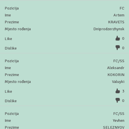
FC
Artem
KRAVETS
Dniprodzerzhynsk
0
0
FC/SS
Aleksandr
KOKORIN
Valuyki
3
0
FC/SS
Yevhen
SELEZNYOV