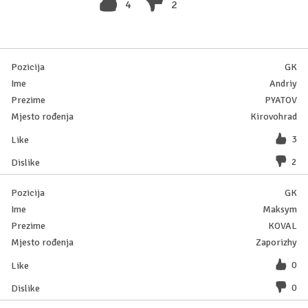
4
2
GK
Andriy
PYATOV
Kirovohrad
3
2
GK
Maksym
KOVAL
Zaporizhy
0
0