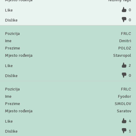
0
0
FRLC
Dmitri
POLOZ
Stavropol
2
0
FRLC
Fyodor
SMOLOV
Saratov
4
1