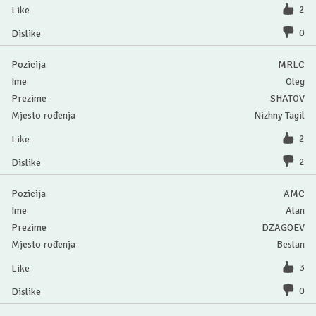
2
0
MRLC
Oleg
SHATOV
Nizhny Tagil
2
2
AMC
Alan
DZAGOEV
Beslan
3
0