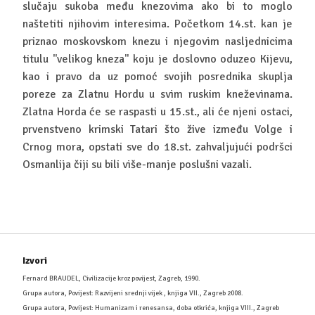
slučaju sukoba među knezovima ako bi to moglo
naštetiti njihovim interesima. Početkom 14.st. kan je
priznao moskovskom knezu i njegovim nasljednicima
titulu ''velikog kneza'' koju je doslovno oduzeo Kijevu,
kao i pravo da uz pomoć svojih posrednika skuplja
poreze za Zlatnu Hordu u svim ruskim kneževinama.
Zlatna Horda će se raspasti u 15.st., ali će njeni ostaci,
prvenstveno krimski Tatari što žive između Volge i
Crnog mora, opstati sve do 18.st. zahvaljujući podršci
Osmanlija čiji su bili više-manje poslušni vazali.
Izvori
Fernard BRAUDEL, Civilizacije kroz povijest, Zagreb, 1990.
Grupa autora, Povijest: Razvijeni srednji vijek , knjiga VII., Zagreb 2008.
Grupa autora, Povijest: Humanizam i renesansa, doba otkrića, knjiga VIII., Zagreb