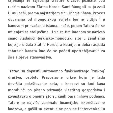
stjecanja te stjecanja vlastite države, poznate pod
ruskim nazivom Zlatna Horda. Sami Mongoli su ju zvali
Ulus Jochi, prema najstarijem sinu Đingis Khana. Proces
odvajanja od mongolskog svijeta bio je vidljiv i u
kanovom prihvaćanju islama. Inače, pojam Tatara će se
mijenjati sa stoljećima. U 13.st. tim imenom se nazivao
samo vladajući turkijsko-mongolski sloj u zemljama
koje je držala Zlatna Horda, a kasnije, u doba raspada
tatarskih kanata ime će se početi upotrebljavati i za
šire slojeve stanovništva.
Tatari su dopustili autonomno funkcioniranje ''ruskog'
društva, osobito Pravoslavne crkve koja je tada
dovršila pokrštavanje sela, a knezovi su kod kana
morali ići po pisano priznanje vlastitog gospodstva i
izvještavati o onome što su činili oni i njihovi podanici.
Tatare je najviše zanimalo financijsko iskorištavanje
knezova, a gušili su eventualne pobune i intervenirali u