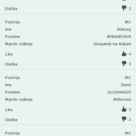
1
MC
Aleksey
MIRANCHUK
Slavyansk-na-Kubani
4
1
MC
Denis
GLUSHAKOV
Millerovo
1
2
MC