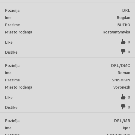
DRL
Bogdan
BUTKO
Kostyantynivka
0
0
DRL/DMC
Roman
SHISHKIN
Voronezh
0
0
DRL/MR
Igor