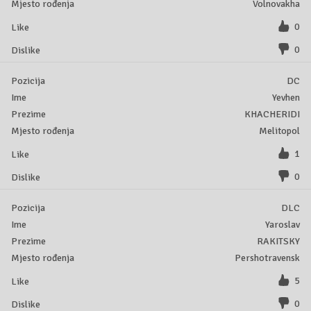
Volnovakha
0
0
DC
Yevhen
KHACHERIDI
Melitopol
1
0
DLC
Yaroslav
RAKITSKY
Pershotravensk
5
0