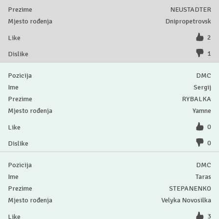
NEUSTADTER
Dnipropetrovsk
2
1
DMC
Sergij
RYBALKA
Yamne
0
0
DMC
Taras
STEPANENKO
Velyka Novosilka
3