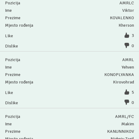
AMRLC
Viktor
KOVALENKO
Kherson
3
0
AMRL
Yehven
KONOPLYANKA
Kirovohrad
5
0
AMRL/FC
Makim
KANUNNIKOV
Nizhniy Tagil