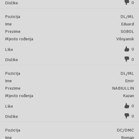
0
DL/ML
Eduard
SOBOL
Vilnyansk
0
0
DL/ML
Emir
NABIULLIN
Kazan
0
0
DC/DMC
Roman