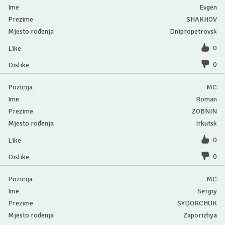
Evgen
SHAKHOV
Dnipropetrovsk
0
0
MC
Roman
ZOBNIN
Irkutsk
0
0
MC
Sergiy
SYDORCHUK
Zaporizhya