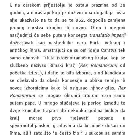
I. na carskom prijestolju je ostala praznina od 38
godina, a naraštaju koji je doživio oba događaja ništa
nije ukazivalo na to da se te 962. dogodila zamjena
jednog carstva drugim ili novim. Oton i njegovi
nasljednici će sebe putem koncepta
translatio imperii
doživljavati kao nasljednike cara Karla Velikog i
antičkog Rima, smatrajući da su oni ideju Carstva tek
samo obnovili. Titula istočnofranačkog kralja, koji se
službeno nazivao Rimski kralj (
Rex Romanorum
; od
početka 11.st.), i dalje je bila izborna, a od kandidata
se očekivalo da obeća koncesije u obliku zemlje ili
novca izbornicima kako bi osigurao njihov glas.
Rex
Romanorum
se mogao okruniti titulom cara samo
putem pape. U mnogo slučajeva je period između te
dvije krunidbe trajao i do nekoliko godina budući da
kralj morao prvo rješavati pobune u
sjevernotalijanskim gradovima da bi uopće došao do
Rima, ali i zato što je često bio i u sukobu sa samim