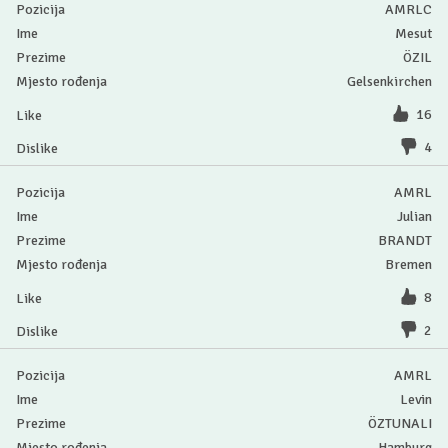
AMRLC
Mesut
ÖZIL
Gelsenkirchen
16
4
AMRL
Julian
BRANDT
Bremen
8
2
AMRL
Levin
ÖZTUNALI
Hamburg