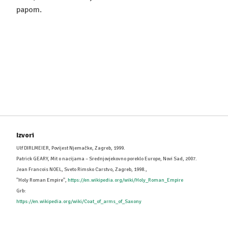
papom.
Izvori
Ulf DIRLMEIER, Povijest Njemačke, Zagreb, 1999.
Patrick GEARY, Mit o nacijama – Srednjovjekovno poreklo Europe, Novi Sad, 2007.
Jean Francois NOEL, Sveto Rimsko Carstvo, Zagreb, 1998.,
''Holy Roman Empire'',
https://en.wikipedia.org/wiki/Holy_Roman_Empire
Grb:
https://en.wikipedia.org/wiki/Coat_of_arms_of_Saxony