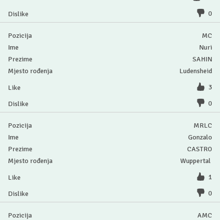
0
MC
Nuri
SAHIN
Ludensheid
3
0
MRLC
Gonzalo
CASTRO
Wuppertal
1
0
AMC