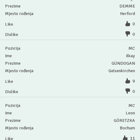
DEMME
Herford
0
0
MC
Ilkay
GÜNDOGAN
Gelsenkirchen
9
0
MC
Leon
GÖRETZKA
Bochum
11