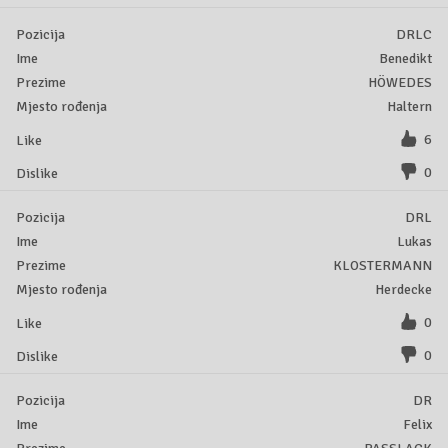
DRLC
Benedikt
HÖWEDES
Haltern
6
0
DRL
Lukas
KLOSTERMANN
Herdecke
0
0
DR
Felix