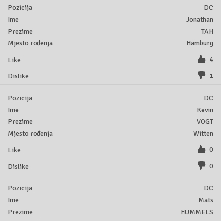
DC
Jonathan
TAH
Hamburg
4
1
DC
Kevin
VOGT
Witten
0
0
DC
Mats
HUMMELS