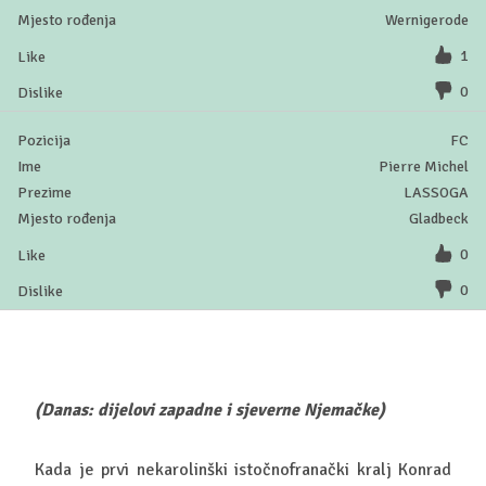
Wernigerode
1
0
FC
Pierre Michel
LASSOGA
Gladbeck
0
0
(Danas: dijelovi zapadne i sjeverne Njemačke)
Kada je prvi nekarolinški istočnofranački kralj Konrad