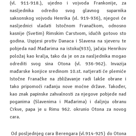
(vl. 911-918.), ujedno i vojvoda Frankonije, za
nasljednika odredio svog glavnog suparnika
saksonskog vojvodu Henrika (vl. 919-936), njegovi će
nasljednici vladati Istočnom Franačkom, odnosno
kasnije (Svetim) Rimskim Carstvom, idućih gotovo sto
godina. Uspjesi protiv Danaca i Slavena na sjeveru te
pobjeda nad Mađarima na istoku(933), jačaju Henrikov
položaj kao kralja, tako da je on za nasljednika mogao
odrediti svog sina Otona (vl. 936-962). Invazija
mađarske konjice sredinom 10.st. natjerati će plemiće
Istočne Franačke na zbližavanje radi lakše obrane i
tako pripomoći rađanju nove moćne države. Također,
kao znak papinske zahvalnosti za njegove pobjede nad
poganima (Slavenima i Mađarima) i daljnju obranu
Crkve, papa je u Rimu 962. okrunio Otona za novog
cara.
Od posljednjeg cara Berengara (vl.914-925) do Otona