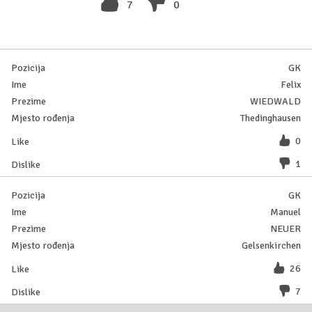
7
0
GK
Felix
WIEDWALD
Thedinghausen
0
1
GK
Manuel
NEUER
Gelsenkirchen
26
7