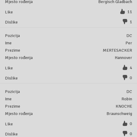
Bergisch Gladbach
11
1
DC
Per
MERTESACKER
Hannover
4
0
DC
Robin
KNOCHE
Braunschweig
0
0