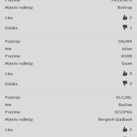
PASSLACK
Bottrop
2
1
DR/MR
Julian
KORB
Essen
0
0
DLC/ML
Bastian
OCZIPKA
Bergisch Gladbach
2