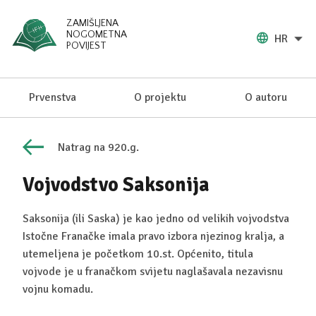
ZAMIŠLJENA
NOGOMETNA
HR
POVIJEST
Prvenstva
O projektu
O autoru
Natrag na 920.g.
Vojvodstvo Saksonija
Saksonija (ili Saska) je kao jedno od velikih vojvodstva
Istočne Franačke imala pravo izbora njezinog kralja, a
utemeljena je početkom 10.st. Općenito, titula
vojvode je u franačkom svijetu naglašavala nezavisnu
vojnu komadu.