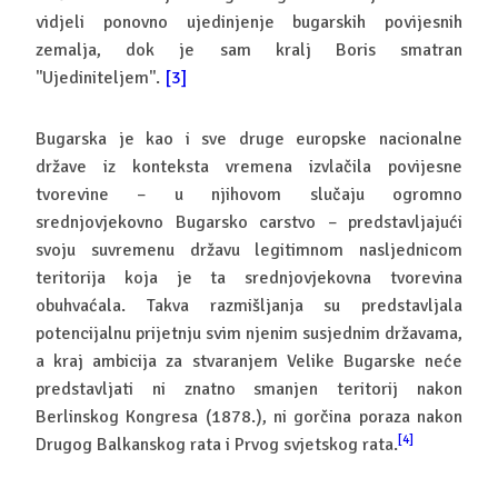
vidjeli ponovno ujedinjenje bugarskih povijesnih
zemalja, dok je sam kralj Boris smatran
''Ujediniteljem''.
[3]
Bugarska je kao i sve druge europske nacionalne
države iz konteksta vremena izvlačila povijesne
tvorevine – u njihovom slučaju ogromno
srednjovjekovno Bugarsko carstvo – predstavljajući
svoju suvremenu državu legitimnom nasljednicom
teritorija koja je ta srednjovjekovna tvorevina
obuhvaćala. Takva razmišljanja su predstavljala
potencijalnu prijetnju svim njenim susjednim državama,
a kraj ambicija za stvaranjem Velike Bugarske neće
predstavljati ni znatno smanjen teritorij nakon
Berlinskog Kongresa (1878.), ni gorčina poraza nakon
[4]
Drugog Balkanskog rata i Prvog svjetskog rata.