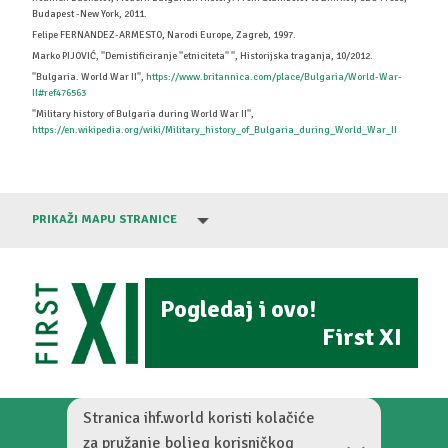
Budapest -New York, 2011.
Felipe FERNANDEZ-ARMESTO, Narodi Europe, Zagreb, 1997.
Marko PIJOVIĆ, ''Demistificiranje ''etniciteta'' '', Historijska traganja, 10/2012.
''Bulgaria. World War II'',
https://www.britannica.com/place/Bulgaria/World-War-
II#ref476563
''Military history of Bulgaria during World War II'',
https://en.wikipedia.org/wiki/Military_history_of_Bulgaria_during_World_War_II
PRIKAŽI MAPU STRANICE
Pogledaj i ovo!
First XI
Stranica ihf.world koristi kolačiće
za pružanje boljeg korisničkog