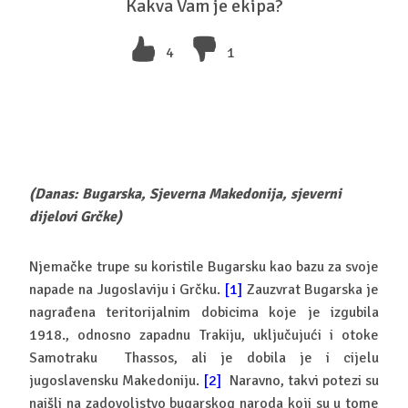
Kakva Vam je ekipa?
4
1
(Danas: Bugarska, Sjeverna Makedonija, sjeverni
dijelovi Grčke)
Njemačke trupe su koristile Bugarsku kao bazu za svoje
napade na Jugoslaviju i Grčku.
[1]
Zauzvrat Bugarska je
nagrađena teritorijalnim dobicima koje je izgubila
1918., odnosno zapadnu Trakiju, uključujući i otoke
Samotraku Thassos, ali je dobila je i cijelu
jugoslavensku Makedoniju.
[2]
Naravno, takvi potezi su
naišli na zadovoljstvo bugarskog naroda koji su u tome