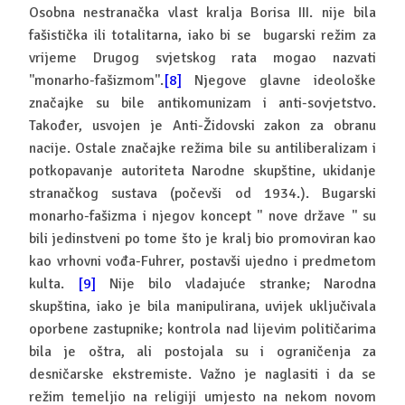
Osobna nestranačka vlast kralja Borisa III. nije bila
fašistička ili totalitarna, iako bi se bugarski režim za
vrijeme Drugog svjetskog rata mogao nazvati
''monarho-fašizmom''.
[8]
Njegove glavne ideološke
značajke su bile antikomunizam i anti-sovjetstvo.
Također, usvojen je Anti-Židovski zakon za obranu
nacije. Ostale značajke režima bile su antiliberalizam i
potkopavanje autoriteta Narodne skupštine, ukidanje
stranačkog sustava (počevši od 1934.). Bugarski
monarho-fašizma i njegov koncept '' nove države '' su
bili jedinstveni po tome što je kralj bio promoviran kao
kao vrhovni vođa-Fuhrer, postavši ujedno i predmetom
kulta.
[9]
Nije bilo vladajuće stranke; Narodna
skupština, iako je bila manipulirana, uvijek uključivala
oporbene zastupnike; kontrola nad lijevim političarima
bila je oštra, ali postojala su i ograničenja za
desničarske ekstremiste. Važno je naglasiti i da se
režim temeljio na religiji umjesto na nekom novom