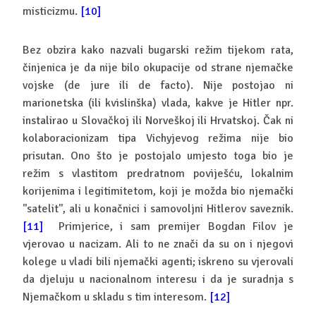
misticizmu.
[10]
Bez obzira kako nazvali bugarski režim tijekom rata,
činjenica je da nije bilo okupacije od strane njemačke
vojske (de jure ili de facto). Nije postojao ni
marionetska (ili kvislinška) vlada, kakve je Hitler npr.
instalirao u Slovačkoj ili Norveškoj ili Hrvatskoj. Čak ni
kolaboracionizam tipa Vichyjevog režima nije bio
prisutan. Ono što je postojalo umjesto toga bio je
režim s vlastitom predratnom poviješću, lokalnim
korijenima i legitimitetom, koji je možda bio njemački
''satelit'', ali u konačnici i samovoljni Hitlerov saveznik.
[11]
Primjerice, i sam premijer Bogdan Filov je
vjerovao u nacizam. Ali to ne znači da su on i njegovi
kolege u vladi bili njemački agenti; iskreno su vjerovali
da djeluju u nacionalnom interesu i da je suradnja s
Njemačkom u skladu s tim interesom.
[12]