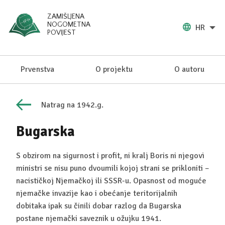
ZAMIŠLJENA
NOGOMETNA
HR
POVIJEST
Prvenstva
O projektu
O autoru
Natrag na 1942.g.
Bugarska
S obzirom na sigurnost i profit, ni kralj Boris ni njegovi
ministri se nisu puno dvoumili kojoj strani se prikloniti –
nacističkoj Njemačkoj ili SSSR-u. Opasnost od moguće
njemačke invazije kao i obećanje teritorijalnih
dobitaka ipak su činili dobar razlog da Bugarska
postane njemački saveznik u ožujku 1941.