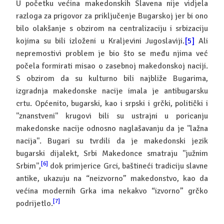
U početku većina makedonskih Slavena nije vidjela
razloga za prigovor za priključenje Bugarskoj jer bi ono
bilo olakšanje s obzirom na centralizaciju i srbizaciju
kojima su bili izloženi u Kraljevini Jugoslaviji.
[5]
Ali
nepremostivi problem je bio što se među njima već
počela formirati misao o zasebnoj makedonskoj naciji.
S obzirom da su kulturno bili najbliže Bugarima,
izgradnja makedonske nacije imala je antibugarsku
crtu. Općenito, bugarski, kao i srpski i grčki, politički i
''znanstveni'' krugovi bili su ustrajni u poricanju
makedonske nacije odnosno naglašavanju da je ''lažna
nacija''. Bugari su tvrdili da je makedonski jezik
bugarski dijalekt, Srbi Makedonce smatraju ''južnim
[6]
Srbim'',
dok primjerice Grci, baštineći tradiciju slavne
antike, ukazuju na “neizvorno” makedonstvo, kao da
većina modernih Grka ima nekakvo “izvorno” grčko
[7]
podrijetlo.