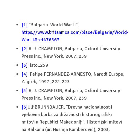
[1]
''Bulgaria. World War II'',
https://www.britannica.com/place/Bulgaria/World-
War-II#ref476563
[2]
R. J. CRAMPTON, Bulgaria, Oxford University
Press Inc., New York, 2007.,259
[3]
Isto.,259
[4]
Felipe FERNANDEZ-ARMESTO, Narodi Europe,
Zagreb, 1997.,222-223
[5]
R. J. CRAMPTON, Bulgaria, Oxford University
Press Inc., New York, 2007, 259
[6]
Ulf BRUNNBAUER, ''Drevna nacionalnost i
vjekovna borba za državnost: historiografski
mitovi u Republici Makedoniji'', Historijski mitovi
na Balkanu (ur. Husnija Kamberović), 2003,