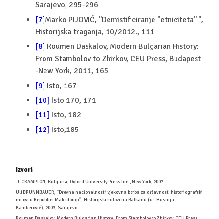
Sarajevo, 295-296
[7]
Marko PIJOVIĆ, ''Demistificiranje ''etniciteta'' '',
Historijska traganja, 10/2012., 111
[8]
Roumen Daskalov, Modern Bulgarian History:
From Stambolov to Zhirkov, CEU Press, Budapest
-New York, 2011, 165
[9]
Isto, 167
[10]
Isto 170, 171
[11]
Isto, 182
[12]
Isto,185
Izvori
J. CRAMPTON, Bulgaria, Oxford University Press Inc., New York, 2007.
Ulf BRUNNBAUER, ''Drevna nacionalnost i vjekovna borba za državnost: historiografski
mitovi u Republici Makedoniji'', Historijski mitovi na Balkanu (ur. Husnija
Kamberović), 2003, Sarajevo.
Roumen Daskalov, Modern Bulgarian History: From Stambolov to Zhirkov, CEU Press,