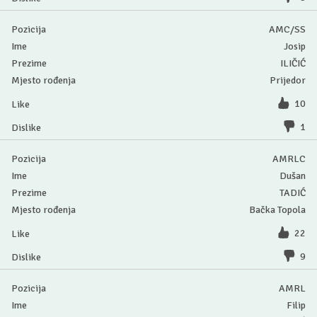
AMC/SS
Josip
ILIČIĆ
Prijedor
10
1
AMRLC
Dušan
TADIĆ
Bačka Topola
22
9
AMRL
Filip