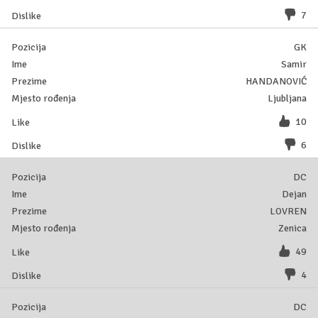
7
GK
Samir
HANDANOVIĆ
Ljubljana
10
6
DC
Dejan
LOVREN
Zenica
49
4
DC