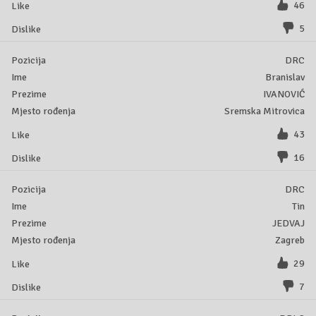
46
5
DRC
Branislav
IVANOVIĆ
Sremska Mitrovica
43
16
DRC
Tin
JEDVAJ
Zagreb
29
7