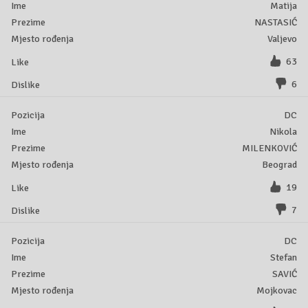
Matija
NASTASIĆ
Valjevo
63
6
DC
Nikola
MILENKOVIĆ
Beograd
19
7
DC
Stefan
SAVIĆ
Mojkovac