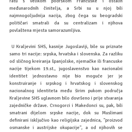
ratu s velikom podrškom Francuske i ostalih
međunarodnih činitelja, a Srbi su u njoj bili
najmnogoljudnija nacija, zbog čega su beogradski
političari smatrali da su centralizam i njihova
povlaštena mjesta samorazumljiva.
U Kraljevini SHS, kasnije Jugoslaviji, bile su priznate
samo tri nacije: srpska, hrvatska i slovenska. Za razliku
od sličnog kreiranja španjolske, njemačke ili francuske
nacije tijekom 19.st., jugoslavenstvo kao nacionalni
identitet jednostavno nije bio moguće jer je
konstruiranje i srpskog i hrvatskog i slovenskog
nacionalnog identiteta među širim pukom područja
Kraljevine SHS uglavnom bilo dovršeno i prije stvaranja
zajedničke države. Crnogorci i Makedonci su, pak, bili
smatrani dijelom srpske nacije, dok su Muslimani
definirani isključivo kao religijska zajednica, ''proizvod
osmanske i austrijske okupacije'', a od njihovih se