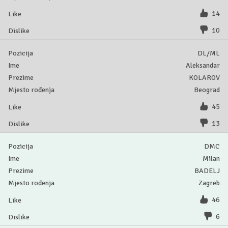
14
10
DL/ML
Aleksandar
KOLAROV
Beograd
45
13
DMC
Milan
BADELJ
Zagreb
46
6