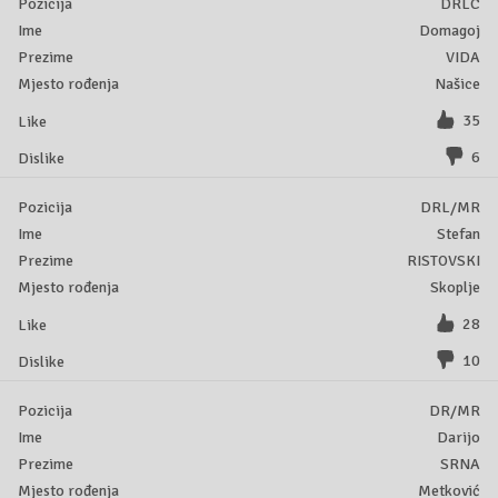
DRLC
Domagoj
VIDA
Našice
35
6
DRL/MR
Stefan
RISTOVSKI
Skoplje
28
10
DR/MR
Darijo
SRNA
Metković