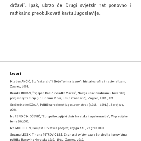
državi''. Ipak, ubrzo će Drugi svjetski rat ponovno i
radikalno preoblikovati kartu Jugoslavije.
Izvori
Mladen ANČIĆ, Što "svi znaju" i što je "svima jasno" : historiografija i nacionalizam,
Zagreb, 2008.
Branka BOBAN, ''Stjepan Radić i Vladko Maček'', Nacija i nacionalizam u hrvatskoj
povijesnoj tradiciji (ur. Tihomir Cipek, Josip Vrandečić), Zagreb, 2007., 224.
Srećko Matko DŽAJA, Politička realnost jugoslavenstva : (1918. - 1991.) , Sarajevo,
2004.
Ivo RENDIĆ MIOČEVIĆ, ''Etnopsihologijski okvir hrvatske i srpske nacije'', Migracijske
teme 16/2000,
Ivo GOLDSTEIN, Povijest: Hrvatska povijest, knjiga XXI., Zagreb 2008.
Suzana LEČEK, Tihana PETROVIĆ LEŠ, Znanost i svjetonazor : Etnologija i prosvjetna
politika Banovine Hrvatske 1939.-1941., Zagreb, 2010.