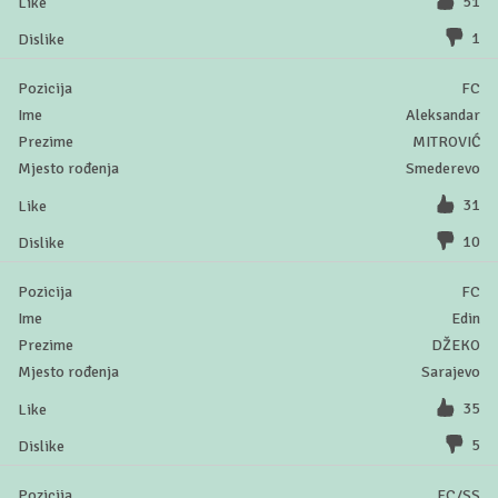
51
1
FC
Aleksandar
MITROVIĆ
Smederevo
31
10
FC
Edin
DŽEKO
Sarajevo
35
5
FC/SS