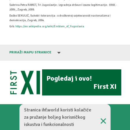
Sabrina Petra RAMET, Tri Jugoslavije : izgradnja države i izazov legitimacije : 1918.-
2005., Zagreb, 2009.
Duško SEKULIĆ, Sukobi i tolerancija : o društvenoj uvjetovanosti nacionalizma i
demokracija, Zagreb, 2004.
Grb:
https://en.wikipedia.org/wiki/Emblem_of_Yugoslavia
PRIKAŽI MAPU STRANICE
Pogledaj i ovo!
First XI
Stranica ihf.world koristi kolačiće
za pružanje boljeg korisničkog
iskustva i funkcionalnosti
Zamišljena nogometna povijest © 2026