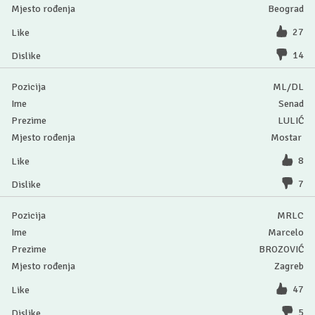
Beograd
27
14
ML/DL
Senad
LULIĆ
Mostar
8
7
MRLC
Marcelo
BROZOVIĆ
Zagreb
47
5