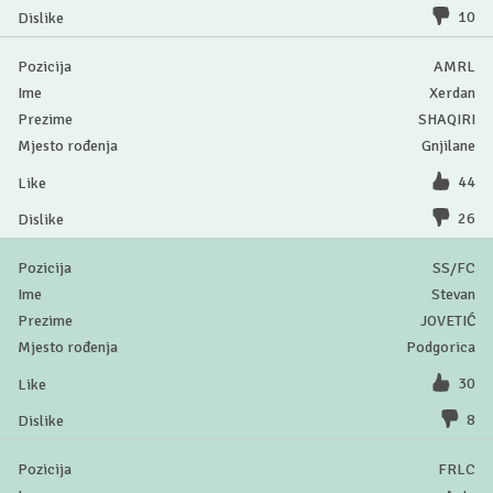
10
AMRL
Xerdan
SHAQIRI
Gnjilane
44
26
SS/FC
Stevan
JOVETIĆ
Podgorica
30
8
FRLC