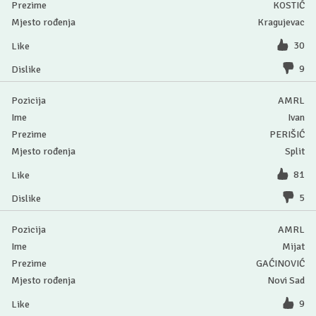
KOSTIĆ
Kragujevac
30
9
AMRL
Ivan
PERIŠIĆ
Split
81
5
AMRL
Mijat
GAĆINOVIĆ
Novi Sad
9