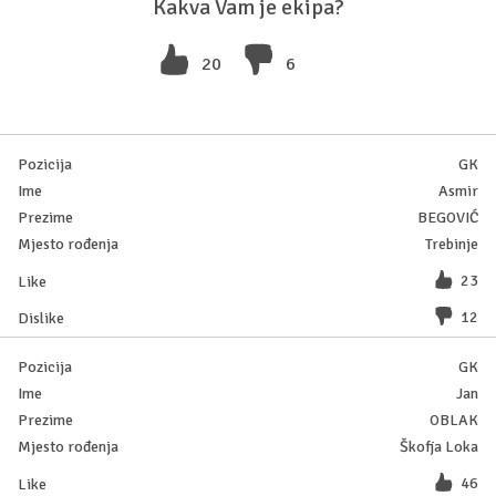
Kakva Vam je ekipa?
20
6
GK
Asmir
BEGOVIĆ
Trebinje
23
12
GK
Jan
OBLAK
Škofja Loka
46