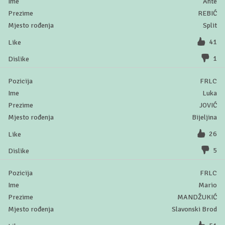
Ante
REBIĆ
Split
41
1
FRLC
Luka
JOVIĆ
Bijeljina
26
5
FRLC
Mario
MANDŽUKIĆ
Slavonski Brod