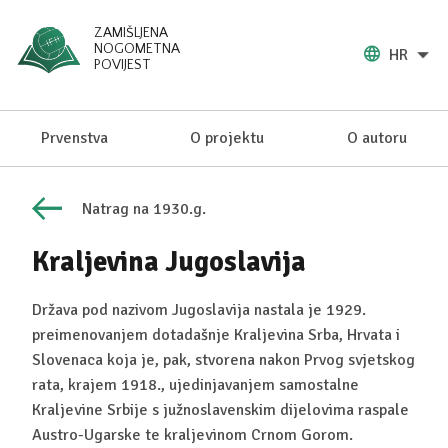
ZAMIŠLJENA
NOGOMETNA
HR
POVIJEST
Prvenstva
O projektu
O autoru
Natrag na 1930.g.
Kraljevina Jugoslavija
Država pod nazivom Jugoslavija nastala je 1929.
preimenovanjem dotadašnje Kraljevina Srba, Hrvata i
Slovenaca koja je, pak, stvorena nakon Prvog svjetskog
rata, krajem 1918., ujedinjavanjem samostalne
Kraljevine Srbije s južnoslavenskim dijelovima raspale
Austro-Ugarske te kraljevinom Crnom Gorom.