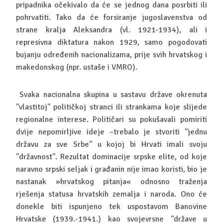
pripadnika očekivalo da će se jednog dana posrbiti ili
pohrvatiti. Tako da će forsiranje jugoslavenstva od
strane kralja Aleksandra (vl. 1921-1934), ali i
represivna diktatura nakon 1929, samo pogodovati
bujanju određenih nacionalizama, prije svih hrvatskog i
makedonskog (npr. ustaše i VMRO).
Svaka nacionalna skupina u sastavu države okrenuta
''vlastitoj'' političkoj stranci ili strankama koje slijede
regionalne interese. Političari su pokušavali pomiriti
dvije nepomirljive ideje –trebalo je stvoriti ''jednu
državu za sve Srbe'' u kojoj bi Hrvati imali svoju
''državnost''. Rezultat dominacije srpske elite, od koje
naravno srpski seljak i građanin nije imao koristi, bio je
nastanak »hrvatskog pitanja« odnosno traženja
rješenja statusa hrvatskih zemalja i naroda. Ono će
donekle biti ispunjeno tek uspostavom Banovine
Hrvatske (1939.-1941.) kao svojevrsne ''države u