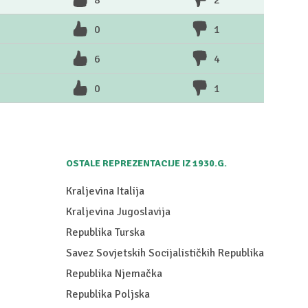
8
2
0
1
6
4
0
1
OSTALE REPREZENTACIJE IZ 1930.G.
Kraljevina Italija
Kraljevina Jugoslavija
Republika Turska
Savez Sovjetskih Socijalističkih Republika
Republika Njemačka
Republika Poljska