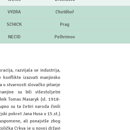
VYDRA
Chotěboř
SCHICK
Prag
NECID
Pelhrimov
ija, razvijala se industrija,
 konflikte izazvati manjinsko
a u stvarnosti slovačko pitanje
njine su bili višestoljetni
ednik Tomas Masaryk (vl. 1918-
upno su ta četiri naroda činili
ski pokret Jana Husa u 15.st.)
li uspomene, ali ponajviše zbog
olička Crkva je u novoj državi