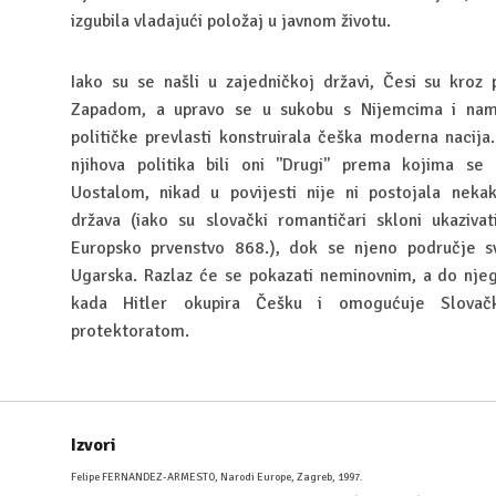
izgubila vladajući položaj u javnom životu.
Iako su se našli u zajedničkoj državi, Česi su kroz p
Zapadom, a upravo se u sukobu s Nijemcima i nam
političke prevlasti konstruirala češka moderna nacija
njihova politika bili oni ''Drugi'' prema kojima se 
Uostalom, nikad u povijesti nije ni postojala neka
država (iako su slovački romantičari skloni ukaziva
Europsko prvenstvo 868.), dok se njeno područje s
Ugarska. Razlaz će se pokazati neminovnim, a do njeg
kada Hitler okupira Češku i omogućuje Slovač
protektoratom.
Izvori
Felipe FERNANDEZ-ARMESTO, Narodi Europe, Zagreb, 1997.