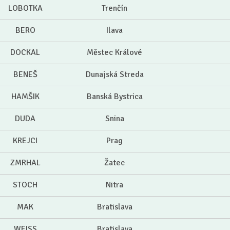
LOBOTKA
Trenčín
BERO
Ilava
DOCKAL
Městec Králové
BENEŠ
Dunajská Streda
HAMŠIK
Banská Bystrica
DUDA
Snina
KREJCI
Prag
ZMRHAL
Žatec
STOCH
Nitra
MAK
Bratislava
WEISS
Bratislava