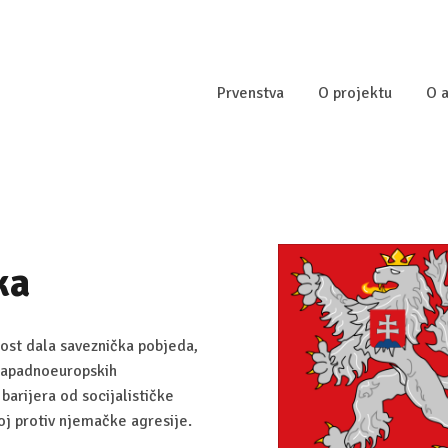
Prvenstva
O projektu
O a
ka
ost dala saveznička pobjeda,
 zapadnoeuropskih
 barijera od socijalističke
koj protiv njemačke agresije.