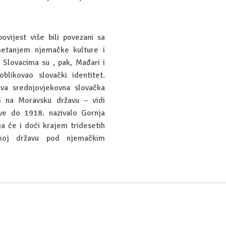
ovijest više bili povezani sa
etanjem njemačke kulture i
. Slovacima su , pak, Mađari i
oblikovao slovački identitet.
kva srednjovjekovna slovačka
ti na Moravsku državu – vidi
ve do 1918. nazivalo Gornja
a će i doći krajem tridesetih
koj državu pod njemačkim