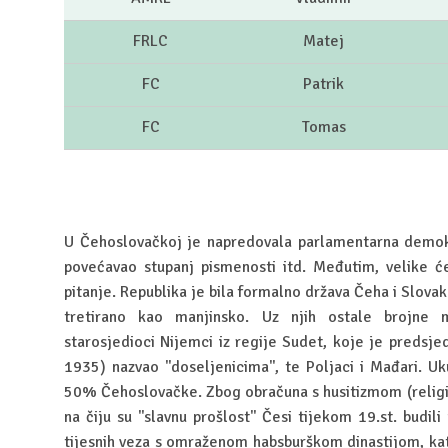
FRLC
Matej
FC
Patrik
FC
Tomas
U Čehoslovačkoj je napredovala parlamentarna demokrac
povećavao stupanj pismenosti itd. Međutim, velike će
pitanje. Republika je bila formalno država Čeha i Slovak
tretirano kao manjinsko. Uz njih ostale brojne ma
starosjedioci Nijemci iz regije Sudet, koje je predsj
1935) nazvao ''doseljenicima'', te Poljaci i Mađari. Uk
50% Čehoslovačke. Zbog obračuna s husitizmom (religij
na čiju su ''slavnu prošlost'' Česi tijekom 19.st. budi
tijesnih veza s omraženom habsburškom dinastijom, kat