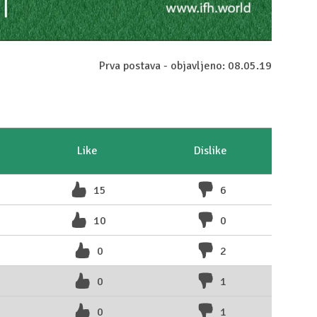
Prva postava - objavljeno: 08.05.19
Like
Dislike
15
6
10
0
0
2
0
1
0
1