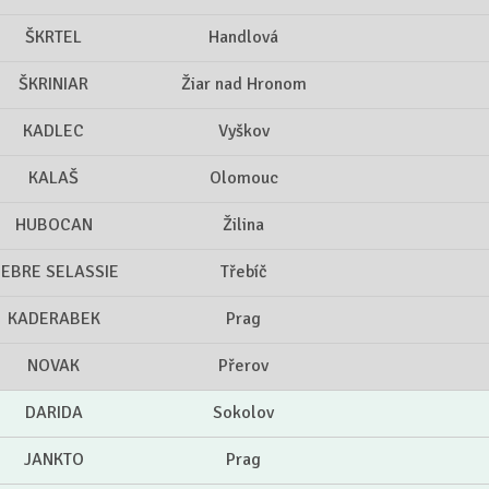
ŠKRTEL
Handlová
ŠKRINIAR
Žiar nad Hronom
KADLEC
Vyškov
KALAŠ
Olomouc
HUBOCAN
Žilina
EBRE SELASSIE
Třebíč
KADERABEK
Prag
NOVAK
Přerov
DARIDA
Sokolov
JANKTO
Prag