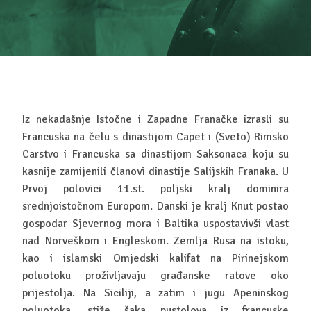
Iz nekadašnje Istočne i Zapadne Franačke izrasli su
Francuska na čelu s dinastijom Capet i (Sveto) Rimsko
Carstvo i Francuska sa dinastijom Saksonaca koju su
kasnije zamijenili članovi dinastije Salijskih Franaka. U
Prvoj polovici 11.st. poljski kralj dominira
srednjoistočnom Europom. Danski je kralj Knut postao
gospodar Sjevernog mora i Baltika uspostavivši vlast
nad Norveškom i Engleskom. Zemlja Rusa na istoku,
kao i islamski Omjedski kalifat na Pirinejskom
poluotoku proživljavaju građanske ratove oko
prijestolja. Na Siciliji, a zatim i jugu Apeninskog
poluotoka, stiže šaka pustolova iz francuske