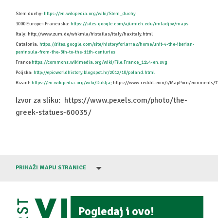
Stem duchy:
https://en.wikipedia.org/wiki/Stem_duchy
1000 Europe i Francuska:
https://sites.google.com/a/umich.edu/imladjov/maps
Italy: http://www.zum.de/whkmla/histatlas/italy/haxitaly.html
Catalonia:
https://sites.google.com/site/historyforlarra2/home/unit-4-the-iberian-
peninsula-from-the-8th-to-the-11th-centuries
France
https://commons.wikimedia.org/wiki/File:France_1154-en.svg
Poljska:
http://epicworldhistory.blogspot.hr/2012/10/poland.html
Bizant:
https://en.wikipedia.org/wiki/Duklja;
https://www.reddit.com/r/MapPorn/comments/7
Izvor za sliku: https://www.pexels.com/photo/the-
greek-statues-60035/
PRIKAŽI MAPU STRANICE
Pogledaj i ovo!