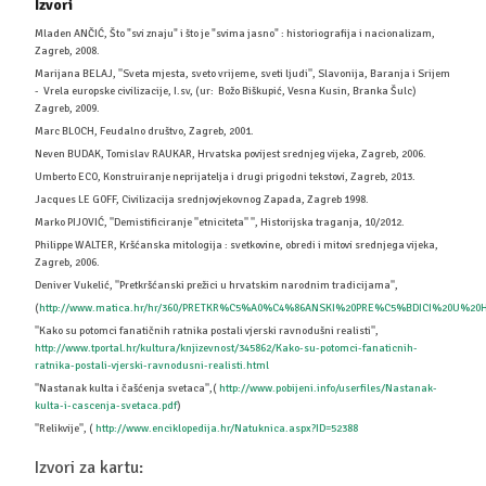
Izvori
Mladen ANČIĆ, Što "svi znaju" i što je "svima jasno" : historiografija i nacionalizam,
Zagreb, 2008.
Marijana BELAJ, ''Sveta mjesta, sveto vrijeme, sveti ljudi'', Slavonija, Baranja i Srijem
- Vrela europske civilizacije, I.sv, (ur: Božo Biškupić, Vesna Kusin, Branka Šulc)
Zagreb, 2009.
Marc BLOCH, Feudalno društvo, Zagreb, 2001.
Neven BUDAK, Tomislav RAUKAR, Hrvatska povijest srednjeg vijeka, Zagreb, 2006.
Umberto ECO, Konstruiranje neprijatelja i drugi prigodni tekstovi, Zagreb, 2013.
Jacques LE GOFF, Civilizacija srednjovjekovnog Zapada, Zagreb 1998.
Marko PIJOVIĆ, ''Demistificiranje ''etniciteta'' '', Historijska traganja, 10/2012.
Philippe WALTER, Kršćanska mitologija : svetkovine, obredi i mitovi srednjega vijeka,
Zagreb, 2006.
Deniver Vukelić, ''Pretkršćanski prežici u hrvatskim narodnim tradicijama'',
(
http://www.matica.hr/hr/360/PRETKR%C5%A0%C4%86ANSKI%20PRE%C5%BDICI%20U%2
''Kako su potomci fanatičnih ratnika postali vjerski ravnodušni realisti'',
http://www.tportal.hr/kultura/knjizevnost/345862/Kako-su-potomci-fanaticnih-
ratnika-postali-vjerski-ravnodusni-realisti.html
''Nastanak kulta i čašćenja svetaca'',(
http://www.pobijeni.info/userfiles/Nastanak-
kulta-i-cascenja-svetaca.pdf
)
''Relikvije'', (
http://www.enciklopedija.hr/Natuknica.aspx?ID=52388
Izvori za kartu: