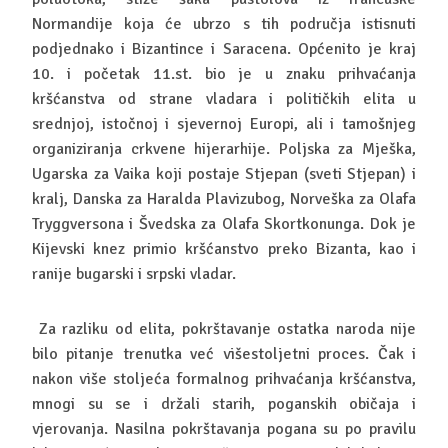
Normandije koja će ubrzo s tih područja istisnuti
podjednako i Bizantince i Saracena. Općenito je kraj
10. i početak 11.st. bio je u znaku prihvaćanja
kršćanstva od strane vladara i političkih elita u
srednjoj, istočnoj i sjevernoj Europi, ali i tamošnjeg
organiziranja crkvene hijerarhije. Poljska za Mješka,
Ugarska za Vaika koji postaje Stjepan (sveti Stjepan) i
kralj, Danska za Haralda Plavizubog, Norveška za Olafa
Tryggversona i Švedska za Olafa Skortkonunga. Dok je
Kijevski knez primio kršćanstvo preko Bizanta, kao i
ranije bugarski i srpski vladar.
Za razliku od elita, pokrštavanje ostatka naroda nije
bilo pitanje trenutka već višestoljetni proces. Čak i
nakon više stoljeća formalnog prihvaćanja kršćanstva,
mnogi su se i držali starih, poganskih običaja i
vjerovanja. Nasilna pokrštavanja pogana su po pravilu