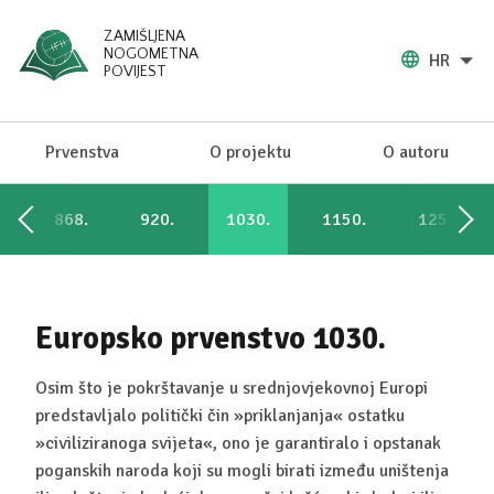
ZAMIŠLJENA
NOGOMETNA
HR
POVIJEST
Prvenstva
O projektu
O autoru
868.
920.
1030.
1150.
1250.
Europsko prvenstvo 1030.
Osim što je pokrštavanje u srednjovjekovnoj Europi
predstavljalo politički čin »priklanjanja« ostatku
»civiliziranoga svijeta«, ono je garantiralo i opstanak
poganskih naroda koji su mogli birati između uništenja