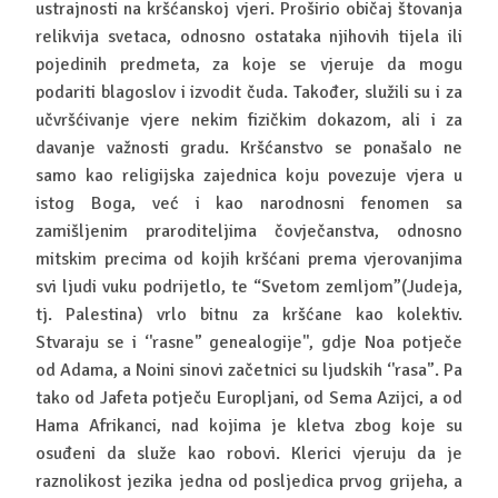
ustrajnosti na kršćanskoj vjeri. Proširio običaj štovanja
relikvija svetaca, odnosno ostataka njihovih tijela ili
pojedinih predmeta, za koje se vjeruje da mogu
podariti blagoslov i izvodit čuda. Također, služili su i za
učvršćivanje vjere nekim fizičkim dokazom, ali i za
davanje važnosti gradu. Kršćanstvo se ponašalo ne
samo kao religijska zajednica koju povezuje vjera u
istog Boga, već i kao narodnosni fenomen sa
zamišljenim praroditeljima čovječanstva, odnosno
mitskim precima od kojih kršćani prema vjerovanjima
svi ljudi vuku podrijetlo, te “Svetom zemljom”(Judeja,
tj. Palestina) vrlo bitnu za kršćane kao kolektiv.
Stvaraju se i ‘'rasne'’ genealogije'', gdje Noa potječe
od Adama, a Noini sinovi začetnici su ljudskih ‘'rasa'’. Pa
tako od Jafeta potječu Europljani, od Sema Azijci, a od
Hama Afrikanci, nad kojima je kletva zbog koje su
osuđeni da služe kao robovi. Klerici vjeruju da je
raznolikost jezika jedna od posljedica prvog grijeha, a