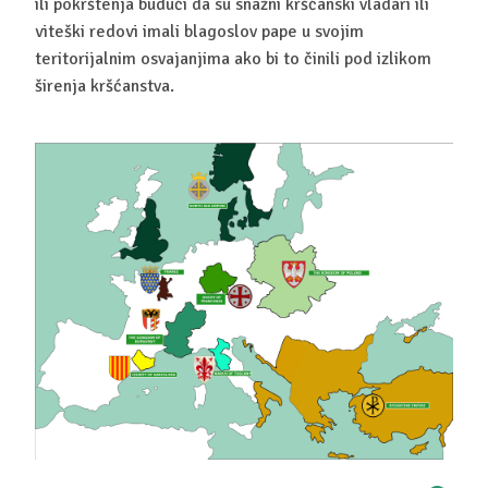
ili pokrštenja budući da su snažni kršćanski vladari ili
viteški redovi imali blagoslov pape u svojim
teritorijalnim osvajanjima ako bi to činili pod izlikom
širenja kršćanstva.