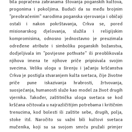
bila popraćena zabranama štovanja poganskih kultova,
progonima i pokoljima. Budući da su među brojnim
''preobraćenim'' narodima poganska vjerovanja i običaji
ostali i nakon pokrštavanja, Crkva se, pored
misionarskog djelovanja, služila i religijskim
kompromisima, odnosno jednostavno je preuzimala
određene atribute i simboliku poganskih božanstva,
dodjeljivala im ''povijesne pothvate'' ili preoblikovala
njihova imena te njihove priče pripisivala svojim
svecima. Veliku ulogu u širenju i jačanju kršćanstva
Crkva je postigla stvaranjem kulta svetaca, čije životne
priče pune iskazivanja hrabrosti, žrtvovanja,
suosjećanja, humanosti služe kao model za život drugih
vjernika. Također, zaštitnička uloga svetaca se kod
kršćana očitovala u najrazličitijim potrebama i kritičnim
trenucima, kod bolesti ili zaštite sebe, drugih, polja,
stoke itd. Naročito su važni bili kultovi svetaca
mučenika, koji su sa svojom smrću pružali primjer