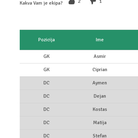
2
1
Kakva Vam je ekipa?
Pozicija
Ime
GK
Asmir
GK
Ciprian
DC
Aymen
DC
Dejan
DC
Kostas
DC
Matija
DC
Stefan