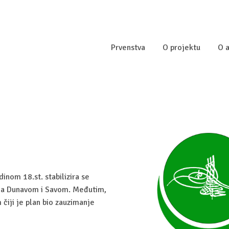
Prvenstva
O projektu
O a
inom 18.st. stabilizira se
šla Dunavom i Savom. Međutim,
 čiji je plan bio zauzimanje