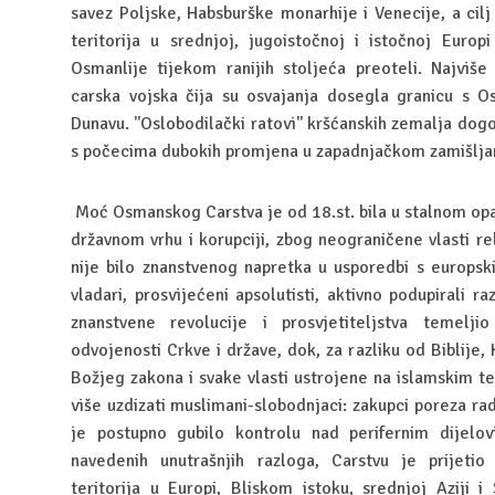
savez Poljske, Habsburške monarhije i Venecije, a cilj
teritorija u srednjoj, jugoistočnoj i istočnoj Euro
Osmanlije tijekom ranijih stoljeća preoteli. Najviš
carska vojska čija su osvajanja dosegla granicu s 
Dunavu. ''Oslobodilački ratovi'' kršćanskih zemalja dog
s počecima dubokih promjena u zapadnjačkom zamišljanju
Moć Osmanskog Carstva je od 18.st. bila u stalnom opa
državnom vrhu i korupciji, zbog neograničene vlasti r
nije bilo znanstvenog napretka u usporedbi s europs
vladari, prosvijećeni apsolutisti, aktivno podupirali r
znanstvene revolucije i prosvjetiteljstva temelj
odvojenosti Crkve i države, dok, za razliku od Biblije,
Božjeg zakona i svake vlasti ustrojene na islamskim t
više uzdizati muslimani-slobodnjaci: zakupci poreza radil
je postupno gubilo kontrolu nad perifernim dijelo
navedenih unutrašnjih razloga, Carstvu je prijet
teritorija u Europi, Bliskom istoku, srednjoj Aziji 