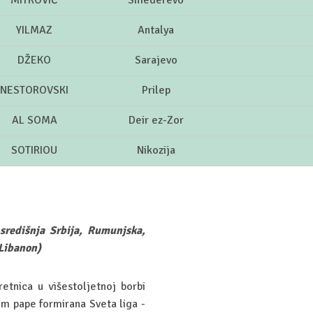
MITROVIĆ
Smederevo
YILMAZ
Antalya
DŽEKO
Sarajevo
NESTOROVSKI
Prilep
AL SOMA
Deir ez-Zor
SOTIRIOU
Nikozija
 središnja Srbija, Rumunjska,
 Libanon)
etnica u višestoljetnoj borbi
em pape formirana Sveta liga -