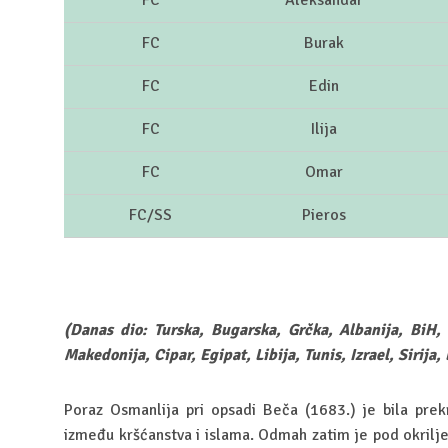
FC
Aleksandar
FC
Burak
FC
Edin
FC
Ilija
FC
Omar
FC/SS
Pieros
(Danas dio: Turska, Bugarska, Grčka, Albanija, BiH,
Makedonija, Cipar, Egipat, Libija, Tunis, Izrael, Sirija,
Poraz Osmanlija pri opsadi Beča (1683.) je bila prekr
između kršćanstva i islama. Odmah zatim je pod okrilj