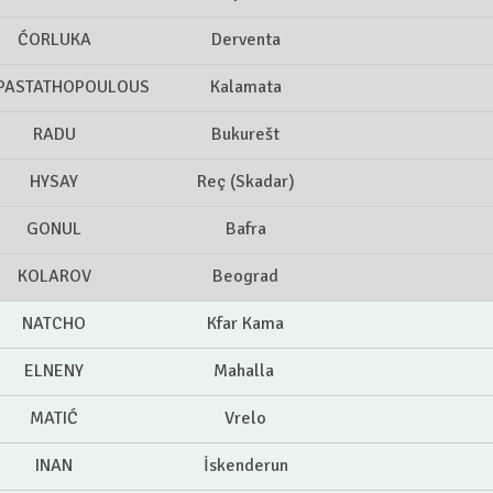
ĆORLUKA
Derventa
PASTATHOPOULOUS
Kalamata
RADU
Bukurešt
HYSAY
Reç (Skadar)
GONUL
Bafra
KOLAROV
Beograd
NATCHO
Kfar Kama
ELNENY
Mahalla
MATIĆ
Vrelo
INAN
İskenderun