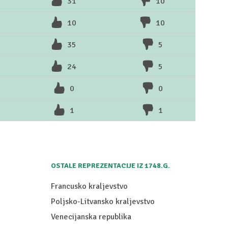
31
10
10
10
35
5
24
5
0
0
1
1
OSTALE REPREZENTACIJE IZ 1748.G.
Francusko kraljevstvo
Poljsko-Litvansko kraljevstvo
Venecijanska republika