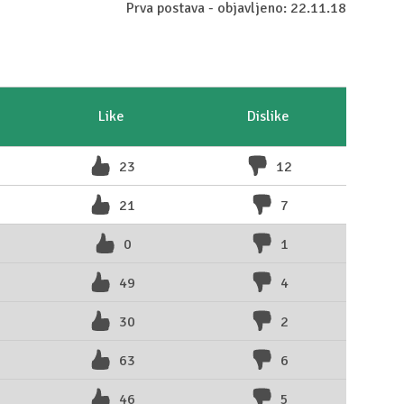
Prva postava - objavljeno: 22.11.18
Like
Dislike
23
12
21
7
0
1
49
4
30
2
63
6
46
5