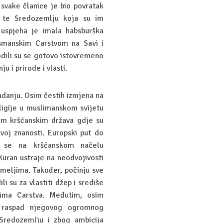
 svake članice je bio povratak
pi te Sredozemlju koja su im
e uspjeha je imala habsburška
Osmanskim Carstvom na Savi i
odili su se gotovo istovremeno
 i prirode i vlasti.
danju. Osim čestih izmjena na
eligije u muslimanskom svijetu
kim kršćanskim država gdje su
azvoj znanosti. Europski put do
io se na kršćanskom načelu
 Kuran ustraje na neodvojivosti
emeljima. Također, počinju sve
i su za vlastiti džep i središe
vima Carstva. Međutim, osim
io raspad njegovog ogromnog
i Sredozemlju i zbog ambicija