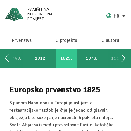
ZAMIŠLJENA
NOGOMETNA
HR
POVIJEST
Prvenstva
O projektu
O autoru
1748.
1812.
1825.
1878.
1914.
Europsko prvenstvo 1825
S padom Napoleona u Europi je uslijedilo
restauracijsko razdoblje čije je jedno od glavnih
obilježja bilo suzbijanje nacionalnih pokreta i ideja.
Sveta Alijansa između pravoslavne Rusije, katoličke