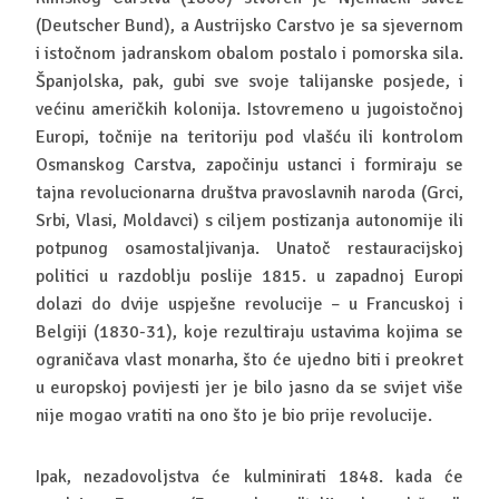
(Deutscher Bund), a Austrijsko Carstvo je sa sjevernom
i istočnom jadranskom obalom postalo i pomorska sila.
Španjolska, pak, gubi sve svoje talijanske posjede, i
većinu američkih kolonija. Istovremeno u jugoistočnoj
Europi, točnije na teritoriju pod vlašću ili kontrolom
Osmanskog Carstva, započinju ustanci i formiraju se
tajna revolucionarna društva pravoslavnih naroda (Grci,
Srbi, Vlasi, Moldavci) s ciljem postizanja autonomije ili
potpunog osamostaljivanja. Unatoč restauracijskoj
politici u razdoblju poslije 1815. u zapadnoj Europi
dolazi do dvije uspješne revolucije – u Francuskoj i
Belgiji (1830-31), koje rezultiraju ustavima kojima se
ograničava vlast monarha, što će ujedno biti i preokret
u europskoj povijesti jer je bilo jasno da se svijet više
nije mogao vratiti na ono što je bio prije revolucije.
Ipak, nezadovoljstva će kulminirati 1848. kada će