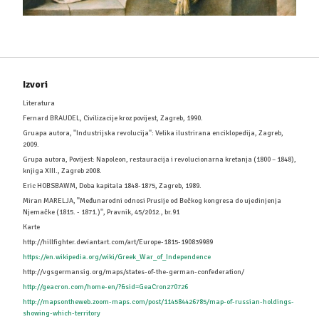
Izvori
Literatura
Fernard BRAUDEL, Civilizacije kroz povijest, Zagreb, 1990.
Gruapa autora, ''Industrijska revolucija'': Velika ilustrirana enciklopedija, Zagreb,
2009.
Grupa autora, Povijest: Napoleon, restauracija i revolucionarna kretanja (1800 – 1848),
knjiga XIII., Zagreb 2008.
Eric HOBSBAWM, Doba kapitala 1848-1875, Zagreb, 1989.
Miran MARELJA,
'
'Međunarodni odnosi Prusije od Bečkog kongresa do ujedinjenja
Njemačke (1815. - 1871.)'', Pravnik, 45/2012., br.91
Karte
http://hillfighter.deviantart.com/art/Europe-1815-190839989
https://en.wikipedia.org/wiki/Greek_War_of_Independence
http://vgsgermansig.org/maps/states-of-the-german-confederation/
http://geacron.com/home-en/?&sid=GeaCron270726
http://mapsontheweb.zoom-maps.com/post/114584426785/map-of-russian-holdings-
showing-which-territory