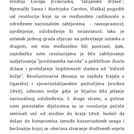
srednju Europu (Francuska, ''talijanske države'',
Njemački Savez i Austrijsko Carstvo, Vlaška) pogoditi
val revolucija koje su se međusobno razlikovale u
određenim nacionalnim zahtjevima – ravnopravnost,
ujedinjenje, oslobođenje ili nezavisnost. Iako je
ustanak jednog grada utjecao na pokretanje ustanka u
drugom, oni nisu međusobno bili povezani. Ipak,
zajedničko svim revolucijama je bilo zahtijevanje
sudjelovanja ''predstavnika naroda'' u političkom životu
države i protivljenje legitimnosti vladara od ''milosti
božje''. Revolucionarna zbivanja su najduže trajala u
Ugarskoj i sjevernotalijanskim područjima (sredina
1849), odnosno ondje gdje je ključno bilo pitanje
nacionalnog oslobođenja. S druge strane, u gotovo
svim preostalim dijelovima su se revolucije počele
smirivati već od sredine do kraja 1848. budući da
dolazi do kompromisa između konzervativnih snaga i
buržoazije kojoj se obećava stvaranje društvenih uvjeta