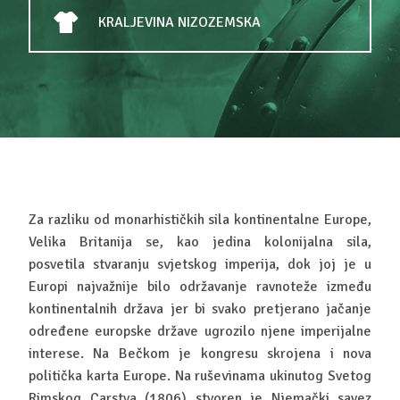
KRALJEVINA NIZOZEMSKA
Za razliku od monarhističkih sila kontinentalne Europe,
Velika Britanija se, kao jedina kolonijalna sila,
posvetila stvaranju svjetskog imperija, dok joj je u
Europi najvažnije bilo održavanje ravnoteže između
kontinentalnih država jer bi svako pretjerano jačanje
određene europske države ugrozilo njene imperijalne
interese. Na Bečkom je kongresu skrojena i nova
politička karta Europe. Na ruševinama ukinutog Svetog
Rimskog Carstva (1806) stvoren je Njemački savez