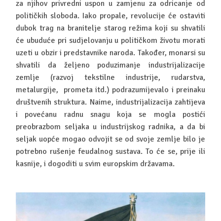
za njihov privredni uspon u zamjenu za odricanje od
političkih sloboda. Iako propale, revolucije će ostaviti
dubok trag na branitelje starog režima koji su shvatili
će ubuduće pri sudjelovanju u političkom životu morati
uzeti u obzir i predstavnike naroda. Također, monarsi su
shvatili da željeno poduzimanje industrijalizacije
zemlje (razvoj tekstilne industrije, rudarstva,
metalurgije, prometa itd.) podrazumijevalo i preinaku
društvenih struktura. Naime, industrijalizacija zahtijeva
i povećanu radnu snagu koja se mogla postići
preobrazbom seljaka u industrijskog radnika, a da bi
seljak uopće mogao odvojit se od svoje zemlje bilo je
potrebno rušenje feudalnog sustava. To će se, prije ili
kasnije, i dogoditi u svim europskim državama.