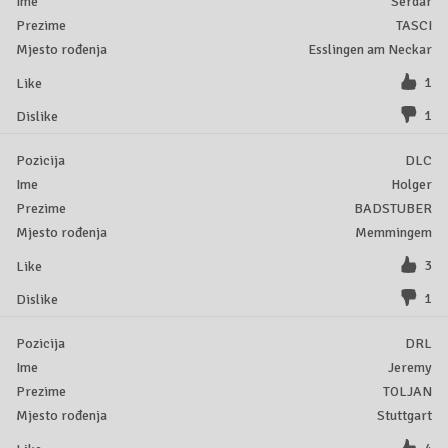
Serdar
TASCI
Esslingen am Neckar
1
1
DLC
Holger
BADSTUBER
Memmingem
3
1
DRL
Jeremy
TOLJAN
Stuttgart