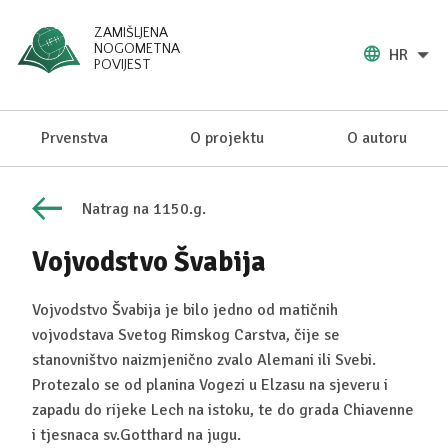
ZAMIŠLJENA
NOGOMETNA
HR
POVIJEST
Prvenstva
O projektu
O autoru
Natrag na 1150.g.
Vojvodstvo Švabija
Vojvodstvo Švabija je bilo jedno od matičnih
vojvodstava Svetog Rimskog Carstva, čije se
stanovništvo naizmjenično zvalo Alemani ili Svebi.
Protezalo se od planina Vogezi u Elzasu na sjeveru i
zapadu do rijeke Lech na istoku, te do grada Chiavenne
i tjesnaca sv.Gotthard na jugu.