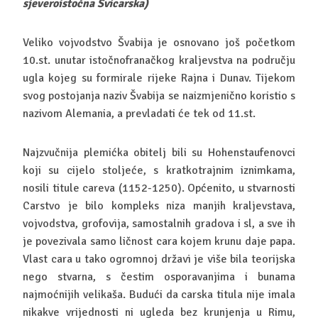
sjeveroistočna Švicarska)
Veliko vojvodstvo Švabija je osnovano još početkom
10.st. unutar istočnofranačkog kraljevstva na području
ugla kojeg su formirale rijeke Rajna i Dunav. Tijekom
svog postojanja naziv Švabija se naizmjenično koristio s
nazivom Alemania, a prevladati će tek od 11.st.
Najzvučnija plemićka obitelj bili su Hohenstaufenovci
koji su cijelo stoljeće, s kratkotrajnim iznimkama,
nosili titule careva (1152-1250). Općenito, u stvarnosti
Carstvo je bilo kompleks niza manjih kraljevstava,
vojvodstva, grofovija, samostalnih gradova i sl, a sve ih
je povezivala samo ličnost cara kojem krunu daje papa.
Vlast cara u tako ogromnoj državi je više bila teorijska
nego stvarna, s čestim osporavanjima i bunama
najmoćnijih velikaša. Budući da carska titula nije imala
nikakve vrijednosti ni ugleda bez krunjenja u Rimu,