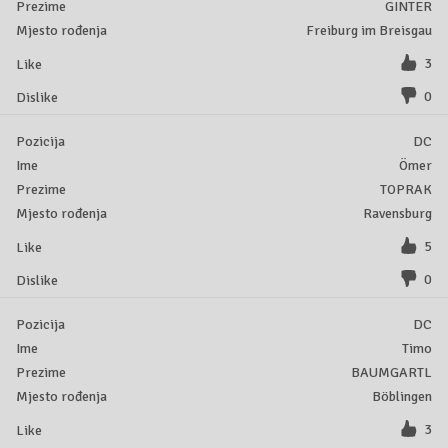
GINTER
Freiburg im Breisgau
3
0
DC
Ömer
TOPRAK
Ravensburg
5
0
DC
Timo
BAUMGARTL
Böblingen
3