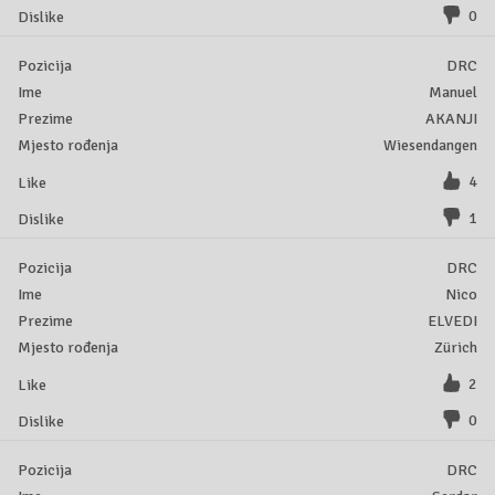
0
DRC
Manuel
AKANJI
Wiesendangen
4
1
DRC
Nico
ELVEDI
Zürich
2
0
DRC