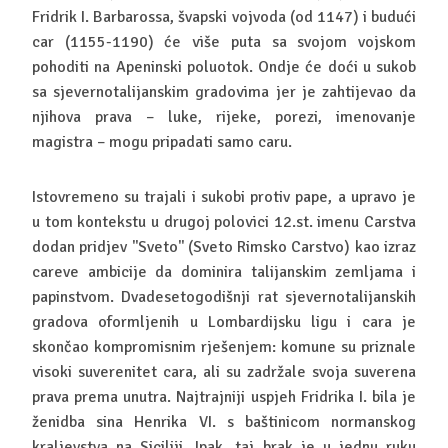
Fridrik I. Barbarossa, švapski vojvoda (od 1147) i budući
car (1155-1190) će više puta sa svojom vojskom
pohoditi na Apeninski poluotok. Ondje će doći u sukob
sa sjevernotalijanskim gradovima jer je zahtijevao da
njihova prava – luke, rijeke, porezi, imenovanje
magistra – mogu pripadati samo caru.
Istovremeno su trajali i sukobi protiv pape, a upravo je
u tom kontekstu u drugoj polovici 12.st. imenu Carstva
dodan pridjev ''Sveto'' (Sveto Rimsko Carstvo) kao izraz
careve ambicije da dominira talijanskim zemljama i
papinstvom. Dvadesetogodišnji rat sjevernotalijanskih
gradova oformljenih u Lombardijsku ligu i cara je
skončao kompromisnim rješenjem: komune su priznale
visoki suverenitet cara, ali su zadržale svoja suverena
prava prema unutra. Najtrajniji uspjeh Fridrika I. bila je
ženidba sina Henrika VI. s baštinicom normanskog
kraljevstva na Siciliji. Ipak, taj brak je u jednu ruku