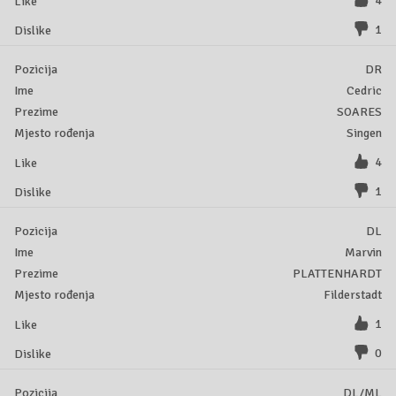
4
1
DR
Cedric
SOARES
Singen
4
1
DL
Marvin
PLATTENHARDT
Filderstadt
1
0
DL/ML