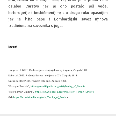
oslabio Carstvo jer je ono postalo još veće,
heterogeije i beskičmenijim; a u drugu ruku opasnijim
jer je lišio pape i Lombardijski savez njihova
tradicionalna saveznika s juga.
Izvori
Jacques LE GOFF, Civilizacija srednjovjekovnog Zapada, Zagreb 1998.
Roberto LOPEZ, Rođenje Evrope : stoljeća V-XIV, Zagreb, 1978.
Giuliano PROCACCI, Povijest Talijana, Zagreb, 1996.
''Duchy of Swabia'',
https://en.wikipedia.org/wiki/Duchy_of_Swabia
''Holy Roman Empire'',
https://en.wikipedia.org/wiki/Holy_Roman_Empire
Grb:
https://en.wikipedia.org/wiki/Duchy_of_Swabi
a