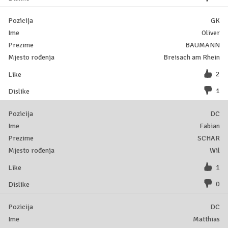
GK
Oliver
BAUMANN
Breisach am Rhein
2
1
DC
Fabian
SCHAR
Wil
1
0
DC
Matthias