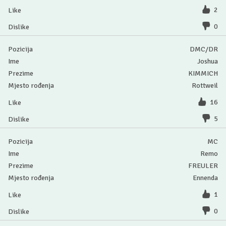
2
0
DMC/DR
Joshua
KIMMICH
Rottweil
16
5
MC
Remo
FREULER
Ennenda
1
0