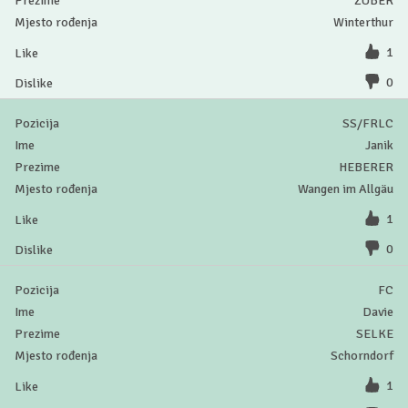
ZUBER
Winterthur
1
0
SS/FRLC
Janik
HEBERER
Wangen im Allgäu
1
0
FC
Davie
SELKE
Schorndorf
1