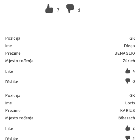
7
1
GK
Diego
BENAGLIO
Zürich
4
0
GK
Loris
KARIUS
Biberach
2
2