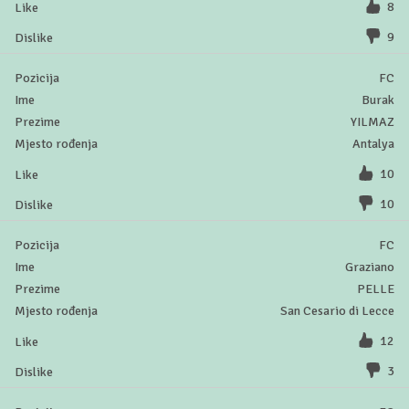
8
9
FC
Burak
YILMAZ
Antalya
10
10
FC
Graziano
PELLE
San Cesario di Lecce
12
3