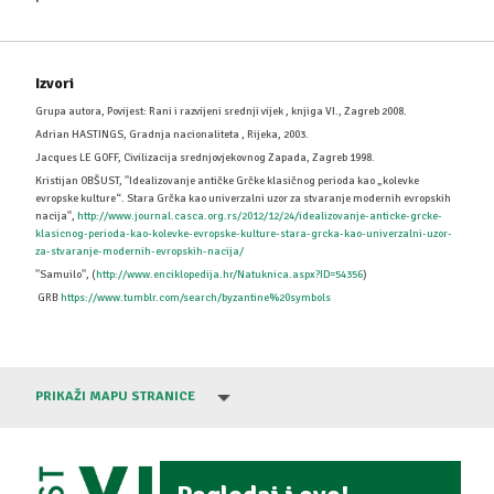
Izvori
Grupa autora, Povijest: Rani i razvijeni srednji vijek , knjiga VI., Zagreb 2008.
Adrian HASTINGS, Gradnja nacionaliteta , Rijeka, 2003.
Jacques LE GOFF, Civilizacija srednjovjekovnog Zapada, Zagreb 1998.
Kristijan OBŠUST, ''Idealizovanje antičke Grčke klasičnog perioda kao „kolevke
evropske kulture“. Stara Grčka kao univerzalni uzor za stvaranje modernih evropskih
nacija'',
http://www.journal.casca.org.rs/2012/12/24/idealizovanje-anticke-grcke-
klasicnog-perioda-kao-kolevke-evropske-kulture-stara-grcka-kao-univerzalni-uzor-
za-stvaranje-modernih-evropskih-nacija/
''Samuilo'', (
http://www.enciklopedija.hr/Natuknica.aspx?ID=54356
)
GRB
https://www.tumblr.com/search/byzantine%20symbols
PRIKAŽI MAPU STRANICE