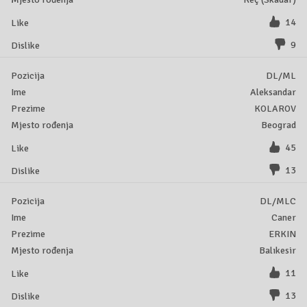
14
9
DL/ML
Aleksandar
KOLAROV
Beograd
45
13
DL/MLC
Caner
ERKIN
Balıkesir
11
13