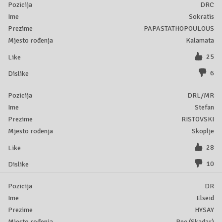
DRC
Sokratis
PAPASTATHOPOULOUS
Kalamata
25
6
DRL/MR
Stefan
RISTOVSKI
Skoplje
28
10
DR
Elseid
HYSAY
Reç (Skadar)