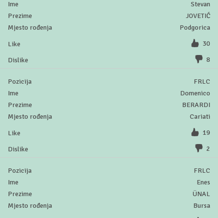
Stevan
JOVETIĆ
Podgorica
30
8
FRLC
Domenico
BERARDI
Cariati
19
2
FRLC
Enes
ÜNAL
Bursa