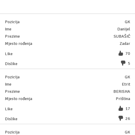
GK
Danijel
SUBAŠIĆ
Zadar
70
5
GK
Etrit
BERISHA
Priština
17
26
GK