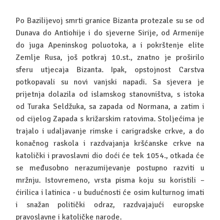
Po Bazilijevoj smrti granice Bizanta protezale su se od
Dunava do Antiohije i do sjeverne Sirije, od Armenije
do juga Apeninskog poluotoka, a i pokrštenje elite
Zemlje Rusa, još potkraj 10.st., znatno je proširilo
sferu utjecaja Bizanta. Ipak, opstojnost Carstva
potkopavali su novi vanjski napadi. Sa sjevera je
prijetnja dolazila od islamskog stanovništva, s istoka
od Turaka Seldžuka, sa zapada od Normana, a zatim i
od cijelog Zapada s križarskim ratovima. Stoljećima je
trajalo i udaljavanje rimske i carigradske crkve, a do
konačnog raskola i razdvajanja kršćanske crkve na
katolički i pravoslavni dio doći će tek 1054., otkada će
se međusobno nerazumijevanje postupno razviti u
mržnju. Istovremeno, vrsta pisma koju su koristili –
ćirilica i latinica - u budućnosti će osim kulturnog imati
i snažan politički odraz, razdvajajući europske
pravoslavne i katoličke narode.