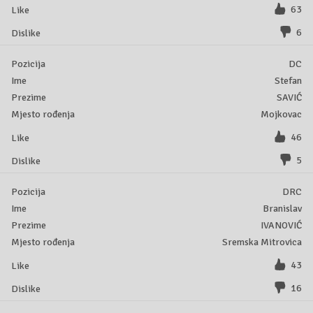
63
6
DC
Stefan
SAVIĆ
Mojkovac
46
5
DRC
Branislav
IVANOVIĆ
Sremska Mitrovica
43
16