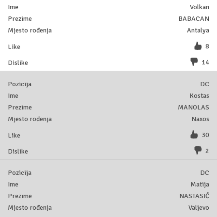
Volkan
BABACAN
Antalya
8
14
DC
Kostas
MANOLAS
Naxos
30
2
DC
Matija
NASTASIĆ
Valjevo