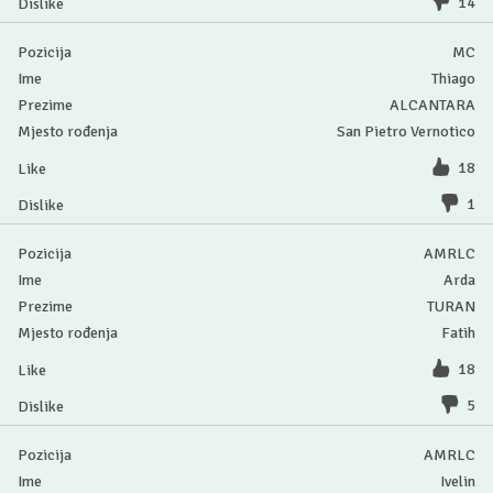
14
MC
Thiago
ALCANTARA
San Pietro Vernotico
18
1
AMRLC
Arda
TURAN
Fatih
18
5
AMRLC
Ivelin