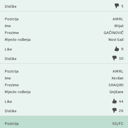
5
AMRL
Mijat
GAĆINOVIĆ
Novi Sad
9
10
AMRL
Xerdan
SHAQIRI
Gnjilane
44
26
SS/FC