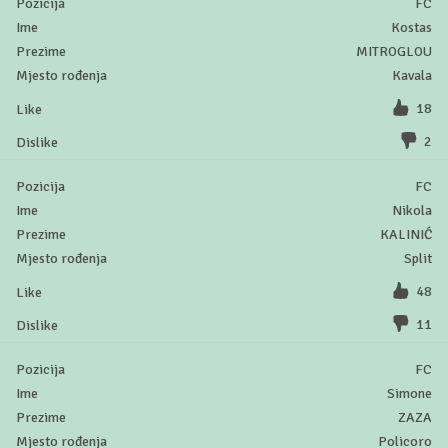
FC
Kostas
MITROGLOU
Kavala
18
2
FC
Nikola
KALINIĆ
Split
48
11
FC
Simone
ZAZA
Policoro