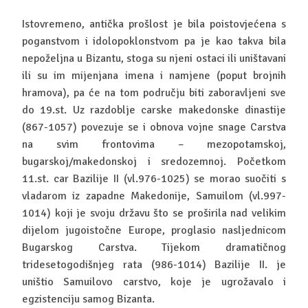
Istovremeno, antička prošlost je bila poistovjećena s
poganstvom i idolopoklonstvom pa je kao takva bila
nepoželjna u Bizantu, stoga su njeni ostaci ili uništavani
ili su im mijenjana imena i namjene (poput brojnih
hramova), pa će na tom području biti zaboravljeni sve
do 19.st. Uz razdoblje carske makedonske dinastije
(867-1057) povezuje se i obnova vojne snage Carstva
na svim frontovima – mezopotamskoj,
bugarskoj/makedonskoj i sredozemnoj. Početkom
11.st. car Bazilije II (vl.976-1025) se morao suočiti s
vladarom iz zapadne Makedonije, Samuilom (vl.997-
1014) koji je svoju državu što se proširila nad velikim
dijelom jugoistočne Europe, proglasio nasljednicom
Bugarskog Carstva. Tijekom dramatičnog
tridesetogodišnjeg rata (986-1014) Bazilije II. je
uništio Samuilovo carstvo, koje je ugrožavalo i
egzistenciju samog Bizanta.