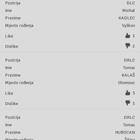
DLC
Michal
KADLEC
Vyškov
1
2
DRLC
Tomas
KALAŠ
Olomouc
5
1
DRLC
Tomas
HUBOCAN
Žilina