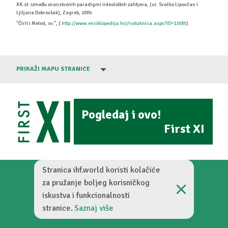
XX.st: između znanstvenih paradigmi iideoloških zahtjeva, (ur. Srećko Lipovčan i
Ljiljana Dobrovšak), Zagreb, 2005.
''Ćiril i Metod, sv.'', (
http://www.enciklopedija.hr//natuknica.aspx?ID=13585
)
PRIKAŽI MAPU STRANICE
Pogledaj i ovo!
First XI
Stranica ihf.world koristi kolačiće
za pružanje boljeg korisničkog
iskustva i funkcionalnosti
Zamišljena nogometna povijest © 2026
stranice.
Saznaj više
Digitalized by
BambooLab