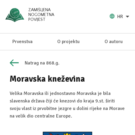
ZAMIŠLJENA
NOGOMETNA
HR
POVIJEST
Prvenstva
O projektu
O autoru
Natrag na 868.g.
Moravska kneževina
Velika Moravska ili jednostavno Moravska je bila
slavenska država čiji će knezovi do kraja 9.st. širiti
svoju vlast iz prvobitne jezgre u dolini rijeke na Morave
na velik dio centralne Europe.