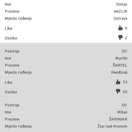
Tomas
VACLIK
Ostrava
0
2
DC
Martin
ŠKRTEL
Handlová
33
10
DC
Milan
ŠKRINIAR
Žiar nad Hronom