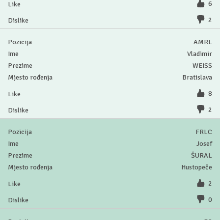
6
2
AMRL
Vladimir
WEISS
Bratislava
8
2
FRLC
Josef
ŠURAL
Hustopeče
2
0