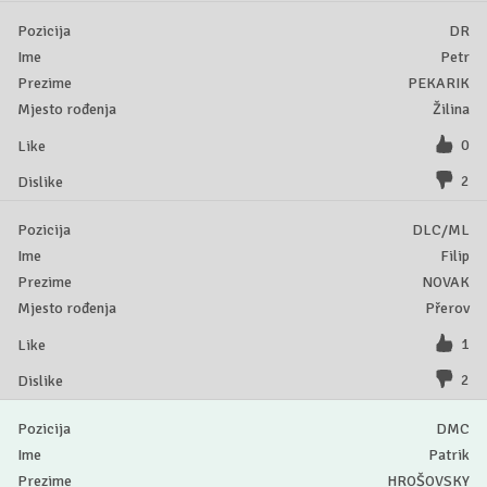
DR
Petr
PEKARIK
Žilina
0
2
DLC/ML
Filip
NOVAK
Přerov
1
2
DMC
Patrik
HROŠOVSKY