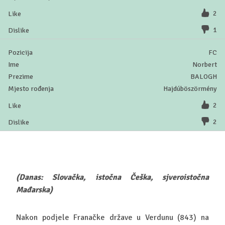
2
1
FC
Norbert
BALOGH
Hajdúböszörmény
2
2
(Danas: Slovačka, istočna Češka, sjveroistočna
Mađarska)
Nakon podjele Franačke države u Verdunu (843) na