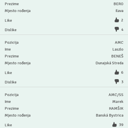
BERO
Ilava
2
4
AMC
Laszlo
BENEŠ
Dunajská Streda
6
3
AMC/SS
Marek
HAMŠIK
Banská Bystrica
39