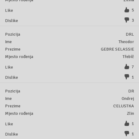
5
3
DRL
Theodor
GEBRE SELASSIE
Třebíč
7
1
DR
Ondrej
CELUSTKA
Zlin
1
1