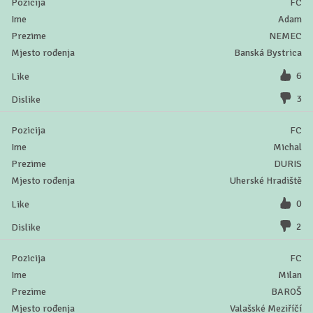
FC
Adam
NEMEC
Banská Bystrica
6
3
FC
Michal
DURIS
Uherské Hradiště
0
2
FC
Milan
BAROŠ
Valašské Meziříčí