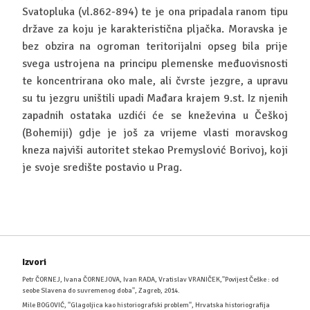
Svatopluka (vl.862-894) te je ona pripadala ranom tipu
države za koju je karakteristična pljačka. Moravska je
bez obzira na ogroman teritorijalni opseg bila prije
svega ustrojena na principu plemenske međuovisnosti
te koncentrirana oko male, ali čvrste jezgre, a upravu
su tu jezgru uništili upadi Mađara krajem 9.st. Iz njenih
zapadnih ostataka uzdići će se kneževina u Češkoj
(Bohemiji) gdje je još za vrijeme vlasti moravskog
kneza najviši autoritet stekao Premyslović Borivoj, koji
je svoje središte postavio u Prag.
Izvori
Petr ČORNEJ, Ivana ČORNEJOVA, Ivan RADA, Vratislav VRANIČEK,''Povijest Češke : od
seobe Slavena do suvremenog doba'', Zagreb, 2014.
Mile BOGOVIĆ, ''Glagoljica kao historiografski problem'', Hrvatska historiografija