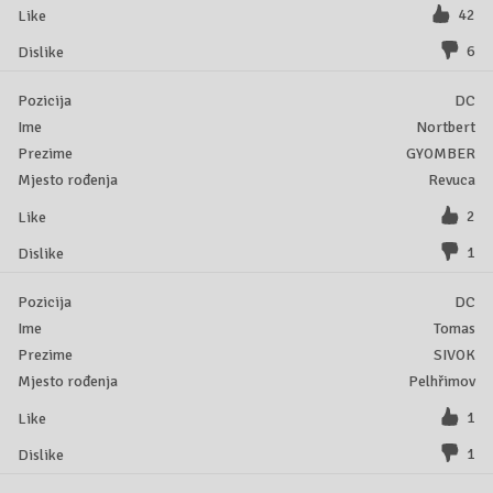
42
6
DC
Nortbert
GYOMBER
Revuca
2
1
DC
Tomas
SIVOK
Pelhřimov
1
1