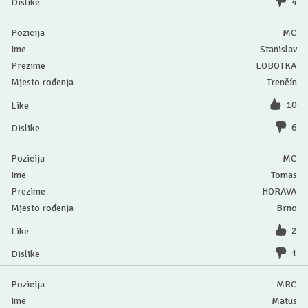
4
MC
Stanislav
LOBOTKA
Trenčín
10
6
MC
Tomas
HORAVA
Brno
2
1
MRC
Matus