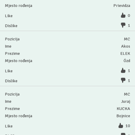
Prievidza
0
1
MC
Akos
ELEK
Ózd
1
1
MC
Juraj
KUCKA
Bojnice
10