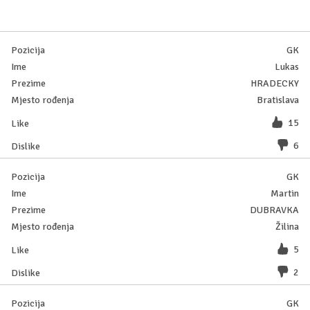
GK
Lukas
HRADECKY
Bratislava
15
6
GK
Martin
DUBRAVKA
Žilina
5
2
GK