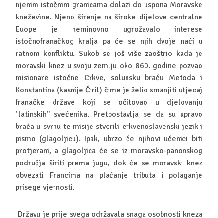
njenim istočnim granicama dolazi do uspona Moravske
kneževine. Njeno širenje na široke dijelove centralne
Euope je neminovno ugrožavalo interese
istočnofranačkog kralja pa će se njih dvoje naći u
ratnom konfliktu. Sukob se još više zaoštrio kada je
moravski knez u svoju zemlju oko 860. godine pozvao
misionare istočne Crkve, solunsku braću Metoda i
Konstantina (kasnije Ćiril) čime je želio smanjiti utjecaj
franačke države koji se očitovao u djelovanju
''latinskih'' svećenika. Pretpostavlja se da su upravo
braća u svrhu te misije stvorili crkvenoslavenski jezik i
pismo (glagoljicu). Ipak, ubrzo će njihovi učenici biti
protjerani, a glagoljica će se iz moravsko-panonskog
područja širiti prema jugu, dok će se moravski knez
obvezati Francima na plaćanje tributa i polaganje
prisege vjernosti.
Državu je prije svega održavala snaga osobnosti kneza