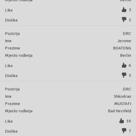
3
1
DRC
Jerome
BOATENG
Berlin
6
5
DRC
Shkodran
MUSTAFI
Bad Hersfeld
16
7