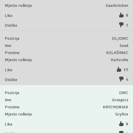
Saarbrücken
8
1
DL/DMC
Sead
KOLAŠINAC
Karlsruhe
15
4
DMC
Grzegorz
KRYCHOWIAK
Gryfice
8