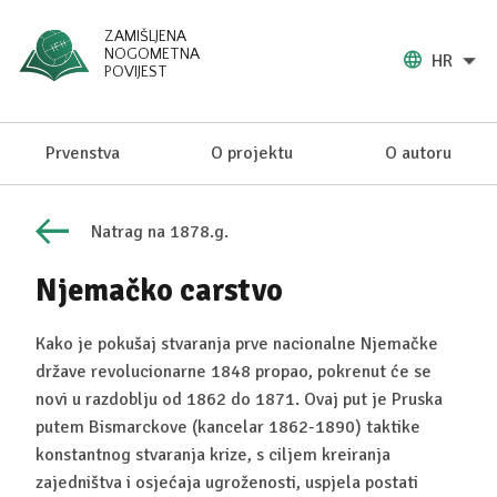
ZAMIŠLJENA
NOGOMETNA
HR
POVIJEST
Prvenstva
O projektu
O autoru
Natrag na 1878.g.
Njemačko carstvo
Kako je pokušaj stvaranja prve nacionalne Njemačke
države revolucionarne 1848 propao, pokrenut će se
novi u razdoblju od 1862 do 1871. Ovaj put je Pruska
putem Bismarckove (kancelar 1862-1890) taktike
konstantnog stvaranja krize, s ciljem kreiranja
zajedništva i osjećaja ugroženosti, uspjela postati