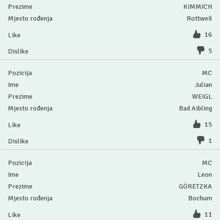
KIMMICH
Rottweil
16
5
MC
Julian
WEIGL
Bad Aibling
15
1
MC
Leon
GÖRETZKA
Bochum
11