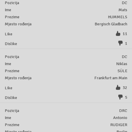
DC
Mats
HUMMELS
Bergisch Gladbach
11
1
DC
Niklas
SÜLE
Frankfurt am Main
32
5
DRC
Antonio
RUDIGER
Berlin