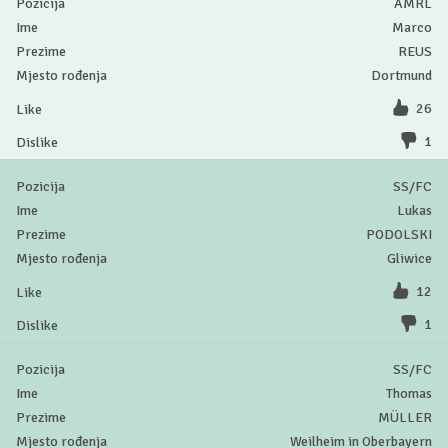
AMRL
Marco
REUS
Dortmund
26
1
SS/FC
Lukas
PODOLSKI
Gliwice
12
1
SS/FC
Thomas
MÜLLER
Weilheim in Oberbayern