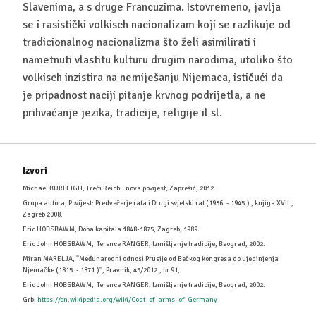
Slavenima, a s druge Francuzima. Istovremeno, javlja
se i rasistički volkisch nacionalizam koji se razlikuje od
tradicionalnog nacionalizma što želi asimilirati i
nametnuti vlastitu kulturu drugim narodima, utoliko što
volkisch inzistira na nemiješanju Nijemaca, ističući da
je pripadnost naciji pitanje krvnog podrijetla, a ne
prihvaćanje jezika, tradicije, religije il sl.
Izvori
Michael BURLEIGH, Treći Reich : nova povijest, Zaprešić, 2012.
Grupa autora, Povijest: Predvečerje rata i Drugi svjetski rat (1936. - 1945.) , knjiga XVII.,
Zagreb 2008.
Eric HOBSBAWM, Doba kapitala 1848-1875, Zagreb, 1989.
Eric John HOBSBAWM, Terence RANGER, Izmišljanje tradicije, Beograd, 2002.
Miran MARELJA, ''Međunarodni odnosi Prusije od Bečkog kongresa do ujedinjenja
Njemačke (1815. - 1871.)'', Pravnik, 45/2012., br.91,
Eric John HOBSBAWM, Terence RANGER, Izmišljanje tradicije, Beograd, 2002.
Grb:
https://en.wikipedia.org/wiki/Coat_of_arms_of_Germany