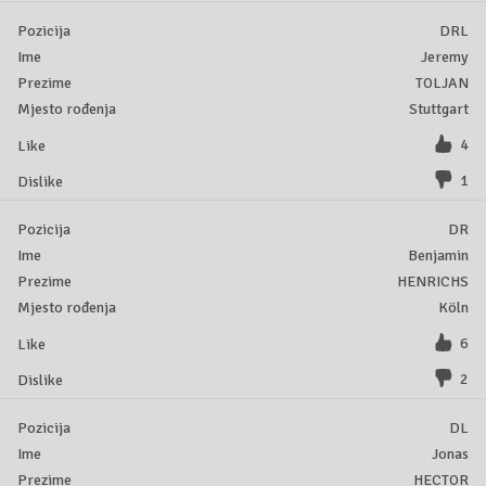
DRL
Jeremy
TOLJAN
Stuttgart
4
1
DR
Benjamin
HENRICHS
Köln
6
2
DL
Jonas
HECTOR