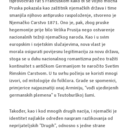
isprovocirao rat s Francuskom kako bi se vojno moćna
Pruska pokazala kao zaštitnik njemačkih država i time
smanjila njihovo antiprusko raspoloženje, stvoreno je
Njemačko Carstvo 1871. Ono je, pak, zbog pruske
hegemonije prije bilo Velika Prusija nego ostvarenje
nacionalnih težnji njemačkog naroda. Kao i u svim
europskim i svjetskim slučajevima, nova vlast je
morala osigurati povijesnu legitimaciju za novu državu,
stoga se u duhu nacionalnog romantizma počeo tražiti
kontinuitet s antičkom Germanijom te naročito Svetim
Rimskim Carstvom. U tu svrhu počinju se koristi mnogi
izvori, od mitologije do folklora. Grade se spomenici,
primjerice najpoznatiji onaj Arminiju, ''vođi ujedinjenih
germanskih plemena'' u Teutoburškoj šumi.
Također, kao i kod mnogih drugih nacija, i njemački je
identitet najlakše određen naspram razlikovanja od
neprijateljskih ''Drugih'', odnosno s jedne strane