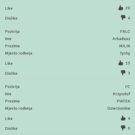
20
4
FRLC
Arkadiusz
MILIK
Tychy
15
3
FC
Krzysztof
PIATEK
Dzierżoniów
4
0