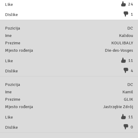
24
1
DC
Kalidou
KOULIBALY
Die-des-Vosges
11
4
DC
Kamil
GLIK
Jastrzębie Zdrój
11
0